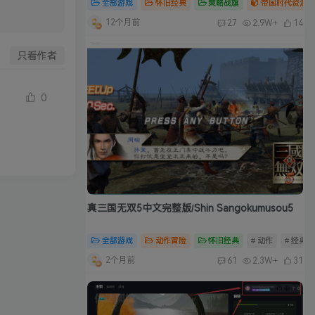
全部游戏
怀旧经典
策略战旗
帝国时代资源合
12个月前
27
2.9W+
14
只看作者
0
真三国无双5中文完整版/Shin Sangokumusou5
全部游戏
动作冒险
怀旧经典
# 动作
# 经典
2个月前
61
2.3W+
31