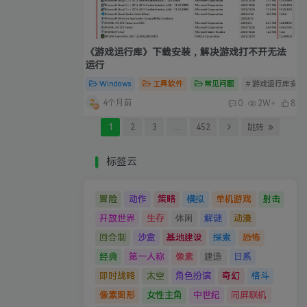
《游戏运行库》下载安装，解决游戏打不开无法
运行
Windows
工具软件
常见问题
# 游戏运行库安装
4个月前
0
2W+
8
1
2
3
…
452
跳转
标签云
冒险
动作
策略
模拟
单机游戏
射击
开放世界
生存
休闲
解谜
动漫
回合制
沙盒
基地建设
探索
恐怖
经典
第一人称
像素
建造
日系
即时战略
太空
角色扮演
奇幻
格斗
像素图形
女性主角
中世纪
同屏联机