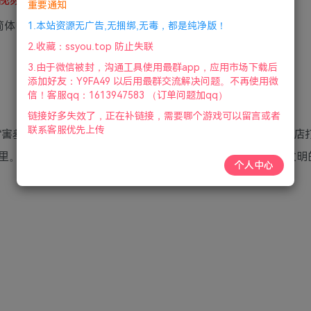
重要通知
官方简体中文|支持键盘.鼠标.手柄|2022年01月25号更新
1.本站资源无广告,无捆绑,无毒，都是纯净版！
2.收藏：ssyou.top 防止失联
3.由于微信被封，沟通工具使用最群app，应用市场下载后
添加好友：Y9FA49 以后用最群交流解决问题。不再使用微
信！客服qq：1613947583 （订单问题加qq）
链接好多失效了，正在补链接，需要哪个游戏可以留言或者
联系客服优先上传
“害羞幽灵王”的超级粉丝老板开的一个陷阱！就当路易吉在酒店
。为了拯救同伴，有点胆小的路易吉拿起“哎哟·喂博士”所发明
个人中心