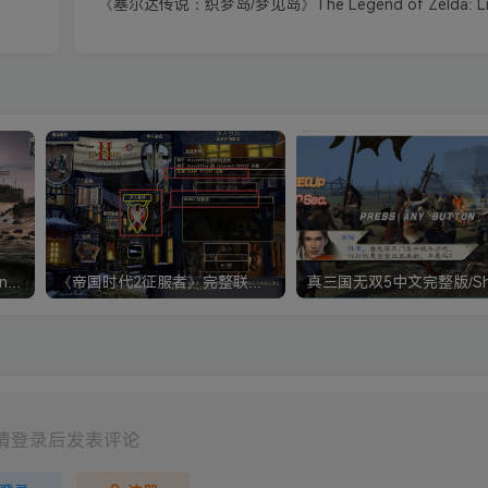
《塞尔达传说：织梦岛/梦见岛》The Legend of Zelda: Link
《钢铁雄心4》Hearts of Iron IV 解压版+正版账号
《帝国时代2征服者》完整联机版 支持局域网+对战平台
请登录后发表评论