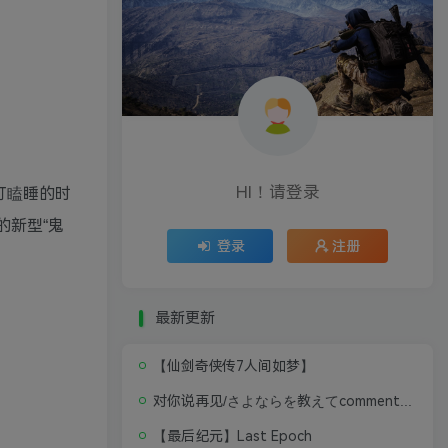
HI！请登录
打瞌睡的时
的新型“鬼
登录
注册
最新更新
【仙剑奇侠传7人间如梦】
对你说再见/さよならを教えてcomment te dire adieu 修复版无闪退中文硬盘版
【最后纪元】Last Epoch