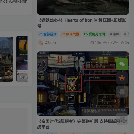
's Awakenin
《钢铁雄心4》Hearts of Iron IV 解压版+正版账
号
全部游戏
策略战旗
联机局域网
# 策略
# 单
23天前
106
3.5W+
34
真三国无双5中文完整版/Shin Sangokumusou5
修改器：Wemod（Wand）高级会员版 2026最新破解版 附带解决无法安装问题
《帝国时代2征服者》完整联机版 支持局域网+对
战平台