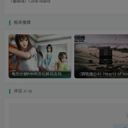
《珊瑚岛》Coral Island
相关推荐
电车之狼R中文汉化解码去码硬盘完整破解版+MOD特典+全CG存档+攻略|修复卡顿
评论
共1条