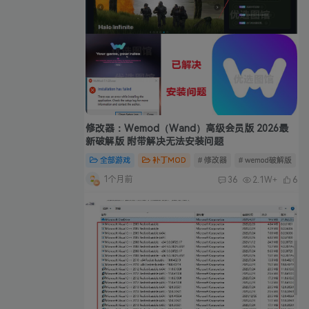
修改器：Wemod（Wand）高级会员版 2026最
新破解版 附带解决无法安装问题
全部游戏
补丁MOD
# 修改器
# wemod破解版
#
1个月前
36
2.1W+
6