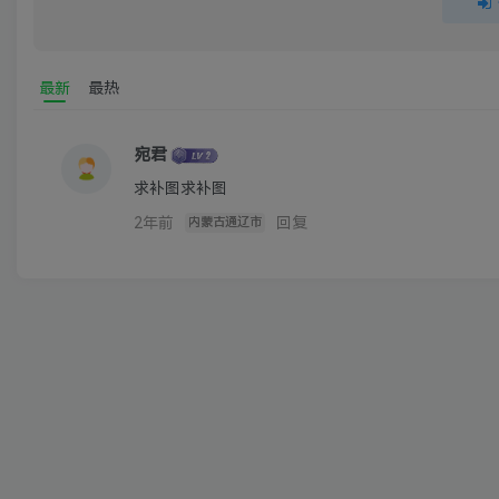
最新
最热
宛君
求补图求补图
2年前
回复
内蒙古通辽市