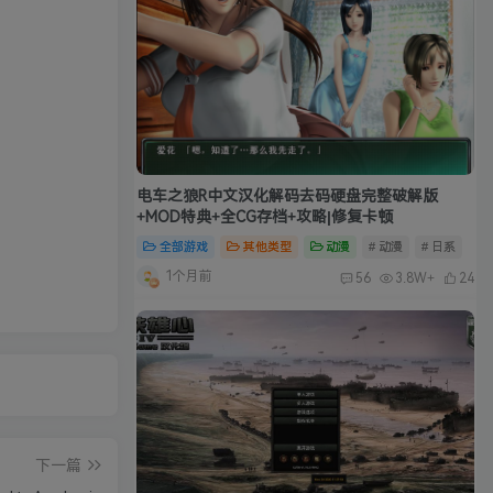
电车之狼R中文汉化解码去码硬盘完整破解版
+MOD特典+全CG存档+攻略|修复卡顿
全部游戏
其他类型
动漫
# 动漫
# 日系
1个月前
56
3.8W+
24
下一篇