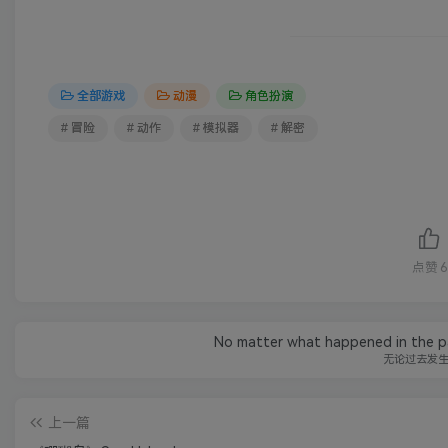
全部游戏
动漫
角色扮演
# 冒险
# 动作
# 模拟器
# 解密
点赞
6
No matter what happened in the pas
无论过去发
上一篇