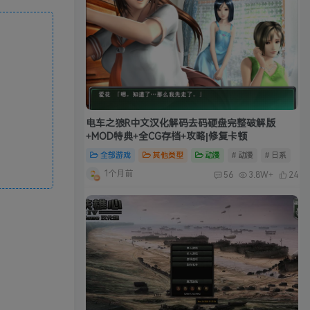
电车之狼R中文汉化解码去码硬盘完整破解版
+MOD特典+全CG存档+攻略|修复卡顿
全部游戏
其他类型
动漫
# 动漫
# 日系
1个月前
56
3.8W+
24