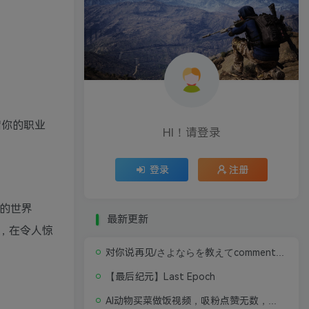
启你的职业
HI！请登录
登录
注册
的世界
最新更新
，在令人惊
对你说再见/さよならを教えてcomment te dire adieu 修复版无闪退中文硬盘版
【最后纪元】Last Epoch
AI动物买菜做饭视频，吸粉点赞无数，喂饭级操作教程