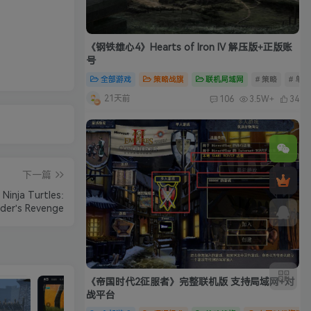
《钢铁雄心4》Hearts of Iron IV 解压版+正版账
号
全部游戏
策略战旗
联机局域网
# 策略
# 单
21天前
106
3.5W+
34
下一篇
ja Turtles:
der's Revenge
《帝国时代2征服者》完整联机版 支持局域网+对
战平台