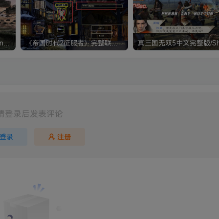
《钢铁雄心4》Hearts of Iron IV 解压版+正版账号
《帝国时代2征服者》完整联机版 支持局域网+对战平台
请登录后发表评论
登录
注册