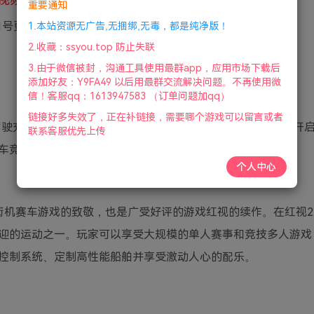
重要通知
21号更新
1.本站资源无广告,无捆绑,无毒，都是纯净版！
2.收藏：ssyou.top 防止失联
3.由于微信被封，沟通工具使用最群app，应用市场下载后
添加好友：Y9FA49 以后用最群交流解决问题。不再使用微
信！客服qq：1613947583 （订单问题加qq）
链接好多失效了，正在补链接，需要哪个游戏可以留言或者
续作，驾驶充满未来色彩的飞船在华丽的赛道上以惊人的速度飞行，开
联系客服优先上传
车竞速游戏的经典之作，玩家可以全方位定制你的飞船。
个人中心
街机赛车游戏的致敬，也是广受好评的游戏红视的续作。在红视2
迎的运动之一。玩家可以享受大规模的单人赛事和竞技多人游戏
控制系统、定制高性能船舶并享受激动人心的配乐。