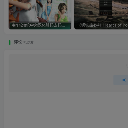
电车之狼R中文汉化解码去码硬盘完整破解版+MOD特典+全CG存档+攻略|修复卡顿
评论
抢沙发