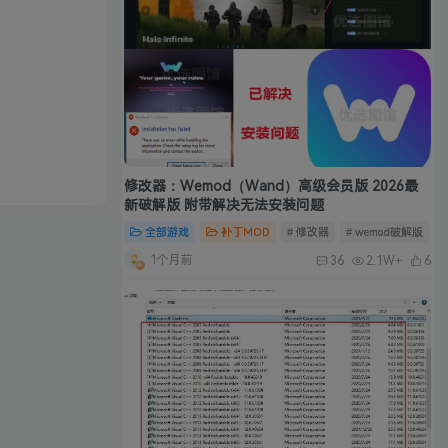
修改器：Wemod（Wand）高级会员版 2026最
新破解版 附带解决无法安装问题
全部游戏
补丁MOD
# 修改器
# wemod破解版
#
1个月前
36
2.1W+
6