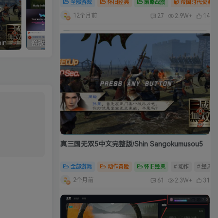
全部游戏
怀旧经典
策略战旗
帝国时代资源合
12个月前
27
2.9W+
14
真三国无双5中文完整版/Shin Sangokumusou5
修改器：Wemod（Wand）高级会员版 2026最新破解版 附带解决无法安装问题
真三国无双5中文完整版/Shin Sangokumusou5
全部游戏
动作冒险
怀旧经典
# 动作
# 经典
2个月前
61
2.3W+
31