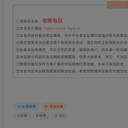
老杨电玩
①本网站名称：
②本站永久网址：
https://www.fuyej.cn
③本站内容转载自其它媒体，但并不代表本站赞同其观点和对其真实
④若您需要商业运营或用于其他商业活动，请您购买正版授权并合法
⑤如果本站有侵犯、不妥之处的资源，请联系我们。将会第一时间解
⑥本站部分内容均由互联网收集整理，仅供大家参考、学习，不存在
⑦赞助功能仅仅作为用户喜欢本站捐赠打赏功能，本站不贩卖游戏，
⑧本站内容来自网络搜集和网友投稿，若有侵权请将证明和文章地址发到邮
全部游戏
竞速体育
# 竞速
# 体育
# 飞行