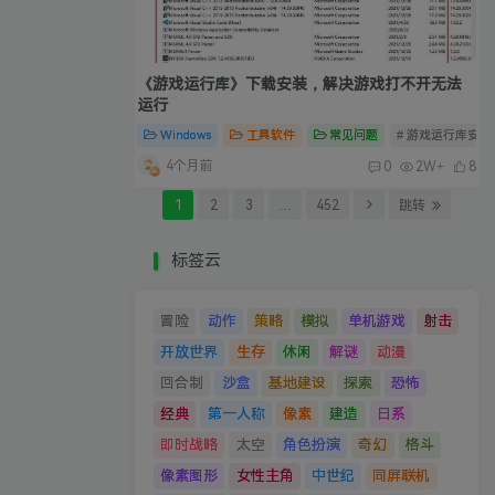
《游戏运行库》下载安装，解决游戏打不开无法
运行
Windows
工具软件
常见问题
# 游戏运行库安装
4个月前
0
2W+
8
1
2
3
…
452
跳转
标签云
冒险
动作
策略
模拟
单机游戏
射击
开放世界
生存
休闲
解谜
动漫
回合制
沙盒
基地建设
探索
恐怖
经典
第一人称
像素
建造
日系
即时战略
太空
角色扮演
奇幻
格斗
像素图形
女性主角
中世纪
同屏联机