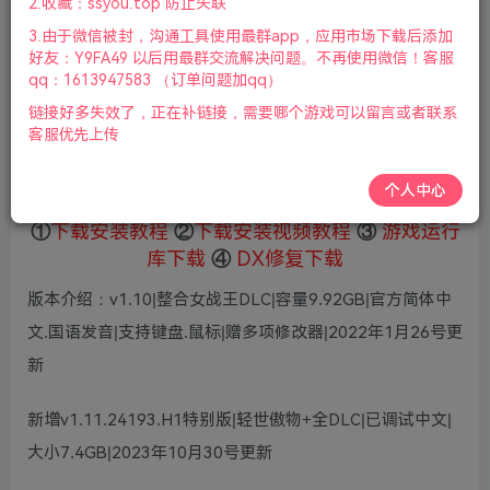
2.收藏：ssyou.top 防止失联
5
限时特惠
3.由于微信被封，沟通工具使用最群app，应用市场下载后添加
36
鲜花
鲜花
好友：Y9FA49 以后用最群交流解决问题。不再使用微信！客服
免费
赞助会员
qq：1613947583 （订单问题加qq）
链接好多失效了，正在补链接，需要哪个游戏可以留言或者联系
登录购买
客服优先上传
微信支付加yem695
充值到账号，用余额支付
支付成功后请刷新网页
个人中心
①
下载安装教程
②
下载安装视频教程
③
游戏运行
库下载
④
DX修复下载
版本介绍：v1.10|整合女战王DLC|容量9.92GB|官方简体中
文.国语发音|支持键盘.鼠标|赠多项修改器|2022年1月26号更
新
新增v1.11.24193.H1特别版|轻世傲物+全DLC|已调试中文|
大小7.4GB|2023年10月30号更新