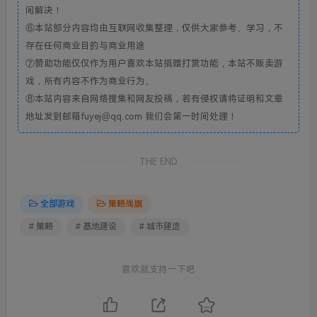
间解决！
⑥本站部分内容均由互联网收集整理，仅供大家参考、学习，不
存在任何商业目的与商业用途
⑦赞助功能仅仅作为用户喜欢本站捐赠打赏功能，本站不贩卖游
戏，所有内容不作为商业行为。
⑧本站内容来自网络搜集和网友投稿，若有侵权请将证明和文章
地址发到邮箱fuyej@qq.com 我们会第一时间处理！
THE END
全部游戏
策略战旗
# 策略
# 基地建设
# 城市建造
喜欢就支持一下吧