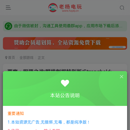
需要什么游戏请联系客服，若链接失效请联系客服，百度网盘边上的激活码也是解压密码
本站资源来自网络搜集，如有侵权，请联系删除：fuyej@qq.com 附上证书和内容链接
由于微信被封，沟通工具使用最群app，应用市场下载后添加好友：Y9FA49 以后用最群交流解决问题。不再使用微信！
需要什么游戏请联系客服，若链接失效请联系客服，百度网盘边上的激活码也是解压密码
首页
全部游戏
正文
要塞：军阀之战/群雄割据特别版/Stronghold:
Warlords
唐兜嗯了
关注
私信
本站公告说明
8个月前更新
0
437
10
付费资源
重要通知
要塞：军阀之战/群雄割据特别版/Stronghold: Warlords
1.本站资源无广告,无捆绑,无毒，都是纯净版！
此内容为付费资源，请付费后查看