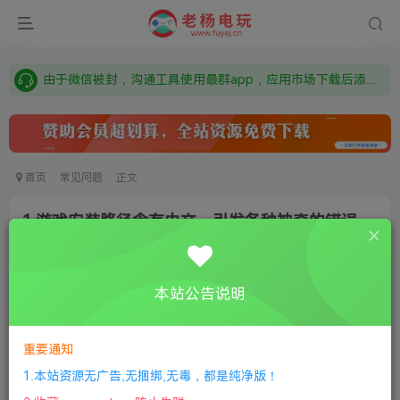
需要什么游戏请联系客服，若链接失效请联系客服，百度网盘边上的激活码也是解压密码
本站资源来自网络搜集，如有侵权，请联系删除：fuyej@qq.com 附上证书和内容链接
由于微信被封，沟通工具使用最群app，应用市场下载后添加好友：Y9FA49 以后用最群交流解决问题。不再使用微信！
需要什么游戏请联系客服，若链接失效请联系客服，百度网盘边上的激活码也是解压密码
首页
常见问题
正文
1.游戏安装路径含有中文，引发各种神奇的错误
老杨电玩
关注
私信
4年前更新
本站公告说明
0
300
0
①
下载安装教程
②
下载安装视频教程
③
游戏运行
库下载
④
DX修复下载
重要通知
1.本站资源无广告,无捆绑,无毒，都是纯净版！