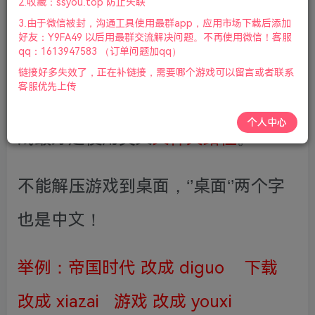
2.收藏：ssyou.top 防止失联
3.由于微信被封，沟通工具使用最群app，应用市场下载后添加
好友：Y9FA49 以后用最群交流解决问题。不再使用微信！客服
qq：1613947583 （订单问题加qq）
链接好多失效了，正在补链接，需要哪个游戏可以留言或者联系
客服优先上传
参考按上图修改成英文，所有单机游
个人中心
戏最好是使用英文
文件夹路径
。
不能解压游戏到桌面，‘’桌面‘’两个字
也是中文！
举例：帝国时代 改成 diguo 下载
改成 xiazai 游戏 改成 youxi