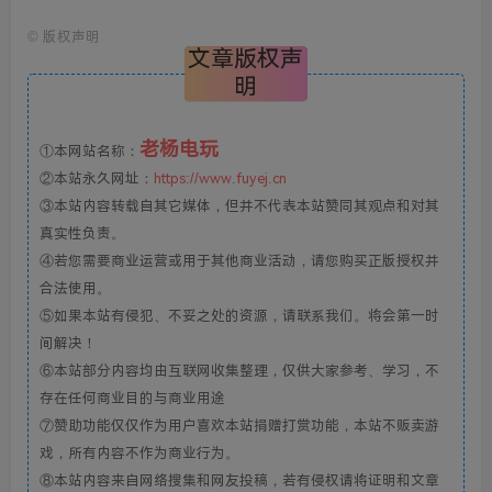
©
版权声明
文章版权声
明
老杨电玩
①本网站名称：
②本站永久网址：
https://www.fuyej.cn
③本站内容转载自其它媒体，但并不代表本站赞同其观点和对其
真实性负责。
④若您需要商业运营或用于其他商业活动，请您购买正版授权并
合法使用。
⑤如果本站有侵犯、不妥之处的资源，请联系我们。将会第一时
间解决！
⑥本站部分内容均由互联网收集整理，仅供大家参考、学习，不
存在任何商业目的与商业用途
⑦赞助功能仅仅作为用户喜欢本站捐赠打赏功能，本站不贩卖游
戏，所有内容不作为商业行为。
⑧本站内容来自网络搜集和网友投稿，若有侵权请将证明和文章