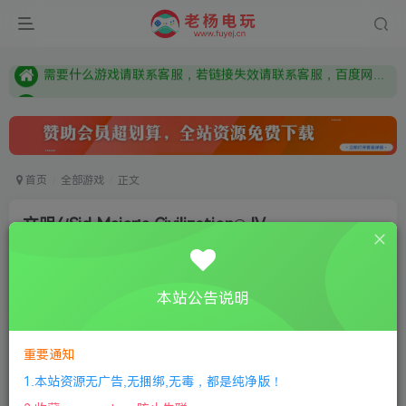
由于微信被封，沟通工具使用最群app，应用市场下载后添加好友：Y9FA49 以后用最群交流解决问题。不再使用微信！
需要什么游戏请联系客服，若链接失效请联系客服，百度网盘边上的激活码也是解压密码
本站资源来自网络搜集，如有侵权，请联系删除：fuyej@qq.com 附上证书和内容链接
由于微信被封，沟通工具使用最群app，应用市场下载后添加好友：Y9FA49 以后用最群交流解决问题。不再使用微信！
需要什么游戏请联系客服，若链接失效请联系客服，百度网盘边上的激活码也是解压密码
首页
全部游戏
正文
文明4/Sid Meier’s Civilization® IV
老杨电玩
关注
私信
6个月前更新
本站公告说明
0
75
14
付费资源
重要通知
文明4/Sid Meier’s Civilization® IV
此内容为付费资源，请付费后查看
1.本站资源无广告,无捆绑,无毒，都是纯净版！
限时特惠