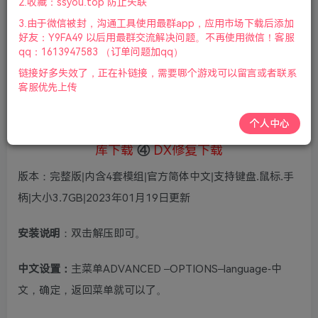
5
2.收藏：ssyou.top 防止失联
69
鲜花
鲜花
3.由于微信被封，沟通工具使用最群app，应用市场下载后添加
免费
赞助会员
好友：Y9FA49 以后用最群交流解决问题。不再使用微信！客服
qq：1613947583 （订单问题加qq）
登录购买
链接好多失效了，正在补链接，需要哪个游戏可以留言或者联系
微信支付加yem695
充值到账号，用余额支付
客服优先上传
支付成功后请刷新网页
个人中心
①
下载安装教程
②
下载安装视频教程
③
游戏运行
库下载
④
DX修复下载
版本：完整版|内含4套模组|官方简体中文|支持键盘.鼠标.手
柄|大小3.7GB|2023年01月19日更新
安装说明
：双击解压即可。
中文设置：
主菜单ADVANCED –OPTIONS–language-中
文，确定，返回菜单就可以了。