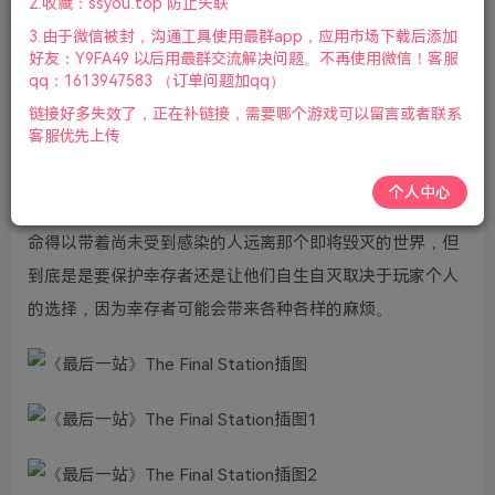
2.收藏：ssyou.top 防止失联
柄|2024年06月03号更新
3.由于微信被封，沟通工具使用最群app，应用市场下载后添加
游戏介绍
好友：Y9FA49 以后用最群交流解决问题。不再使用微信！客服
qq：1613947583 （订单问题加qq）
《最后一站（The Final Station）》是Oleg Sergeev,
链接好多失效了，正在补链接，需要哪个游戏可以留言或者联系
客服优先上传
Andrey Rumak, Do My Best制作的一款僵尸末日题材的生
存动作冒险游戏。《最后一站》故事描述世界即将迈向毁
个人中心
灭，但是还没有到绝望的时候，火车还有着能源，玩家的使
命得以带着尚未受到感染的人远离那个即将毁灭的世界，但
到底是是要保护幸存者还是让他们自生自灭取决于玩家个人
的选择，因为幸存者可能会带来各种各样的麻烦。