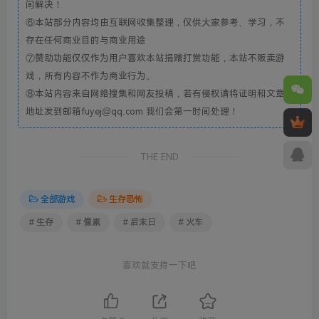
间解决！
⑥本站部分内容均由互联网收集整理，仅供大家参考、学习，不
存在任何商业目的与商业用途
⑦赞助功能仅仅作为用户喜欢本站捐赠打赏功能，本站不贩卖游
戏，所有内容不作为商业行为。
⑧本站内容来自网络搜集和网友投稿，若有侵权请将证明和文章
地址发到邮箱fuyej@qq.com 我们会第一时间处理！
THE END
全部游戏
生存恐怖
# 生存
# 像素
# 后末日
# 火车
喜欢就支持一下吧