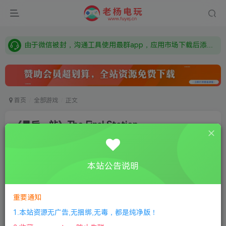
需要什么游戏请联系客服，若链接失效请联系客服，百度网盘边上的激活码也是解压密码
本站资源来自网络搜集，如有侵权，请联系删除：fuyej@qq.com 附上证书和内容链接
由于微信被封，沟通工具使用最群app，应用市场下载后添加好友：Y9FA49 以后用最群交流解决问题。不再使用微信！
需要什么游戏请联系客服，若链接失效请联系客服，百度网盘边上的激活码也是解压密码
首页
全部游戏
正文
《最后一站》The Final Station
老杨电玩
关注
私信
8个月前更新
本站公告说明
0
95
9
①
下载安装教程
②
下载安装视频教程
③
游戏运行
库下载
④
DX修复下载
重要通知
1.本站资源无广告,无捆绑,无毒，都是纯净版！
版本：v1.0.0|容量2.4GB|官方简体中文|支持键盘.鼠标.手