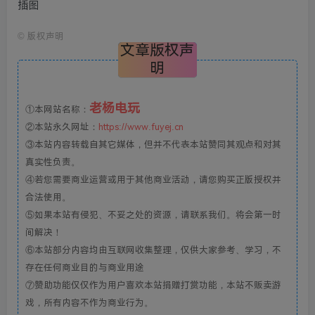
©
版权声明
文章版权声
明
老杨电玩
①本网站名称：
②本站永久网址：
https://www.fuyej.cn
③本站内容转载自其它媒体，但并不代表本站赞同其观点和对其
真实性负责。
④若您需要商业运营或用于其他商业活动，请您购买正版授权并
合法使用。
⑤如果本站有侵犯、不妥之处的资源，请联系我们。将会第一时
间解决！
⑥本站部分内容均由互联网收集整理，仅供大家参考、学习，不
存在任何商业目的与商业用途
⑦赞助功能仅仅作为用户喜欢本站捐赠打赏功能，本站不贩卖游
戏，所有内容不作为商业行为。