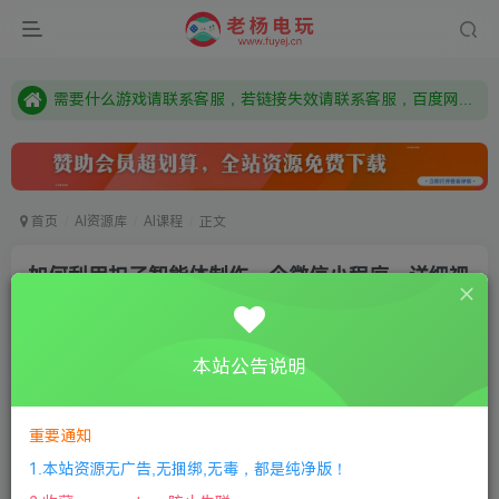
本站资源来自网络搜集，如有侵权，请联系删除：fuyej@qq.com 附上证书和内容链接
由于微信被封，沟通工具使用最群app，应用市场下载后添加好友：Y9FA49 以后用最群交流解决问题。不再使用微信！
需要什么游戏请联系客服，若链接失效请联系客服，百度网盘边上的激活码也是解压密码
首页
AI资源库
AI课程
正文
如何利用扣子智能体制作一个微信小程序，详细视
频教学
老杨电玩
关注
私信
本站公告说明
1年前更新
2
423
6
付费资源
重要通知
如何利用扣子智能体制作一个微信小程序，详细视频教学
1.本站资源无广告,无捆绑,无毒，都是纯净版！
此内容为付费资源，请付费后查看