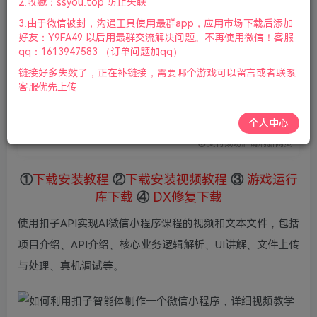
2.收藏：ssyou.top 防止失联
会员专属资源
3.由于微信被封，沟通工具使用最群app，应用市场下载后添加
好友：Y9FA49 以后用最群交流解决问题。不再使用微信！客服
qq：1613947583 （订单问题加qq）
免费
赞助会员
链接好多失效了，正在补链接，需要哪个游戏可以留言或者联系
您暂无购买权限，请先开通会员
客服优先上传
开通会员
个人中心
微信支付加yem695
充值到账号，用余额支付
支付成功后请刷新网页
①
下载安装教程
②
下载安装视频教程
③
游戏运行
库下载
④
DX修复下载
使用扣子API实现AI微信小程序课程的视频和文本文件，包括
项目介绍、API介绍、核心业务逻辑解析、UI讲解、文件上传
与处理、真机调试等。