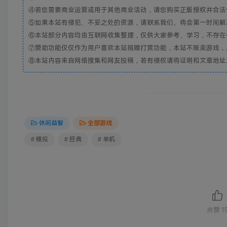
④若您需要商业运营或用于其他商业活动，请您购买正版授权并合法
⑤如果本站有侵犯、不妥之处的资源，请联系我们。将会第一时间解
⑥本站部分内容均由互联网收集整理，仅供大家参考、学习，不存在
⑦赞助功能仅仅作为用户喜欢本站捐赠打赏功能，本站不贩卖游戏，
⑧本站内容来自网络搜集和网友投稿，若有侵权请将证明和文章地址发到邮
休闲益智
全部游戏
# 模拟
# 经典
# 单机
点赞
1