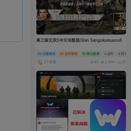
真三国无双5中文完整版/Shin Sangokumusou5
全部游戏
动作冒险
怀旧经典
# 动作
# 经典
2个月前
61
2.3W+
31