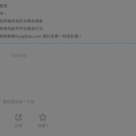
使用。
决！
任何商业目的与商业用途
所有内容不作为商业行为。
箱fuyej@qq.com 我们会第一时间处理！
THE END
喜欢就支持一下吧
5
分享
收藏
1