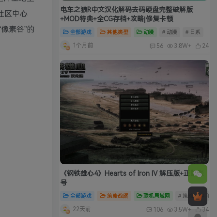
电车之狼R中文汉化解码去码硬盘完整破解版
社区中心
+MOD特典+全CG存档+攻略|修复卡顿
像素谷”的
全部游戏
其他类型
动漫
# 动漫
# 日系
1个月前
56
3.8W+
24
《钢铁雄心4》Hearts of Iron IV 解压版+正版账
号
全部游戏
策略战旗
联机局域网
# 策略
# 单
22天前
106
3.5W+
34