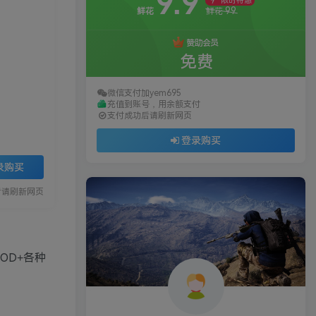
9.9
限时特惠
99
鲜花
鲜花
赞助会员
免费
微信支付加yem695
充值到账号，用余额支付
支付成功后请刷新网页
登录购买
录购买
后请刷新网页
OD+各种