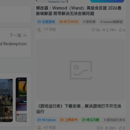
修改器：Wemod（Wand）高级会员版 2026最
新破解版 附带解决无法安装问题
全部游戏
补丁MOD
# 修改器
# wemod破解版
#
1个月前
36
2.1W+
6
下一篇
Redemption
《游戏运行库》下载安装，解决游戏打不开无法
运行
真三国无双5中文完整版/Shin Sangokumusou5
修改器：Wemod（Wand）高级会员版 2026最新破解版 附带解决无法安装问题
Windows
工具软件
常见问题
# 游戏运行库安装
4个月前
0
2W+
8