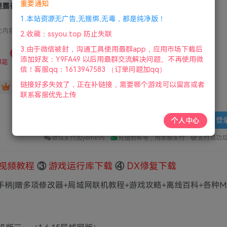
重要通知
星露谷物语/Stardew Valley 中文版 赠安卓+苹果版
1.本站资源无广告,无捆绑,无毒，都是纯净版！
此内容为付费资源，请付费后查看
2.收藏：ssyou.top 防止失联
9.9
3.由于微信被封，沟通工具使用最群app，应用市场下载后
限时特惠
添加好友：Y9FA49 以后用最群交流解决问题。不再使用微
99
鲜花
鲜花
信！客服qq：1613947583 （订单问题加qq）
链接好多失效了，正在补链接，需要哪个游戏可以留言或者
免费
赞助会员
联系客服优先上传
登
个人中心
微信支付加yem695
充值到账号，用余额支付
支付成功
视频教程
③
游戏运行库下载
④
DX修复下载
.鼠标.手柄|赠多项修改器+局域网联机教程+游戏攻略+离线百科+各种M