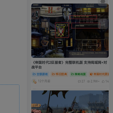
《帝国时代2征服者》完整联机版 支持局域网+对
战平台
全部游戏
怀旧经典
策略战旗
帝国时代资源合
12个月前
27
2.9W+
14