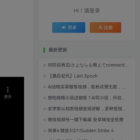
HI！请登录
登录
注册
最新更新
对你说再见/さよならを教えてcomment te dire adieu 修复版无闪退中文硬盘版
【最后纪元】Last Epoch
AI动物买菜做饭视频，吸粉点赞无数，喂饭级操作教程
想吃网络小说这碗饭？AI写小说，开启写作新思路，轻松入行
玄学类认知类视频变现讲解，多种变现思路
微信视频号一键下载器 安卓端完全免费
突袭4 赠送3/2/1/Sudden Strike 4