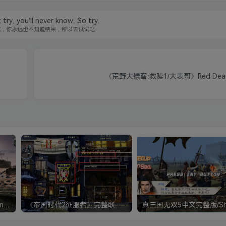
 try, you’ll never know. So try.
试，你永远也不知道结果，所以去试试吧
《荒野大镖客:救赎1/大表哥》Red Dead 
《钢铁雄心4》Hearts of Iron IV 解压版+正版账号
《帝国时代2征服者》完整联机版 支持局域网+对战平台