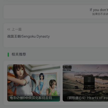
If you don’t
如果你不去
上一篇
战国王朝/Sengoku Dynasty
相关推荐
电车之狼R中文汉化解码去码硬盘完整破解版+MOD特典+全CG存档+攻略|修复卡顿