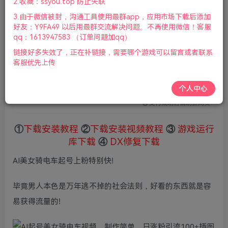
2.收藏：ssyou.top 防止失联
会员专属资源
3.由于微信被封，沟通工具使用最群app，应用市场下载后添加
好友：Y9FA49 以后用最群交流解决问题。不再使用微信！客服
qq：1613947583 （订单问题加qq）
免费
赞助会员
链接好多失效了，正在补链接，需要哪个游戏可以留言或者联系
您暂无购买权限，请先开通会员
客服优先上传
开通会员
个人中心
微信支付加yem695
充值到账号，用余额支付
支付成功后请刷新网页
①
下载安装教程
②
下载安装视频教程
③
游戏运行
库下载
④
DX修复下载
AI美女骑电车起号上粉特别快!
毕竟男人本色是万年逃不掉的社会法则，好看的东西就是容
易获得流量的!