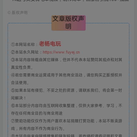
©
版权声明
文章版权声
明
老杨电玩
①本网站名称：
②本站永久网址：
https://www.fuyej.cn
③本站内容转载自其它媒体，但并不代表本站赞同其观点和对其
真实性负责。
④若您需要商业运营或用于其他商业活动，请您购买正版授权并
合法使用。
⑤如果本站有侵犯、不妥之处的资源，请联系我们。将会第一时
间解决！
⑥本站部分内容均由互联网收集整理，仅供大家参考、学习，不
存在任何商业目的与商业用途
⑦赞助功能仅仅作为用户喜欢本站捐赠打赏功能，本站不贩卖游
戏，所有内容不作为商业行为。
⑧本站内容来自网络搜集和网友投稿，若有侵权请将证明和文章