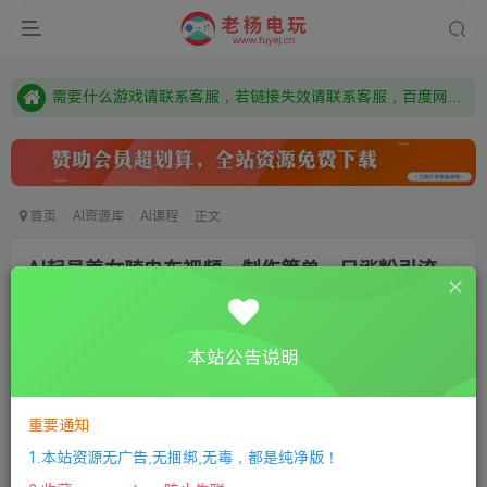
由于微信被封，沟通工具使用最群app，应用市场下载后添加好友：Y9FA49 以后用最群交流解决问题。不再使用微信！
需要什么游戏请联系客服，若链接失效请联系客服，百度网盘边上的激活码也是解压密码
本站资源来自网络搜集，如有侵权，请联系删除：fuyej@qq.com 附上证书和内容链接
由于微信被封，沟通工具使用最群app，应用市场下载后添加好友：Y9FA49 以后用最群交流解决问题。不再使用微信！
需要什么游戏请联系客服，若链接失效请联系客服，百度网盘边上的激活码也是解压密码
首页
AI资源库
AI课程
正文
AI起号美女骑电车视频，制作简单，日涨粉引流
100+
老杨电玩
关注
私信
本站公告说明
1年前更新
0
138
8
付费资源
重要通知
AI起号美女骑电车视频，制作简单，日涨粉引流100+
1.本站资源无广告,无捆绑,无毒，都是纯净版！
此内容为付费资源，请付费后查看