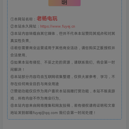
明
老杨电玩
①本网站名称：
②本站永久网址：
https://www.fuyej.cn
③本站内容转载自其它媒体，但并不代表本站赞同其观点和对其
真实性负责。
④若您需要商业运营或用于其他商业活动，请您购买正版授权并
合法使用。
⑤如果本站有侵犯、不妥之处的资源，请联系我们。将会第一时
间解决！
⑥本站部分内容均由互联网收集整理，仅供大家参考、学习，不
存在任何商业目的与商业用途
⑦赞助功能仅仅作为用户喜欢本站捐赠打赏功能，本站不贩卖游
戏，所有内容不作为商业行为。
⑧本站内容来自网络搜集和网友投稿，若有侵权请将证明和文章
地址发到邮箱fuyej@qq.com 我们会第一时间处理！