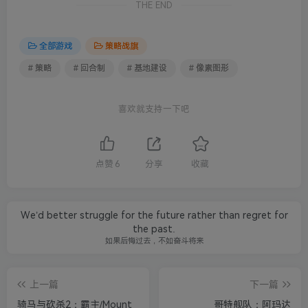
THE END
全部游戏
策略战旗
# 策略
# 回合制
# 基地建设
# 像素图形
喜欢就支持一下吧
点赞
6
分享
收藏
We’d better struggle for the future rather than regret for
the past.
如果后悔过去，不如奋斗将来
上一篇
下一篇
骑马与砍杀2：霸主/Mount
哥特舰队：阿玛达