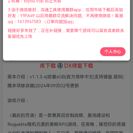
2.收藏：ssyou.top 防止失联
首页
全部游戏
正文
0
220
6
3.由于微信被封，沟通工具使用最群app，应用市场下载后添加
《最后的咒语》（The Last Spell）
好友：Y9FA49 以后用最群交流解决问题。不再使用微信！客服
qq：1613947583 （订单问题加qq）
链接好多失效了，正在补链接，需要哪个游戏可以留言或者联系
老杨电玩
客服优先上传
关注
私信
8个月前更新
个人中心
①
下载安装教程
②
下载安装视频教程
③
游戏运行
库下载
④
DX修复下载
版本介绍：v1.1.3.4|容量6GB|官方简体中文|支持键盘.鼠标|
赠多项修改器|2024年09月02号更新
游戏介绍：
《最后的咒语》是一款兼具回合制战棋、基地建设和
Roguelite随机元素的策略RPG游戏。在夜晚，操控你的英雄