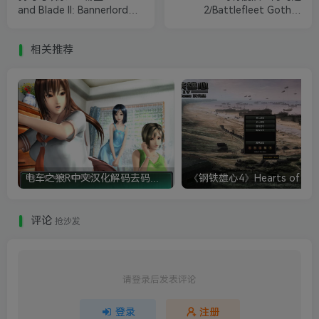
and Blade II: Bannerlord
2/Battlefleet Gothic:
【正版激活入库】
Armada 2
相关推荐
电车之狼R中文汉化解码去码硬盘完整破解版+MOD特典+全CG存档+攻略|修复卡顿
评论
抢沙发
请登录后发表评论
登录
注册