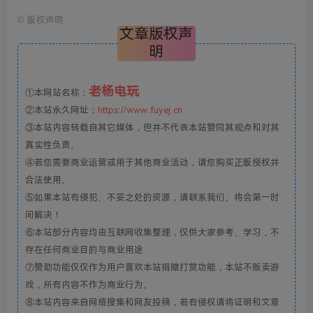
©
版权声明
文章版权声
明
老杨电玩
①本网站名称：
②本站永久网址：
https://www.fuyej.cn
③本站内容转载自其它媒体，但并不代表本站赞同其观点和对其
真实性负责。
④若您需要商业运营或用于其他商业活动，请您购买正版授权并
合法使用。
⑤如果本站有侵犯、不妥之处的资源，请联系我们。将会第一时
间解决！
⑥本站部分内容均由互联网收集整理，仅供大家参考、学习，不
存在任何商业目的与商业用途
⑦赞助功能仅仅作为用户喜欢本站捐赠打赏功能，本站不贩卖游
戏，所有内容不作为商业行为。
⑧本站内容来自网络搜集和网友投稿，若有侵权请将证明和文章