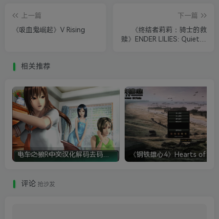
上一篇
下一篇
《吸血鬼崛起》V Rising
《终结者莉莉：骑士的救
赎》ENDER LILIES: Quietus
of the Knights
相关推荐
电车之狼R中文汉化解码去码硬盘完整破解版+MOD特典+全CG存档+攻略|修复卡顿
评论
抢沙发