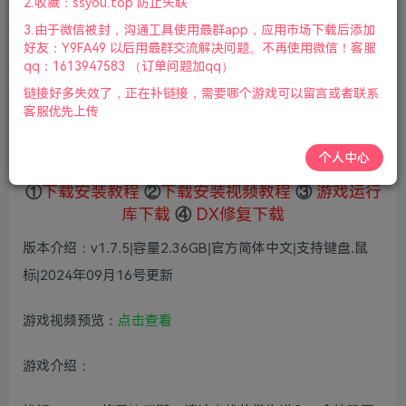
2.收藏：ssyou.top 防止失联
5
限时特惠
3.由于微信被封，沟通工具使用最群app，应用市场下载后添加
36
鲜花
鲜花
好友：Y9FA49 以后用最群交流解决问题。不再使用微信！客服
免费
赞助会员
qq：1613947583 （订单问题加qq）
链接好多失效了，正在补链接，需要哪个游戏可以留言或者联系
登录购买
客服优先上传
微信支付加yem695
充值到账号，用余额支付
支付成功后请刷新网页
个人中心
①
下载安装教程
②
下载安装视频教程
③
游戏运行
库下载
④
DX修复下载
版本介绍：v1.7.5|容量2.36GB|官方简体中文|支持键盘.鼠
标|2024年09月16号更新
游戏视频预览：
点击查看
游戏介绍：