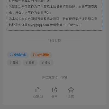
存在任何商业目的与商业用途
⑦赞助功能仅仅作为用户喜欢本站捐赠打赏功能，本站不贩卖游
戏，所有内容不作为商业行为。
⑧本站内容来自网络搜集和网友投稿，若有侵权请将证明和文章
地址发到邮箱fuyej@qq.com 我们会第一时间处理！
THE END
全部游戏
动作冒险
# 冒险
# 策略
# 模拟
喜欢就支持一下吧
点赞
13
分享
收藏