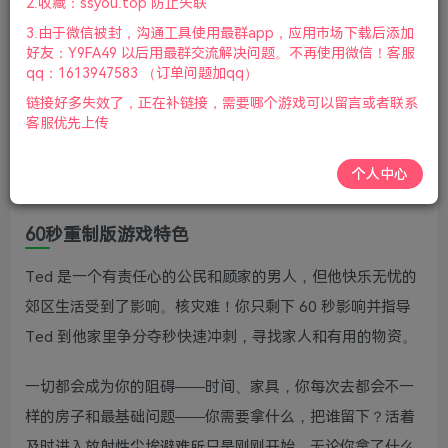
2.收藏：ssyou.top 防止失联
柄|2024年03月04号更新
3.由于微信被封，沟通工具使用最群app，应用市场下载后添加
游戏介绍
好友：Y9FA49 以后用最群交流解决问题。不再使用微信！客服
qq：1613947583 （订单问题加qq）
60秒是一款具有黑色喜剧风格的生存冒险游戏。在核灾难
链接好多失效了，正在补链接，需要哪个游戏可以留言或者联系
客服优先上传
前，你需要尽可能收集生存物资，营救家人。躲进避难所求
生。做困难的决定，分配食物，捕捉突变蟑螂。也许你会生
个人中心
存下去，也许不会。
60秒重制版游戏特色
Ted 是一个有责任心的公民和顾家的男人，但他快乐无忧的
郊区生活受到了影响。核灾难！你只剩下 60 秒影响并指导
Ted 到他家里争分夺秒快速冲刺，寻找家人和有用的物资。
一切都会成为你的阻碍——时间、家具，你每次去都会不一
样的房子和最基础问题——你需要拿什么，把谁留下？活着
及时进入放射性尘埃避难所只是刚刚开始。无论你拿了什么