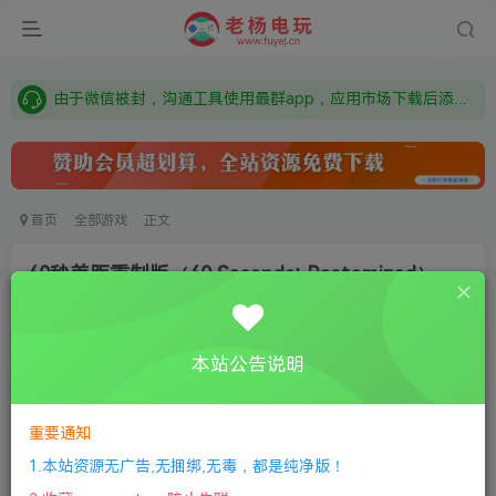
需要什么游戏请联系客服，若链接失效请联系客服，百度网盘边上的激活码也是解压密码
本站资源来自网络搜集，如有侵权，请联系删除：fuyej@qq.com 附上证书和内容链接
由于微信被封，沟通工具使用最群app，应用市场下载后添加好友：Y9FA49 以后用最群交流解决问题。不再使用微信！
需要什么游戏请联系客服，若链接失效请联系客服，百度网盘边上的激活码也是解压密码
首页
全部游戏
正文
60秒差距重制版（60 Seconds! Reatomized）
老杨电玩
关注
私信
8个月前更新
本站公告说明
0
269
13
①
下载安装教程
②
下载安装视频教程
③
游戏运行
库下载
④
DX修复下载
重要通知
1.本站资源无广告,无捆绑,无毒，都是纯净版！
版本:v1.1.5.32|容量2.6GB|官方简体中文|支持键盘.鼠标.手