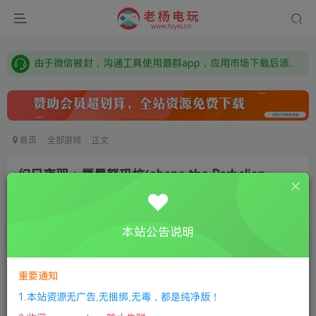
需要什么游戏请联系客服，若链接失效请联系客服，百度网盘边上的激活码也是解压密码
本站资源来自网络搜集，如有侵权，请联系删除：fuyej@qq.com 附上证书和内容链接
由于微信被封，沟通工具使用最群app，应用市场下载后添加好友：Y9FA49 以后用最群交流解决问题。不再使用微信！
需要什么游戏请联系客服，若链接失效请联系客服，百度网盘边上的激活码也是解压密码
首页
全部游戏
正文
幻日夜羽：蜃景努玛梓(ohane the Parhelion –
NUMAZU in the MIRAGE)
老杨电玩
关注
私信
本站公告说明
8个月前更新
0
198
5
①
下载安装教程
②
下载安装视频教程
③
游戏运行
重要通知
库下载
④
DX修复下载
1.本站资源无广告,无捆绑,无毒，都是纯净版！