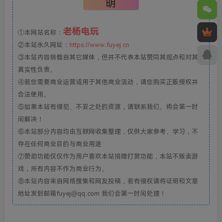
明
老杨电玩
①本网站名称：
②本站永久网址：
https://www.fuyej.cn
③本站内容转载自其它媒体，但并不代表本站赞同其观点和对其
真实性负责。
④若您需要商业运营或用于其他商业活动，请您购买正版授权并
合法使用。
⑤如果本站有侵犯、不妥之处的资源，请联系我们。将会第一时
间解决！
⑥本站部分内容均由互联网收集整理，仅供大家参考、学习，不
存在任何商业目的与商业用途
⑦赞助功能仅仅作为用户喜欢本站捐赠打赏功能，本站不贩卖游
戏，所有内容不作为商业行为。
⑧本站内容来自网络搜集和网友投稿，若有侵权请将证明和文章
地址发到邮箱fuyej@qq.com 我们会第一时间处理！