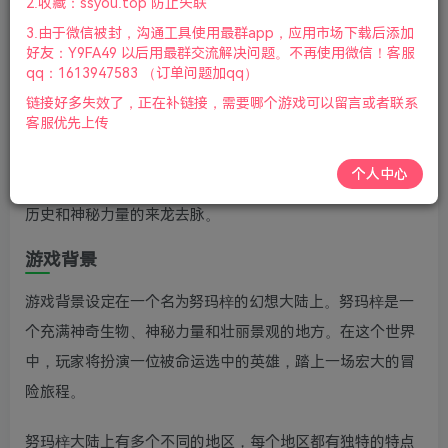
2.收藏：ssyou.top 防止失联
版本：v1.0.14|容量1.2GB|官方简体中文|支持键盘.鼠标.手
3.由于微信被封，沟通工具使用最群app，应用市场下载后添加
柄|2024年08月24号更新
好友：Y9FA49 以后用最群交流解决问题。不再使用微信！客服
qq：1613947583 （订单问题加qq）
游戏介绍
链接好多失效了，正在补链接，需要哪个游戏可以留言或者联系
客服优先上传
玩家需要完成各种任务和挑战，解开努玛梓大陆上的谜团和
秘密。这些任务可能涉及与NPC进行对话、收集物品、战斗
个人中心
怪物或解谜。通过完成任务，玩家将逐渐揭开努玛梓大陆的
历史和神秘力量的来龙去脉。
游戏背景
游戏背景设定在一个名为努玛梓的幻想大陆上。努玛梓是一
个充满神奇生物、神秘力量和壮丽景观的地方。在这个世界
中，玩家将扮演一位被命运选中的英雄，踏上一场宏大的冒
险旅程。
努玛梓大陆上有多个不同的地区，每个地区都有独特的特点