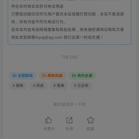
存在任何商业目的与商业用途
⑦赞助功能仅仅作为用户喜欢本站捐赠打赏功能，本站不贩卖游
戏，所有内容不作为商业行为。
⑧本站内容来自网络搜集和网友投稿，若有侵权请将证明和文章
地址发到邮箱fuyej@qq.com 我们会第一时间处理！
THE END
全部游戏
策略战旗
角色扮演
# 策略
# 探索
# 像素
# 自走棋
喜欢就支持一下吧
点赞
8
分享
收藏