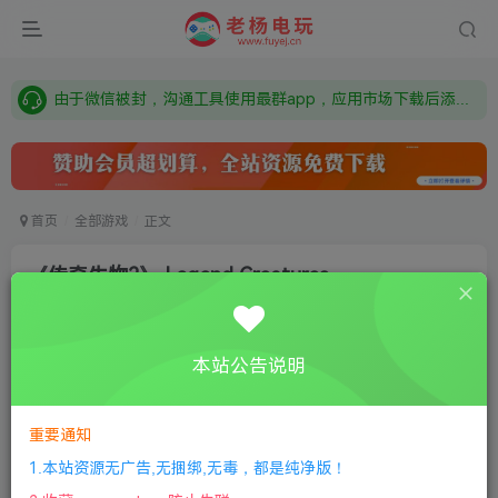
需要什么游戏请联系客服，若链接失效请联系客服，百度网盘边上的激活码也是解压密码
本站资源来自网络搜集，如有侵权，请联系删除：fuyej@qq.com 附上证书和内容链接
由于微信被封，沟通工具使用最群app，应用市场下载后添加好友：Y9FA49 以后用最群交流解决问题。不再使用微信！
需要什么游戏请联系客服，若链接失效请联系客服，百度网盘边上的激活码也是解压密码
首页
全部游戏
正文
《传奇生物2》 Legend Creatures
老杨电玩
关注
私信
8个月前更新
本站公告说明
0
226
8
①
下载安装教程
②
下载安装视频教程
③
游戏运行
库下载
④
DX修复下载
重要通知
1.本站资源无广告,无捆绑,无毒，都是纯净版！
版本：v1.02|容量320MB|官方简体中文|-灵魂宰夫-召唤异生