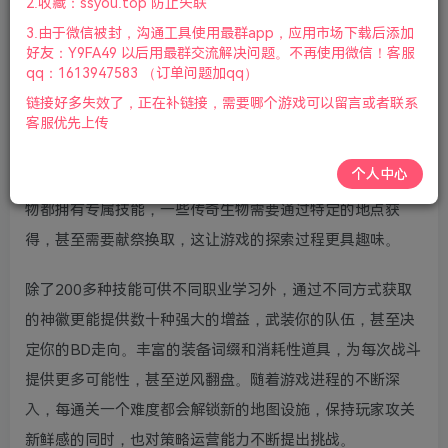
2.收藏：ssyou.top 防止失联
物|2023年10月22号更新
3.由于微信被封，沟通工具使用最群app，应用市场下载后添加
好友：Y9FA49 以后用最群交流解决问题。不再使用微信！客服
近百种极具特色、形象鲜明的传奇生物供玩家收集与解锁。
qq：1613947583 （订单问题加qq）
这些生物分为战士、坦克、射手、刺客、法师、辅助6大基
链接好多失效了，正在补链接，需要哪个游戏可以留言或者联系
础职业；钝器使、肉霸、火枪手、格斗家、火法、萨满等24
客服优先上传
种进阶职业。主副职业系统构成了生物可学习的技能池，也
个人中心
为技能搭配构建了灵活的方式。当然即使职业相同，每个生
物都拥有专属技能，一些传奇生物需要通过特定的地点获
得，甚至需要献祭换取，这让游戏的探索过程更具趣味。
除了200多种技能可供不同职业学习外，通过不同方式获取
的神徽更能提供数十种强大的增益，武装你的队伍，甚至决
定你的BD走向。丰富的装备词缀和消耗性道具，为每次战斗
提供更多可能性，甚至逆风翻盘。随着游戏进程的不断深
入，每通关一个难度都会解锁新的地图设施，保持玩家攻关
新鲜感的同时，也对策略运营能力不断提出挑战。