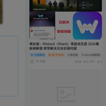
修改器：Wemod（Wand）高级会员版 2026最
新破解版 附带解决无法安装问题
全部游戏
补丁MOD
# 修改器
# wemod破解版
#
1个月前
36
2.1W+
6