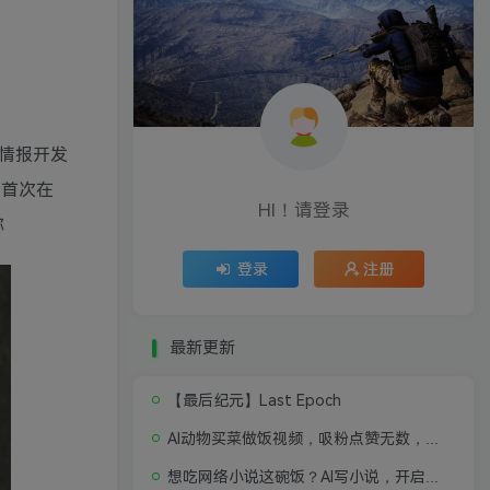
堂情报开发
，首次在
HI！请登录
称
登录
注册
最新更新
【最后纪元】Last Epoch
AI动物买菜做饭视频，吸粉点赞无数，喂饭级操作教程
想吃网络小说这碗饭？AI写小说，开启写作新思路，轻松入行