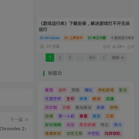
《游戏运行库》下载安装，解决游戏打不开无法
运行
Windows
工具软件
常见问题
# 游戏运行库安装
4个月前
0
2W+
8
1
2
3
…
452
跳转
标签云
冒险
动作
策略
模拟
单机游戏
射击
开放世界
生存
休闲
解谜
动漫
回合制
沙盒
基地建设
探索
恐怖
经典
第一人称
像素
建造
日系
下一篇
即时战略
太空
角色扮演
奇幻
格斗
ronicles 2）
像素图形
女性主角
中世纪
同屏联机