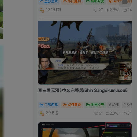
全部游戏
怀旧经典
策略战旗
帝国时代资源合
12个月前
27
2.9W+
14
真三国无双5中文完整版/Shin Sangokumusou5
全部游戏
动作冒险
怀旧经典
# 动作
# 经典
2个月前
61
2.3W+
31