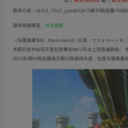
版本介绍：v2.0.0_1DLC_yuzuEA2613豪华版|容量10
游戏视频预览：
点击查看
《马里奥赛车8》
Mario Kart 8
（日语：マリオカート 8，英
本部开发并由任天堂在发售在Wii U平台上的竞速游戏。
2013年得E3电玩展首次展出其游戏内容，这是马里奥