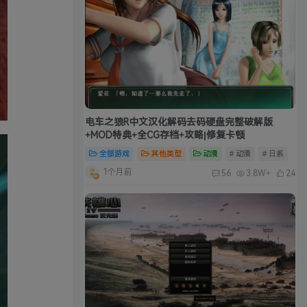
电车之狼R中文汉化解码去码硬盘完整破解版
+MOD特典+全CG存档+攻略|修复卡顿
全部游戏
其他类型
动漫
# 动漫
# 日系
1个月前
56
3.8W+
24