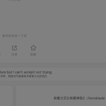
喜欢就支持一下吧
0
分享
收藏
ilure but I can’t accept not trying.
的失败，但绝对不能接受未曾奋斗过的自己
异度之刃2/异度神剑2（Xenoblade Ch