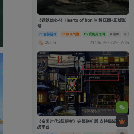
《钢铁雄心4》Hearts of Iron IV 解压版+正版账
号
全部游戏
策略战旗
联机局域网
# 策略
# 单
20天前
106
3.5W+
34
《帝国时代2征服者》完整联机版 支持局域网+对
战平台