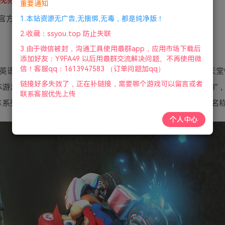
重要通知
GB|官方简体中文|2022年05月22号更新
1.本站资源无广告,无捆绑,无毒，都是纯净版！
2.收藏：ssyou.top 防止失联
3.由于微信被封，沟通工具使用最群app，应用市场下载后
添加好友：Y9FA49 以后用最群交流解决问题。不再使用微
信！客服qq：1613947583 （订单问题加qq）
语：Mario Kart 8，台港译作“玛利欧赛车8”）是一款由任天
链接好多失效了，正在补链接，需要哪个游戏可以留言或者
 本游戏为马里奥赛车系列的第8作游戏，名称也因此而取名为“8”
联系客服优先上传
赛车系列第三作在家用主机中游戏名称不是用该游戏主机来当作名
个人中心