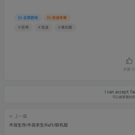
全部游戏
竞速体育
# 经典
# 竞速
# 模拟器
点赞
1
I can accept fa
可以接受暂时
上一篇
木筏生存/木筏求生/Raft/联机版