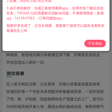
2.收藏：ssyou.top 防止失联
标|2023年09月25号更新
3.由于微信被封，沟通工具使用最群app，应用市场下载后添加
游戏介绍
好友：Y9FA49 以后用最群交流解决问题。不再使用微信！客服
qq：1613947583 （订单问题加qq）
《基建空间(InfraSpace)》是一个科幻主题的城市建设模拟
链接好多失效了，正在补链接，需要哪个游戏可以留言或者联系
客服优先上传
游戏，你要统筹交通，让制造的产品能够去往它们的归宿，
为了在这个恒星系中持续发展，你不仅要开展各种矿物的开
个人中心
采作业，安排完备的生产线，还要确保你的路网能够承受这
种挑战。老杨电玩网分享基建空间下载，你需要自给自足，
并且创造出人类的一切。
游戏背景
在人类文明的边缘，太空星球，你难以依靠金钱盖起高楼，
派遣你的第一个宇航员来挖掘并收集基础资源，一旦你找到
了铁、碳、沙和硫，筑起炼钢和生产混凝土的工厂，就可以
为你的殖民地开垦土地，建造必需的基础设施，食物和氧气