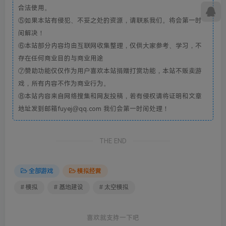
合法使用。
⑤如果本站有侵犯、不妥之处的资源，请联系我们。将会第一时
间解决！
⑥本站部分内容均由互联网收集整理，仅供大家参考、学习，不
存在任何商业目的与商业用途
⑦赞助功能仅仅作为用户喜欢本站捐赠打赏功能，本站不贩卖游
戏，所有内容不作为商业行为。
⑧本站内容来自网络搜集和网友投稿，若有侵权请将证明和文章
地址发到邮箱fuyej@qq.com 我们会第一时间处理！
THE END
全部游戏
模拟经营
# 模拟
# 基地建设
# 太空模拟
喜欢就支持一下吧