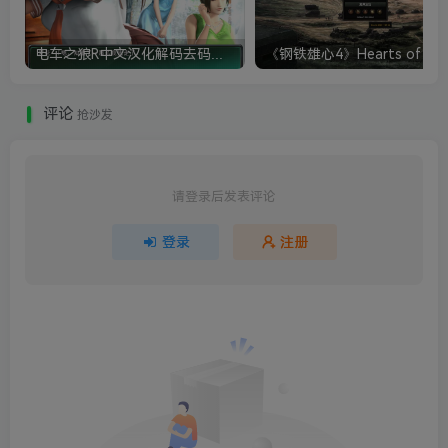
电车之狼R中文汉化解码去码硬盘完整破解版+MOD特典+全CG存档+攻略|修复卡顿
评论
抢沙发
请登录后发表评论
登录
注册