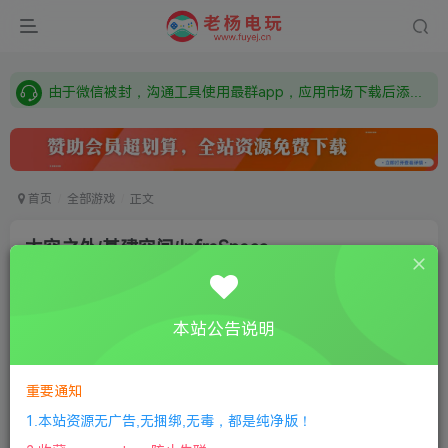
需要什么游戏请联系客服，若链接失效请联系客服，百度网盘边上的激活码也是解压密码
本站资源来自网络搜集，如有侵权，请联系删除：fuyej@qq.com 附上证书和内容链接
由于微信被封，沟通工具使用最群app，应用市场下载后添加好友：Y9FA49 以后用最群交流解决问题。不再使用微信！
需要什么游戏请联系客服，若链接失效请联系客服，百度网盘边上的激活码也是解压密码
首页
全部游戏
正文
太空之外/基建空间/InfraSpace
老杨电玩
关注
私信
8个月前更新
本站公告说明
0
196
15
①
下载安装教程
②
下载安装视频教程
③
游戏运行
库下载
④
DX修复下载
重要通知
1.本站资源无广告,无捆绑,无毒，都是纯净版！
版本：v1.3.364正式版|容量6GB|官方简体中文|支持键盘.鼠