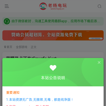
需要什么游戏请联系客服，若链接失效请联系客服，百度网盘边上的激活码也是解压密码
本站资源来自网络搜集，如有侵权，请联系删除：fuyej@qq.com 附上证书和内容链接
由于微信被封，沟通工具使用最群app，应用市场下载后添加好友：Y9FA49 以后用最群交流解决问题。不再使用微信！
需要什么游戏请联系客服，若链接失效请联系客服，百度网盘边上的激活码也是解压密码
首页
全部游戏
正文
蓝精灵卡丁车/Smurfs Kart
老杨电玩
关注
私信
8个月前更新
本站公告说明
0
164
11
①
下载安装教程
②
下载安装视频教程
③
游戏运行
库下载
④
DX修复下载
重要通知
1.本站资源无广告,无捆绑,无毒，都是纯净版！
版本：中文版|容量3GB|官方简体中文|2023年08月24号更