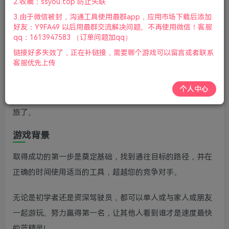
2.收藏：ssyou.top 防止失联
新
3.由于微信被封，沟通工具使用最群app，应用市场下载后添加
游戏介绍
好友：Y9FA49 以后用最群交流解决问题。不再使用微信！客服
qq：1613947583 （订单问题加qq）
蓝精灵卡丁车(Smurfs Kart)是一款蓝精灵世界的动态卡丁车
链接好多失效了，正在补链接，需要哪个游戏可以留言或者联系
客服优先上传
赛车游戏，您需要找出速度最快的蓝精灵是谁。老杨电玩网
分享蓝精灵卡丁车游戏下载，全家可以挑选一个蓝精灵，附
个人中心
带其卡丁车和特殊力量，然后就可以开始一场狂野的赛车之
旅了。
游戏背景
取得成功的第一步是奠定基础，找到通往目标的路径，并在
正确的时间使用适当的工具，超越您的竞争对手。
无论是初学者还是资深驾驶员，都可以单人或与家人或朋友
一起游玩。努力赢得第一名，让其他人看到谁才是速度最快
的蓝精灵!