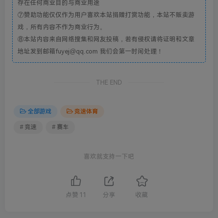
存在任何商业目的与商业用途
⑦赞助功能仅仅作为用户喜欢本站捐赠打赏功能，本站不贩卖游
戏，所有内容不作为商业行为。
⑧本站内容来自网络搜集和网友投稿，若有侵权请将证明和文章
地址发到邮箱fuyej@qq.com 我们会第一时间处理！
THE END
全部游戏
竞速体育
# 竞速
# 赛车
喜欢就支持一下吧
点赞
11
分享
收藏