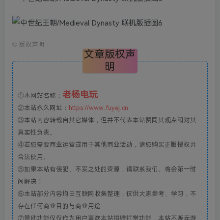
©
版权声明
文章版权声
明
老杨电玩
①本网站名称：
②本站永久网址：
https://www.fuyej.cn
③本站内容转载自其它媒体，但并不代表本站赞同其观点和对其
真实性负责。
④若您需要商业运营或用于其他商业活动，请您购买正版授权并
合法使用。
⑤如果本站有侵犯、不妥之处的资源，请联系我们。将会第一时
间解决！
⑥本站部分内容均由互联网收集整理，仅供大家参考、学习，不
存在任何商业目的与商业用途
⑦赞助功能仅仅作为用户喜欢本站捐赠打赏功能，本站不贩卖游