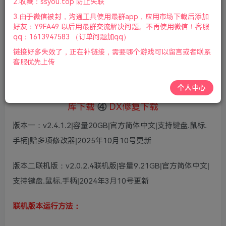
5
2.收藏：ssyou.top 防止失联
36
鲜花
鲜花
3.由于微信被封，沟通工具使用最群app，应用市场下载后添加
免费
赞助会员
好友：Y9FA49 以后用最群交流解决问题。不再使用微信！客服
qq：1613947583 （订单问题加qq）
登录购买
链接好多失效了，正在补链接，需要哪个游戏可以留言或者联系
微信支付加yem695
充值到账号，用余额支付
客服优先上传
支付成功后请刷新网页
个人中心
①
下载安装教程
②
下载安装视频教程
③
游戏运行
库下载
④
DX修复下载
版本一：v2.4.1.2|容量20GB|官方简体中文|支持键盘.鼠标.
手柄|赠多项修改器|2025年10月10号更新
版本二联机版：v2.0.2.4联机版|容量9.21GB|官方简体中文|
支持键盘.鼠标.手柄|2024年3月10号更新
联机版本运行方法：