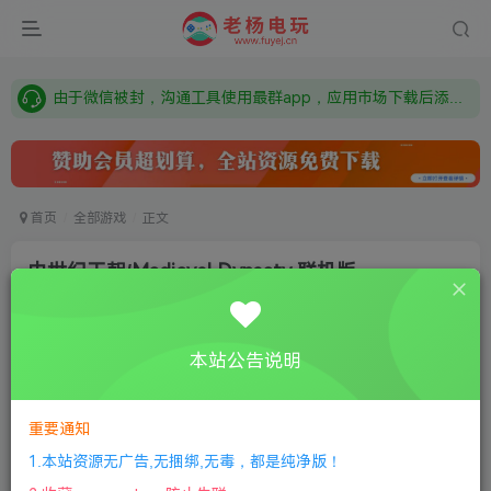
需要什么游戏请联系客服，若链接失效请联系客服，百度网盘边上的激活码也是解压密码
本站资源来自网络搜集，如有侵权，请联系删除：fuyej@qq.com 附上证书和内容链接
由于微信被封，沟通工具使用最群app，应用市场下载后添加好友：Y9FA49 以后用最群交流解决问题。不再使用微信！
需要什么游戏请联系客服，若链接失效请联系客服，百度网盘边上的激活码也是解压密码
首页
全部游戏
正文
中世纪王朝/Medieval Dynasty 联机版
老杨电玩
关注
私信
8个月前更新
本站公告说明
0
637
13
付费资源
重要通知
中世纪王朝/Medieval Dynasty 联机版
此内容为付费资源，请付费后查看
1.本站资源无广告,无捆绑,无毒，都是纯净版！
限时特惠