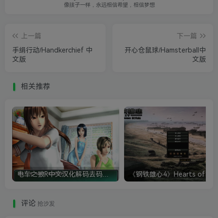
像孩子一样，永远相信希望，相信梦想
上一篇
下一篇
手绢行动/Handkerchief 中
开心仓鼠球/Hamsterball中
文版
文版
相关推荐
电车之狼R中文汉化解码去码硬盘完整破解版+MOD特典+全CG存档+攻略|修复卡顿
评论
抢沙发