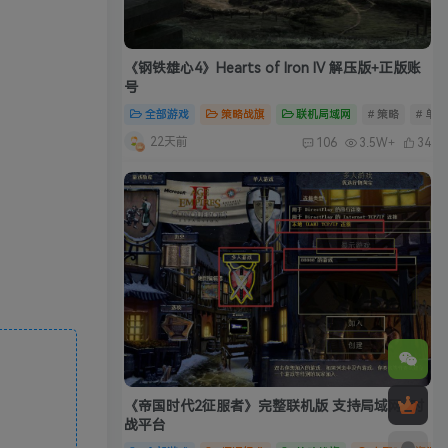
《钢铁雄心4》Hearts of Iron IV 解压版+正版账
号
全部游戏
策略战旗
联机局域网
# 策略
# 单
22天前
106
3.5W+
34
《帝国时代2征服者》完整联机版 支持局域网+对
战平台