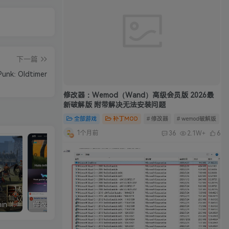
下一篇
k: Oldtimer
修改器：Wemod（Wand）高级会员版 2026最
新破解版 附带解决无法安装问题
全部游戏
补丁MOD
# 修改器
# wemod破解版
#
1个月前
36
2.1W+
6
真三国无双5中文完整版/Shin Sangokumusou5
修改器：Wemod（Wand）高级会员版 2026最新破解版 附带解决无法安装问题