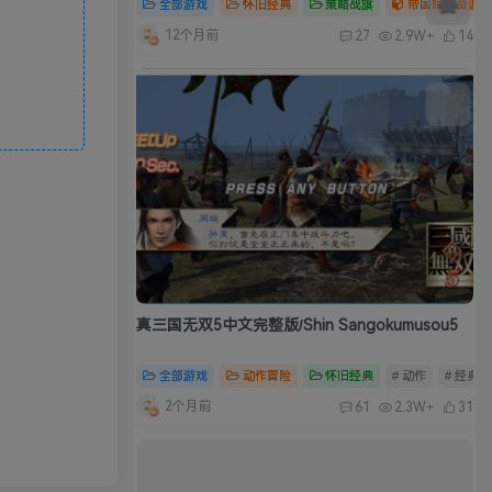
全部游戏
怀旧经典
策略战旗
帝国时代资源合
12个月前
27
2.9W+
14
真三国无双5中文完整版/Shin Sangokumusou5
全部游戏
动作冒险
怀旧经典
# 动作
# 经典
2个月前
61
2.3W+
31