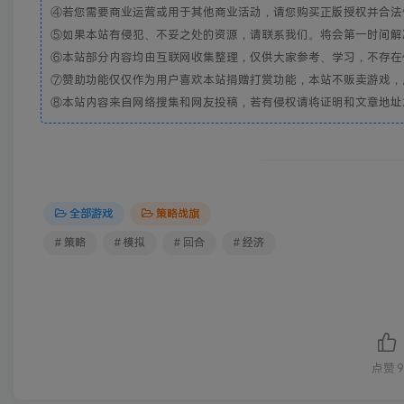
④若您需要商业运营或用于其他商业活动，请您购买正版授权并合法
⑤如果本站有侵犯、不妥之处的资源，请联系我们。将会第一时间解
⑥本站部分内容均由互联网收集整理，仅供大家参考、学习，不存在
⑦赞助功能仅仅作为用户喜欢本站捐赠打赏功能，本站不贩卖游戏，
⑧本站内容来自网络搜集和网友投稿，若有侵权请将证明和文章地址发到邮
全部游戏
策略战旗
# 策略
# 模拟
# 回合
# 经济
点赞
9