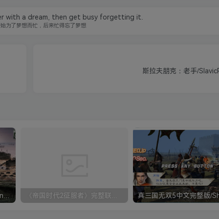
r with a dream, then get busy forgetting it.
开始为了梦想而忙，后来忙得忘了梦想
斯拉夫朋克：老手/SlavicPun
《钢铁雄心4》Hearts of Iron IV 解压版+正版账号
《帝国时代2征服者》完整联机版 支持局域网+对战平台