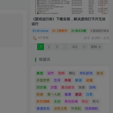
《游戏运行库》下载安装，解决游戏打不开无法
运行
Windows
工具软件
常见问题
# 游戏运行库安装
4个月前
0
2W+
8
1
2
3
…
452
跳转
标签云
冒险
动作
策略
模拟
单机游戏
射击
开放世界
生存
休闲
解谜
动漫
回合制
沙盒
基地建设
探索
恐怖
经典
第一人称
像素
建造
日系
即时战略
太空
角色扮演
奇幻
格斗
像素图形
女性主角
中世纪
同屏联机