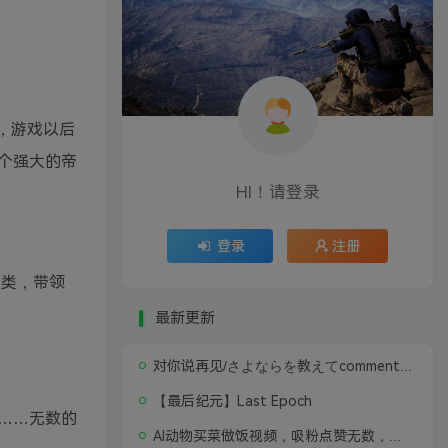
载，游戏以后
个强大的帝
HI！请登录
登录
注册
人类，带领
最新更新
对你说再见/さよならを教えてcomment te dire adieu 修复版无闪退中文硬盘版
【最后纪元】Last Epoch
……无数的
AI动物买菜做饭视频，吸粉点赞无数，喂饭级操作教程