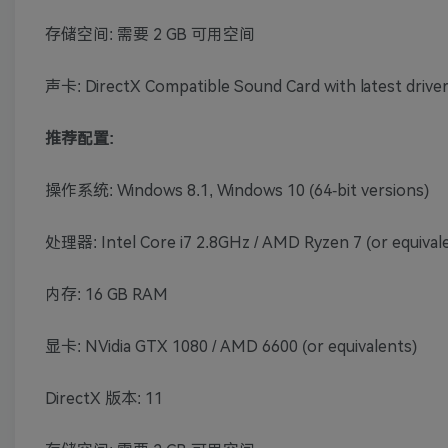
存储空间: 需要 2 GB 可用空间
声卡: DirectX Compatible Sound Card with latest drive
推荐配置:
操作系统: Windows 8.1, Windows 10 (64-bit versions)
处理器: Intel Core i7 2.8GHz / AMD Ryzen 7 (or equival
内存: 16 GB RAM
显卡: NVidia GTX 1080 / AMD 6600 (or equivalents)
DirectX 版本: 11