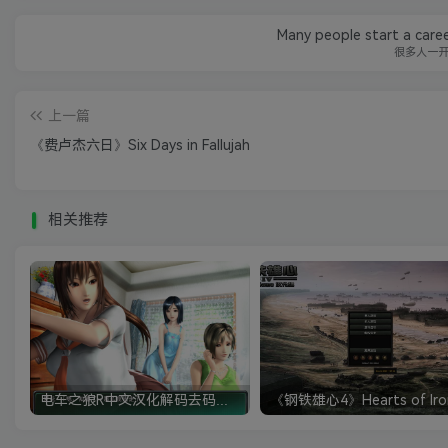
Many people start a caree
很多人一
上一篇
《费卢杰六日》Six Days in Fallujah
相关推荐
电车之狼R中文汉化解码去码硬盘完整破解版+MOD特典+全CG存档+攻略|修复卡顿