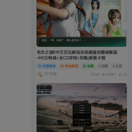
电车之狼R中文汉化解码去码硬盘完整破解版
+MOD特典+全CG存档+攻略|修复卡顿
全部游戏
其他类型
动漫
# 动漫
# 日系
1个月前
56
3.8W+
24