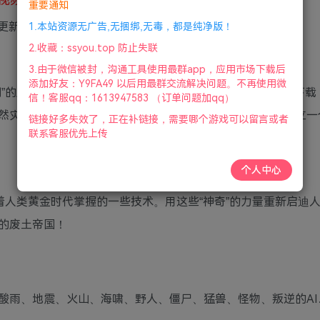
重要通知
号更新
1.本站资源无广告,无捆绑,无毒，都是纯净版！
2.收藏：ssyou.top 防止失联
3.由于微信被封，沟通工具使用最群app，应用市场下载后
添加好友：Y9FA49 以后用最群交流解决问题。不再使用微
)是一款类“文明”的废土版4X战略游戏。老杨电玩网分享废土帝国人类复兴下
信！客服qq：1613947583 （订单问题加qq）
然灾害和怪物出没的荒地中生存下来，还要发展和战斗，建立一
链接好多失效了，正在补链接，需要哪个游戏可以留言或者
联系客服优先上传
个人中心
着人类黄金时代掌握的一些技术。用这些“神奇”的力量重新启迪
的废土帝国！
酸雨、地震、火山、海啸、野人、僵尸、猛兽、怪物、叛逆的AI