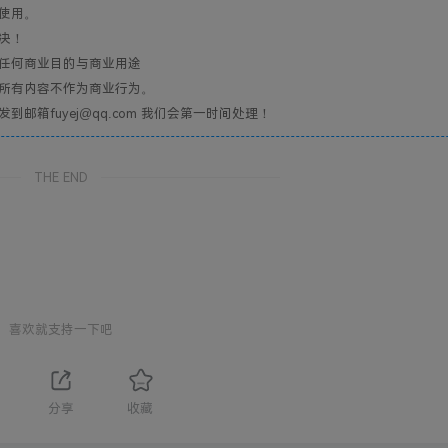
使用。
决！
任何商业目的与商业用途
所有内容不作为商业行为。
箱fuyej@qq.com 我们会第一时间处理！
THE END
喜欢就支持一下吧
分享
收藏