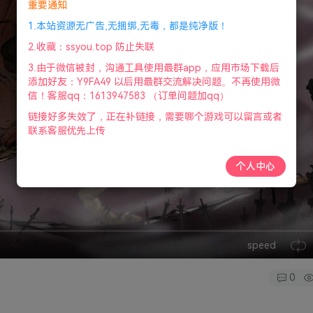
重要通知
1.本站资源无广告,无捆绑,无毒，都是纯净版！
2.收藏：ssyou.top 防止失联
3.由于微信被封，沟通工具使用最群app，应用市场下载后
添加好友：Y9FA49 以后用最群交流解决问题。不再使用微
信！客服qq：1613947583 （订单问题加qq）
链接好多失效了，正在补链接，需要哪个游戏可以留言或者
联系客服优先上传
个人中心
speed
0