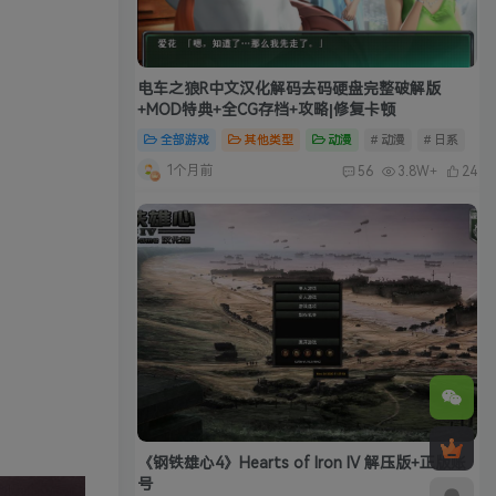
电车之狼R中文汉化解码去码硬盘完整破解版
+MOD特典+全CG存档+攻略|修复卡顿
全部游戏
其他类型
动漫
# 动漫
# 日系
1个月前
56
3.8W+
24
《钢铁雄心4》Hearts of Iron IV 解压版+正版账
号
全部游戏
策略战旗
联机局域网
# 策略
# 单
20天前
106
3.5W+
34