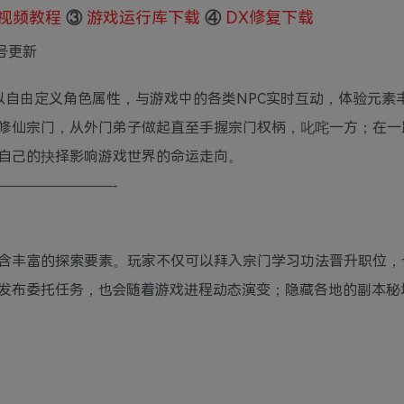
视频教程
③
游戏运行库下载
④
DX修复下载
2号更新
以自由定义角色属性，与游戏中的各类NPC实时互动，体验元素
修仙宗门，从外门弟子做起直至手握宗门权柄，叱咤一方；在一
自己的抉择影响游戏世界的命运走向。
————————-
含丰富的探索要素。玩家不仅可以拜入宗门学习功法晋升职位，
发布委托任务，也会随着游戏进程动态演变；隐藏各地的副本秘