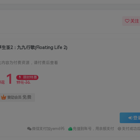
关注
生箓2：九九行歌(Floating Life 2)
此内容为付费资源，请付费后查看
1
限时特惠
36
鲜花
鲜花
免费
赞助会员
登
微信支付加yem695
充值到账号，用余额支付
支付成功