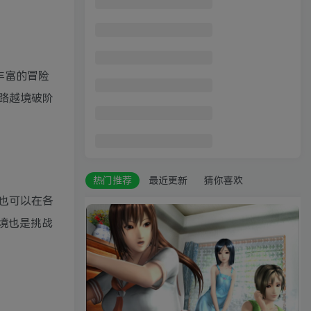
帝国时代2:决定版 /Age of Empires II: Definitive Edition
【勇气默示录2】BRAVELY DEFAULT II
废品机械师/Scrap Mechanic
丰富的冒险
【龙之谷】Dragon Nest 523单机版
路越境破阶
dx修复工具/DirectX加强版修复，解决游戏打不开问题
热门推荐
最近更新
猜你喜欢
也可以在各
境也是挑战