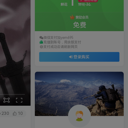
1
限时特惠
36
鲜花
鲜花
赞助会员
免费
微信支付加yem695
充值到账号，用余额支付
支付成功后请刷新网页
登录购买
230
10