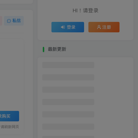
HI！请登录
私信
登录
注册
最新更新
【最后纪元】Last Epoch
AI动物买菜做饭视频，吸粉点赞无数，喂饭级操作教程
想吃网络小说这碗饭？AI写小说，开启写作新思路，轻松入行
玄学类认知类视频变现讲解，多种变现思路
微信视频号一键下载器 安卓端完全免费
录购买
突袭4 赠送3/2/1/Sudden Strike 4
后请刷新网页
【刺客信条7：起源】Assassins Creed: Origins