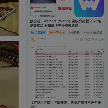
修改器：Wemod（Wand）高级会员版 2026最
新破解版 附带解决无法安装问题
全部游戏
补丁MOD
# 修改器
# wemod破解版
#
1个月前
36
2.1W+
6
《游戏运行库》下载安装，解决游戏打不开无法
运行
Windows
工具软件
常见问题
# 游戏运行库安装
4个月前
0
2W+
8