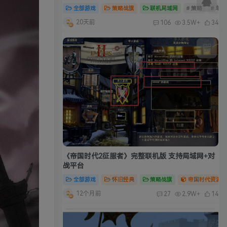
《帝国时代2征服者》完整联机版 支持局域网+对
战平台
全部游戏
怀旧经典
策略战旗
帝国时代资源合
12个月前
27
2.9W+
14