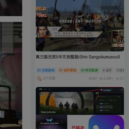
真三国无双5中文完整版/Shin Sangokumusou5
全部游戏
动作冒险
怀旧经典
# 动作
# 经典
2个月前
61
2.3W+
31