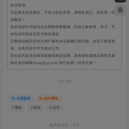
合法使用。
⑤如果本站有侵犯、不妥之处的资源，请联系我们。将会第一时
间解决！
⑥本站部分内容均由互联网收集整理，仅供大家参考、学习，不
存在任何商业目的与商业用途
⑦赞助功能仅仅作为用户喜欢本站捐赠打赏功能，本站不贩卖游
戏，所有内容不作为商业行为。
⑧本站内容来自网络搜集和网友投稿，若有侵权请将证明和文章
地址发到邮箱fuyej@qq.com 我们会第一时间处理！
THE END
全部游戏
动作冒险
# 冒险
# 解谜
# 回合
喜欢就支持一下吧