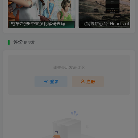
电车之狼R中文汉化解码去码硬盘完整破解版+MOD特典+全CG存档+攻略|修复卡顿
评论
抢沙发
请登录后发表评论
登录
注册