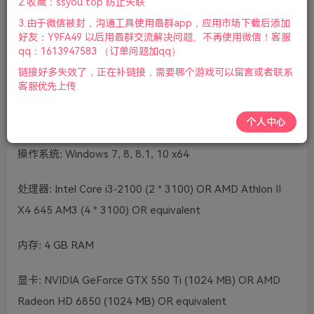
2.收藏：ssyou.top 防止失联
赠多项修改器|2023年06月27号更新
3.由于微信被封，沟通工具使用最群app，应用市场下载后添加
好友：Y9FA49 以后用最群交流解决问题。不再使用微信！客服
根据游戏介绍，这是一款回合动作冒险游戏，游戏将跟随美
qq：1613947583 （订单问题加qq）
剧《毒枭》第一季的剧情发展，玩家将扮演麦德林卡特尔或
链接好多失效了，正在补链接，需要哪个游戏可以留言或者联系
者DEA缉毒探员。
客服优先上传
最低配置:
个人中心
操作系统: Windows 7, 8, 8.1, 10 x64
处理器: Intel Core i3-2100 (2 * 3100) OR AMD Athlon II
X4 645 AM3 (4 * 3100) OR equivalent
内存: 4 GB RAM
显卡: NVIDIA GeForce GTX 550 Ti (1024 MB) OR AMD
Radeon HD 6850 (1024 MB) OR equivalent