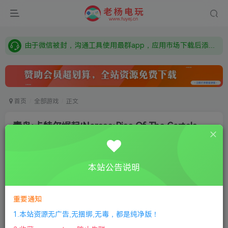
需要什么游戏请联系客服，若链接失效请联系客服，百度网盘边上的激活码也是解压密码
本站资源来自网络搜集，如有侵权，请联系删除：fuyej@qq.com 附上证书和内容链接
由于微信被封，沟通工具使用最群app，应用市场下载后添加好友：Y9FA49 以后用最群交流解决问题。不再使用微信！
需要什么游戏请联系客服，若链接失效请联系客服，百度网盘边上的激活码也是解压密码
首页
全部游戏
正文
毒枭:卡特尔崛起/Narcos:Rise Of The Cartels
老杨电玩
关注
私信
8个月前更新
本站公告说明
0
194
7
①
下载安装教程
②
下载安装视频教程
③
游戏运行
库下载
④
DX修复下载
重要通知
1.本站资源无广告,无捆绑,无毒，都是纯净版！
版本：中文版|容量12GB|官方简体中文|支持键盘.鼠标.手柄|