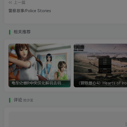
上一篇
警察故事/Police Stories
相关推荐
电车之狼R中文汉化解码去码硬盘完整破解版+MOD特典+全CG存档+攻略|修复卡顿
评论
抢沙发