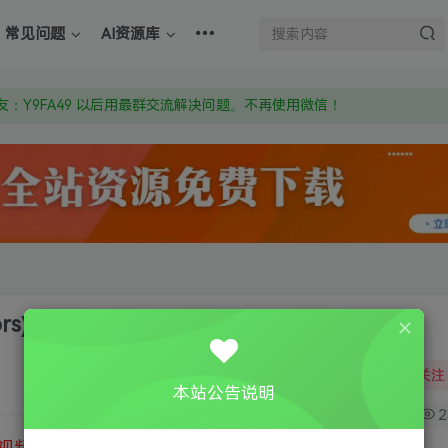
上的激活码也是解压密码
常见问题
AI资源库
om 附上证书和内容链接
：Y9FA49 以后用最群交流解决问题。不再使用微信！
上的激活码也是解压密码
rs)
关注
本站公告说明
0
2
视频教程
③
游戏运行库下载
④
DX修复下载