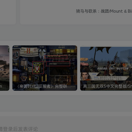
骑马与砍杀：战团/Mount & Bla
《钢铁雄心4》Hearts of Iron IV 解压版+正版账号
《帝国时代2征服者》完整联机版 支持局域网+对战平台
请登录后发表评论