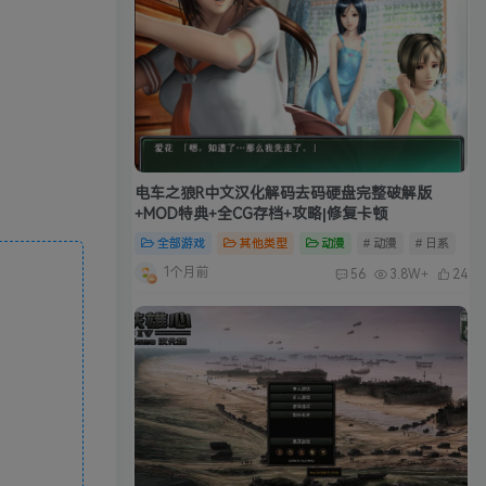
电车之狼R中文汉化解码去码硬盘完整破解版
+MOD特典+全CG存档+攻略|修复卡顿
全部游戏
其他类型
动漫
# 动漫
# 日系
1个月前
56
3.8W+
24