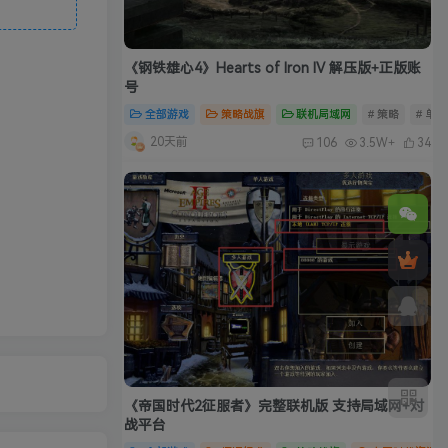
《钢铁雄心4》Hearts of Iron IV 解压版+正版账
号
全部游戏
策略战旗
联机局域网
# 策略
# 单
20天前
106
3.5W+
34
《帝国时代2征服者》完整联机版 支持局域网+对
战平台