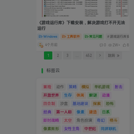
《游戏运行库》下载安装，解决游戏打不开无法
运行
Windows
工具软件
常见问题
# 游戏运行库安装
4个月前
0
2W+
8
1
2
3
…
452
跳转
标签云
冒险
动作
策略
模拟
单机游戏
射击
开放世界
生存
休闲
解谜
动漫
回合制
沙盒
基地建设
探索
恐怖
经典
第一人称
像素
建造
日系
即时战略
太空
角色扮演
奇幻
格斗
像素图形
女性主角
中世纪
同屏联机