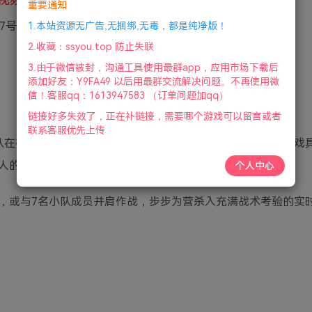
重要通知
27号更新
1.本站资源无广告,无捆绑,无毒，都是纯净版！
2.收藏：ssyou.top 防止失联
3.由于微信被封，沟通工具使用最群app，应用市场下载后
添加好友：Y9FA49 以后用最群交流解决问题。不再使用微
信！客服qq：1613947583 （订单问题加qq）
链接好多失效了，正在补链接，需要哪个游戏可以留言或者
联系客服优先上传
队在被感染的星球上与怪物作战。这款科幻风格的即时战术游戏
人的袭击。
个人中心
，或与7名小队成员并肩作战，步步为营杀入充满战术考验的实