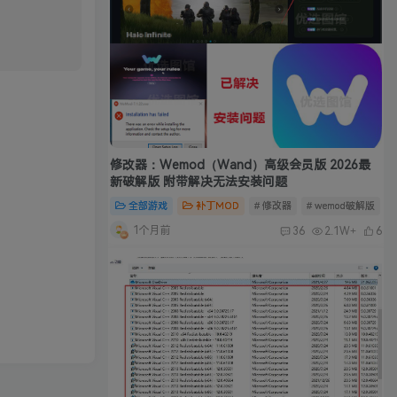
修改器：Wemod（Wand）高级会员版 2026最
新破解版 附带解决无法安装问题
全部游戏
补丁MOD
# 修改器
# wemod破解版
#
1个月前
36
2.1W+
6