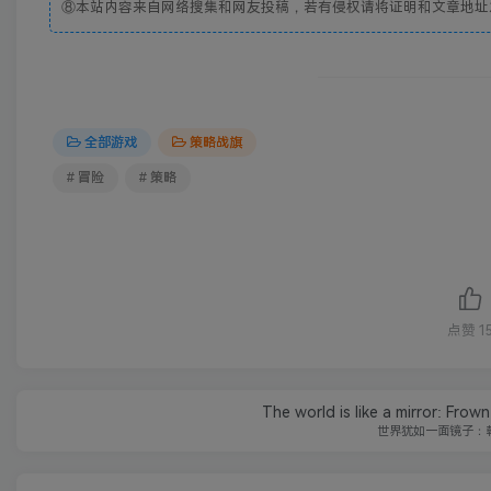
⑧本站内容来自网络搜集和网友投稿，若有侵权请将证明和文章地址发到邮
全部游戏
策略战旗
# 冒险
# 策略
点赞
1
The world is like a mirror: Frown
世界犹如一面镜子：