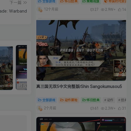
全部游戏
怀旧经典
策略战旗
帝国时代资源合
下一篇
12个月前
27
2.9W+
14
de: Warband
真三国无双5中文完整版/Shin Sangokumusou5
修改器：Wemod（Wand）高级会员版 2026最新破解版 附带解决无法安装问题
真三国无双5中文完整版/Shin Sangokumusou5
全部游戏
动作冒险
怀旧经典
# 动作
# 经典
2个月前
61
2.3W+
31