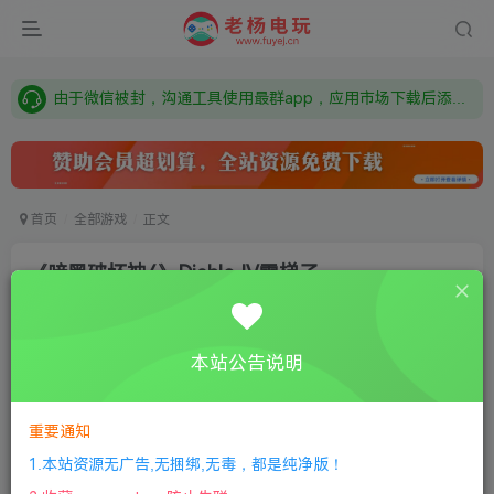
需要什么游戏请联系客服，若链接失效请联系客服，百度网盘边上的激活码也是解压密码
本站资源来自网络搜集，如有侵权，请联系删除：fuyej@qq.com 附上证书和内容链接
由于微信被封，沟通工具使用最群app，应用市场下载后添加好友：Y9FA49 以后用最群交流解决问题。不再使用微信！
需要什么游戏请联系客服，若链接失效请联系客服，百度网盘边上的激活码也是解压密码
首页
全部游戏
正文
《暗黑破坏神4》Diablo IV需梯子
老杨电玩
关注
私信
8个月前更新
本站公告说明
0
798
7
付费阅读
重要通知
《暗黑破坏神4》Diablo IV需梯子
此内容为付费阅读，请付费后查看
1.本站资源无广告,无捆绑,无毒，都是纯净版！
限时特惠