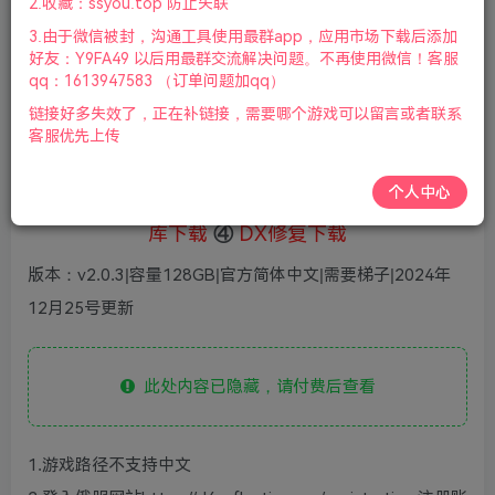
1
2.收藏：ssyou.top 防止失联
36
鲜花
鲜花
3.由于微信被封，沟通工具使用最群app，应用市场下载后添加
免费
赞助会员
好友：Y9FA49 以后用最群交流解决问题。不再使用微信！客服
qq：1613947583 （订单问题加qq）
登录购买
链接好多失效了，正在补链接，需要哪个游戏可以留言或者联系
微信支付加yem695
充值到账号，用余额支付
客服优先上传
支付成功后请刷新网页
个人中心
①
下载安装教程
②
下载安装视频教程
③
游戏运行
库下载
④
DX修复下载
版本：v2.0.3|容量128GB|官方简体中文|需要梯子|2024年
12月25号更新
此处内容已隐藏，请付费后查看
1.游戏路径不支持中文