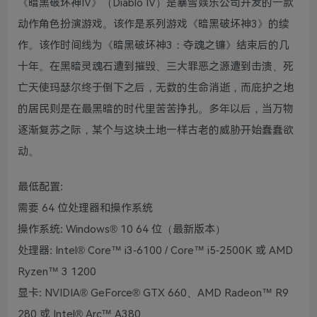
《暗黑破坏神IV》（Diablo IV）是暴雪娱乐公司开发的一款
动作角色扮演游戏。该作是系列游戏《暗黑破坏神3》的续
作。该作时间线为《暗黑破坏神3：夺魂之镰》结束后的几
十年。在黑暗灵魂石遭到摧毁、三大罪恶之源遭到击溃、死
亡天使玛瑟尔终于倒下之后，无数的生命消逝，而庇护之地
的居民则是在最黑暗的时代里苦苦挣扎。多年以后，当万物
逐渐复苏之际，某个与这块土地一样古老的威胁开始蠢蠢欲
动。
最低配置:
需要 64 位处理器和操作系统
操作系统: Windows® 10 64 位（最新版本）
处理器: Intel® Core™ i3-6100 / Core™ i5-2500K 或 AMD
Ryzen™ 3 1200
显卡: NVIDIA® GeForce® GTX 660、AMD Radeon™ R9
280 或 Intel® Arc™ A380