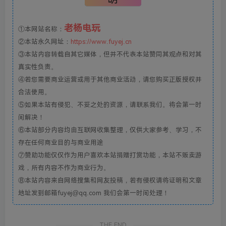
老杨电玩
①本网站名称：
②本站永久网址：
https://www.fuyej.cn
③本站内容转载自其它媒体，但并不代表本站赞同其观点和对其
真实性负责。
④若您需要商业运营或用于其他商业活动，请您购买正版授权并
合法使用。
⑤如果本站有侵犯、不妥之处的资源，请联系我们。将会第一时
间解决！
⑥本站部分内容均由互联网收集整理，仅供大家参考、学习，不
存在任何商业目的与商业用途
⑦赞助功能仅仅作为用户喜欢本站捐赠打赏功能，本站不贩卖游
戏，所有内容不作为商业行为。
⑧本站内容来自网络搜集和网友投稿，若有侵权请将证明和文章
地址发到邮箱fuyej@qq.com 我们会第一时间处理！
THE END