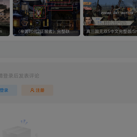
《钢铁雄心4》Hearts of Iron IV 解压版+正版账号
《帝国时代2征服者》完整联机版 支持局域网+对战平台
请登录后发表评论
登录
注册