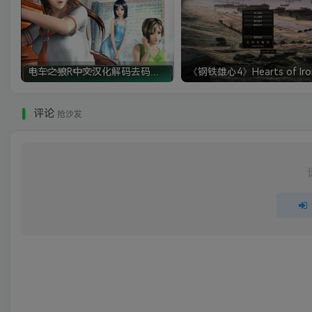
电车之狼R中文汉化解码去码硬盘完整破解版+MOD特典+全CG存档+攻略|修复卡顿
评论
抢沙发