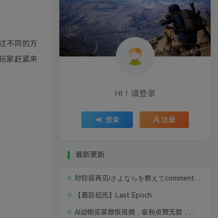
过不同的方
玩家赶紧来
HI！请登录
登录
注册
最新更新
对你说再见/さよならを教えてcomment te dire adieu 修复版无闪退中文硬盘版
【最后纪元】Last Epoch
AI动物买菜做饭视频，吸粉点赞无数，喂饭级操作教程