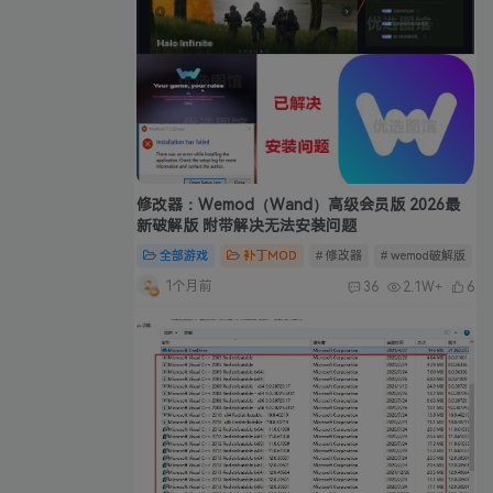
修改器：Wemod（Wand）高级会员版 2026最
新破解版 附带解决无法安装问题
全部游戏
补丁MOD
# 修改器
# wemod破解版
#
1个月前
36
2.1W+
6