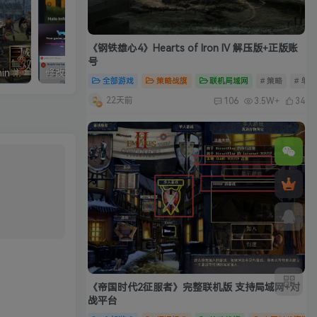
《钢铁雄心4》Hearts of Iron IV 解压版+正版账
号
真三国无双5中文完整版/Shin Sangokumusou5
修改器：Wemod（Wand）高级会员版 2026最新破解版 附带解决无法安装问题
全部游戏
策略战旗
联机局域网
# 策略
# 单
22天前
106
3.5W+
34
《帝国时代2征服者》完整联机版 支持局域网+对
战平台