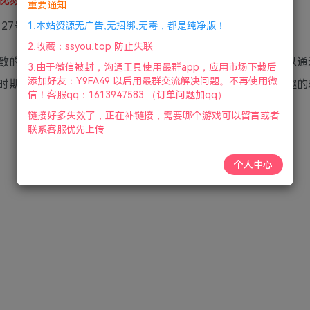
重要通知
5月27号更新
1.本站资源无广告,无捆绑,无毒，都是纯净版！
2.收藏：ssyou.top 防止失联
致的像素画风，玩家们将穿越到自己十五岁年龄的时候，可以通
3.由于微信被封，沟通工具使用最群app，应用市场下载后
添加好友：Y9FA49 以后用最群交流解决问题。不再使用微
时期作出不同的选择，重新走一条不一样的成长之路，感兴趣的
信！客服qq：1613947583 （订单问题加qq）
链接好多失效了，正在补链接，需要哪个游戏可以留言或者
联系客服优先上传
个人中心