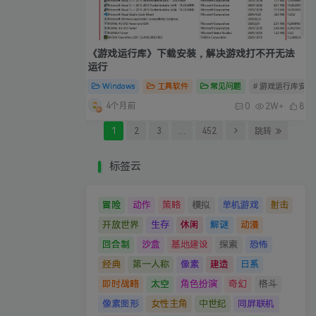
《游戏运行库》下载安装，解决游戏打不开无法
运行
Windows
工具软件
常见问题
# 游戏运行库安装
4个月前
0
2W+
8
1
2
3
…
452
跳转
标签云
冒险
动作
策略
模拟
单机游戏
射击
开放世界
生存
休闲
解谜
动漫
回合制
沙盒
基地建设
探索
恐怖
经典
第一人称
像素
建造
日系
即时战略
太空
角色扮演
奇幻
格斗
像素图形
女性主角
中世纪
同屏联机