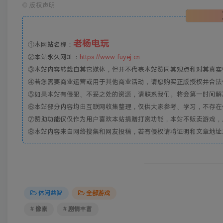
©
版权声明
老杨电玩
①本网站名称：
②本站永久网址：
https://www.fuyej.cn
③本站内容转载自其它媒体，但并不代表本站赞同其观点和对其真实
④若您需要商业运营或用于其他商业活动，请您购买正版授权并合法
⑤如果本站有侵犯、不妥之处的资源，请联系我们。将会第一时间解
⑥本站部分内容均由互联网收集整理，仅供大家参考、学习，不存在
⑦赞助功能仅仅作为用户喜欢本站捐赠打赏功能，本站不贩卖游戏，
⑧本站内容来自网络搜集和网友投稿，若有侵权请将证明和文章地址发到邮
休闲益智
全部游戏
# 像素
# 剧情丰富