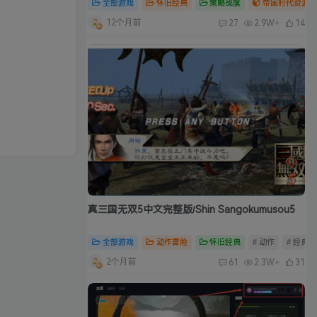
全部游戏
怀旧经典
策略战旗
帝国时代资源合
12个月前
27
2.9W+
14
真三国无双5中文完整版/Shin Sangokumusou5
全部游戏
动作冒险
怀旧经典
# 动作
# 经典
2个月前
61
2.3W+
31