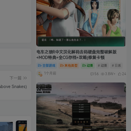
电车之狼R中文汉化解码去码硬盘完整破解版
+MOD特典+全CG存档+攻略|修复卡顿
全部游戏
其他类型
动漫
# 动漫
# 日系
1个月前
56
3.8W+
24
下一篇
ove Snakes)