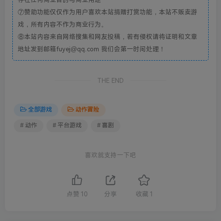
⑦赞助功能仅仅作为用户喜欢本站捐赠打赏功能，本站不贩卖游
戏，所有内容不作为商业行为。
⑧本站内容来自网络搜集和网友投稿，若有侵权请将证明和文章
地址发到邮箱fuyej@qq.com 我们会第一时间处理！
THE END
全部游戏
动作冒险
# 动作
# 平台游戏
# 喜剧
喜欢就支持一下吧
点赞
10
分享
收藏
1