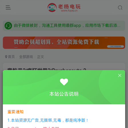
需要什么游戏请联系客服，若链接失效请联系客服，百度网盘边上的激活码也是解压密码
本站资源来自网络搜集，如有侵权，请联系删除：fuyej@qq.com 附上证书和内容链接
由于微信被封，沟通工具使用最群app，应用市场下载后添加好友：Y9FA49 以后用最群交流解决问题。不再使用微信！
需要什么游戏请联系客服，若链接失效请联系客服，百度网盘边上的激活码也是解压密码
首页
全部游戏
正文
意航员2/疯狂世界2/Psychonauts 2
老杨电玩
关注
私信
8个月前更新
本站公告说明
0
181
10
①
下载安装教程
②
下载安装视频教程
③
游戏运行
库下载
④
DX修复下载
重要通知
1.本站资源无广告,无捆绑,无毒，都是纯净版！
版本介绍：v1101213|容量30.2GB|官方简体中文|支持键盘.