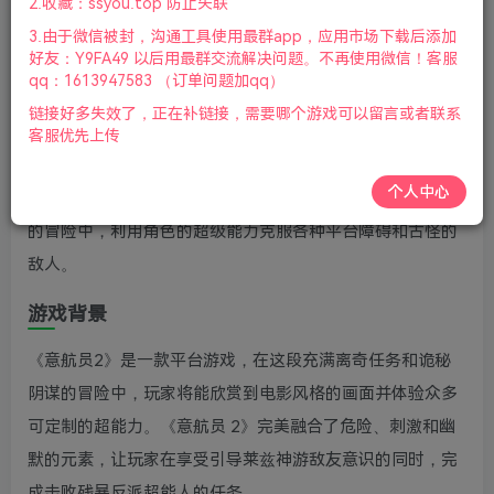
2.收藏：ssyou.top 防止失联
鼠标.手柄|赠多项修改器|2022年8月19号更新
3.由于微信被封，沟通工具使用最群app，应用市场下载后添加
好友：Y9FA49 以后用最群交流解决问题。不再使用微信！客服
游戏视频预览：
点击查看
qq：1613947583 （订单问题加qq）
戏介绍
链接好多失效了，正在补链接，需要哪个游戏可以留言或者联系
客服优先上传
意航员2是一款剧情丰富的平台冒险游戏，探索神奇的脑内
个人中心
世界，体验充满幽默和阴谋的故事。在戏剧性和危险性并存
的冒险中，利用角色的超级能力克服各种平台障碍和古怪的
敌人。
游戏背景
《意航员2》是一款平台游戏，在这段充满离奇任务和诡秘
阴谋的冒险中，玩家将能欣赏到电影风格的画面并体验众多
可定制的超能力。《意航员 2》完美融合了危险、刺激和幽
默的元素，让玩家在享受引导莱兹神游敌友意识的同时，完
成击败残暴反派超能人的任务。