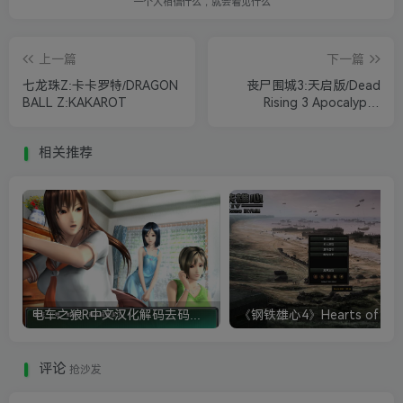
一个人相信什么，就会看见什么
上一篇
下一篇
七龙珠Z:卡卡罗特/DRAGON
丧尸围城3:天启版/Dead
BALL Z:KAKAROT
Rising 3 Apocalypse
Edition
相关推荐
电车之狼R中文汉化解码去码硬盘完整破解版+MOD特典+全CG存档+攻略|修复卡顿
评论
抢沙发