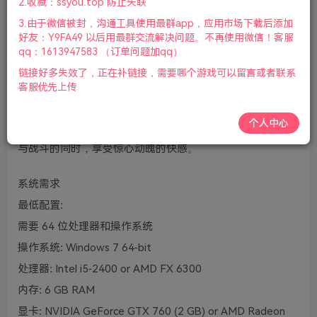
2.收藏：ssyou.top 防止失联
持键盘.鼠标.手柄|赠多项修改器|赠蓝图全收集.避难所最高.
3.由于微信被封，沟通工具使用最群app，应用市场下载后添加
通关存档|2024年09月06号更新
好友：Y9FA49 以后用最群交流解决问题。不再使用微信！客服
qq：1613947583 （订单问题加qq）
《丧尸围城 4》是史上最热门的丧尸游戏系列中的全新章
链接好多失效了，正在补链接，需要哪个游戏可以留言或者联系
节，这次摄影记者弗兰克·韦斯特将再度登场。《丧尸围城
客服优先上传
4》充满刺激的动作要素以及前所未有的武器与角色自定义功
个人中心
能，能让玩家在壮阔的开放世界沙盒中为求生而探索、搜刮
与战斗的同时，享受惊心动魄的快感。
系统需求
最低配置:
需要 64 位处理器和操作系统
操作系统: Windows 7 64-bit
处理器: Intel i5-2400 or AMD FX 6300
内存: 6 GB RAM
显卡: NVIDIA GeForce GTX 760 (2 GB) or AMD Radeon