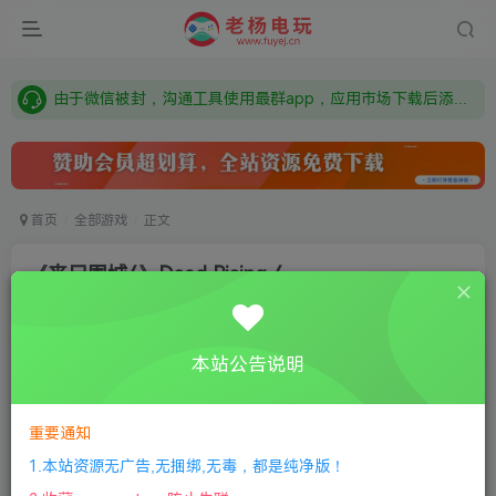
需要什么游戏请联系客服，若链接失效请联系客服，百度网盘边上的激活码也是解压密码
本站资源来自网络搜集，如有侵权，请联系删除：fuyej@qq.com 附上证书和内容链接
由于微信被封，沟通工具使用最群app，应用市场下载后添加好友：Y9FA49 以后用最群交流解决问题。不再使用微信！
需要什么游戏请联系客服，若链接失效请联系客服，百度网盘边上的激活码也是解压密码
首页
全部游戏
正文
《丧尸围城4》Dead Rising 4
老杨电玩
关注
私信
8个月前更新
本站公告说明
0
444
12
①
下载安装教程
②
下载安装视频教程
③
游戏运行
库下载
④
DX修复下载
重要通知
1.本站资源无广告,无捆绑,无毒，都是纯净版！
版本：v20180829|容量70GB|官方简体中文|集成9DLCs|支