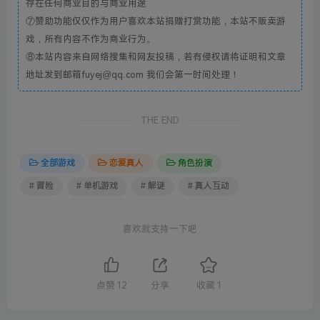
存在任何商业目的与商业用途
⑦赞助功能仅仅作为用户喜欢本站捐赠打赏功能，本站不贩卖游
戏，所有内容不作为商业行为。
⑧本站内容来自网络搜集和网友投稿，若有侵权请将证明和文章
地址发到邮箱fuyej@qq.com 我们会第一时间处理！
THE END
全部游戏
恋爱真人
角色扮演
# 冒险
# 单机游戏
# 解谜
# 真人互动
喜欢就支持一下吧
点赞
12
分享
收藏
1