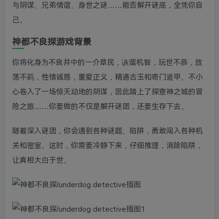
与阴谋、兄弟情谊、身世之谜……能否解开谜底，全凭你自
己。
神都不良探游戏背景
你将化身为不良井中的一介草民，诙谐机智，玩世不恭，放
荡不羁，性情诚恳，重爱正义，精通古玉和奇门遁甲。不小
心卷入了一场惊天动地的阴谋，因此踏上了探查神之城的冒
险之旅……你要做的不仅是解开谜团，还要生存下去。
随着深入谜团，你会遇到各种谜题、陷阱，勇敢闯入各种机
关和密室。这时，你需要冷静下来，仔细推理，消除陷阱，
让真相大白于世。