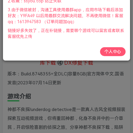
5
2.收藏：ssyou.top 防止失联
36
鲜花
鲜花
3.由于微信被封，沟通工具使用最群app，应用市场下载后添加
免费
赞助会员
好友：Y9FA49 以后用最群交流解决问题。不再使用微信！客服
qq：1613947583 （订单问题加qq）
登录购买
链接好多失效了，正在补链接，需要哪个游戏可以留言或者联系
微信支付加yem695
充值到账号，用余额支付
客服优先上传
支付成功后请刷新网页
个人中心
①
下载安装教程
②
下载安装视频教程
③
游戏运行
库下载
④
DX修复下载
版本：Build.8748355+全DLC|容量8GB|官方简体中文.国语
发音|2023年07月14日更新
游戏介绍
神都不良探/underdog detective是一款真人古风全视频服装
探索互动视频游戏，你将重回神都，化身不良井中的一介草
民，开启惊险喜剧的侦探之旅。分享神都不良探下载，陷阱