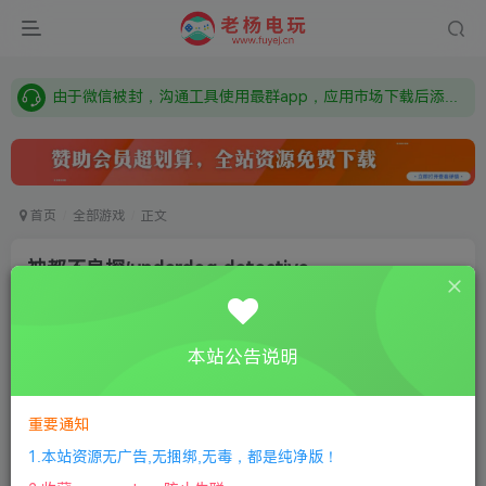
需要什么游戏请联系客服，若链接失效请联系客服，百度网盘边上的激活码也是解压密码
本站资源来自网络搜集，如有侵权，请联系删除：fuyej@qq.com 附上证书和内容链接
由于微信被封，沟通工具使用最群app，应用市场下载后添加好友：Y9FA49 以后用最群交流解决问题。不再使用微信！
需要什么游戏请联系客服，若链接失效请联系客服，百度网盘边上的激活码也是解压密码
首页
全部游戏
正文
神都不良探/underdog detective
老杨电玩
关注
私信
4个月前更新
本站公告说明
0
142
12
付费资源
重要通知
神都不良探/underdog detective
此内容为付费资源，请付费后查看
1.本站资源无广告,无捆绑,无毒，都是纯净版！
限时特惠