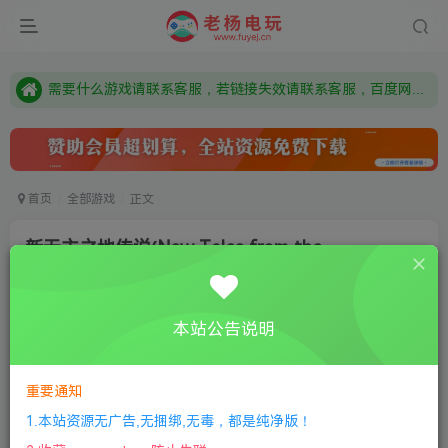
本站资源来自网络搜集，如有侵权，请联系删除：fuyej@qq.com 附上证书和内容链接
由于微信被封，沟通工具使用最群app，应用市场下载后添加好友：Y9FA49 以后用最群交流解决问题。不再使用微信！
需要什么游戏请联系客服，若链接失效请联系客服，百度网盘边上的激活码也是解压密码
首页
全部游戏
正文
新无主之地传说(New Tales from the
Borderlands)
老杨电玩
关注
私信
本站公告说明
8个月前更新
0
128
8
①
下载安装教程
②
下载安装视频教程
③
游戏运行
重要通知
库下载
④
DX修复下载
1.本站资源无广告,无捆绑,无毒，都是纯净版！