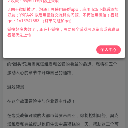
2.收藏：ssyou.top 防止失联
版本：Build.10919222豪华版|容量30GB|
英文版
|2023年04
3.由于微信被封，沟通工具使用最群app，应用市场下载后添加
月19号更新
好友：Y9FA49 以后用最群交流解决问题。不再使用微信！客服
qq：1613947583 （订单问题加qq）
游戏介绍
链接好多失效了，正在补链接，需要哪个游戏可以留言或者联系
客服优先上传
新无主之地传说(New Tales from the Borderlands)是一款
多结局电影式互动小说太空动作冒险游戏。老杨电玩网分享
个人中心
新无主之地传说下载，决定无私的科学家阿努、她雄心勃勃
的“街头”兄弟奥克塔维奥和凶猛的弗兰的命运。您将在五个
激动人心的章节中开辟自己的道路。
游戏背景
在这个故事冒险中与企业霸主作战！
在饱受战争蹂躏的大都市普罗米西亚，你将控制阿努、奥克
塔维奥和弗兰度过他们生命中最糟糕的一天。帮助这三个可