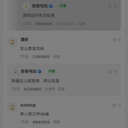
渊研
0
怎么要激活码
3年前
回复
江西省抚州市
老杨电玩
0
作者
网盘边上就是啊，那么明显
3年前
@
渊研
回复
四川省资阳市
sunshup
0
有人民之声dlc嘛
3年前
回复
湖南省湘西州
老杨电玩
0
作者
全dlc的