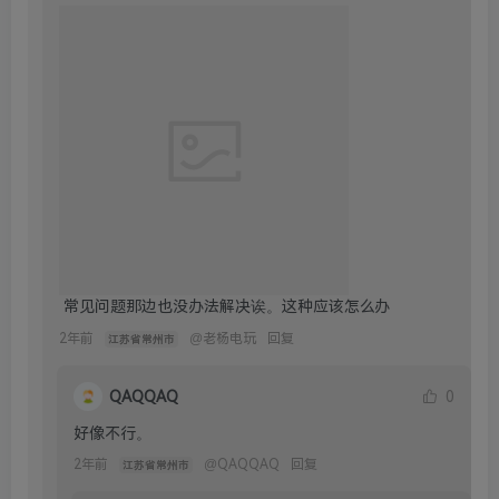
 常见问题那边也没办法解决诶。这种应该怎么办
2年前
@
老杨电玩
回复
江苏省常州市
QAQQAQ
0
好像不行。
2年前
@
QAQQAQ
回复
江苏省常州市
老杨电玩
0
作者
游戏运行库没安装
2年前
@
QAQQAQ
回复
河南省郑州市