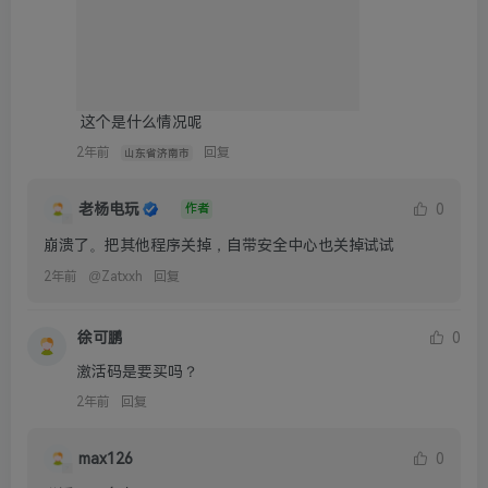
 这个是什么情况呢
2年前
回复
山东省济南市
老杨电玩
0
作者
崩溃了。把其他程序关掉，自带安全中心也关掉试试
2年前
@
Zatxxh
回复
徐可鹏
0
激活码是要买吗？
2年前
回复
max126
0
激活码是多少
1年前
@
徐可鹏
回复
江苏省连云港市
老杨电玩
0
作者