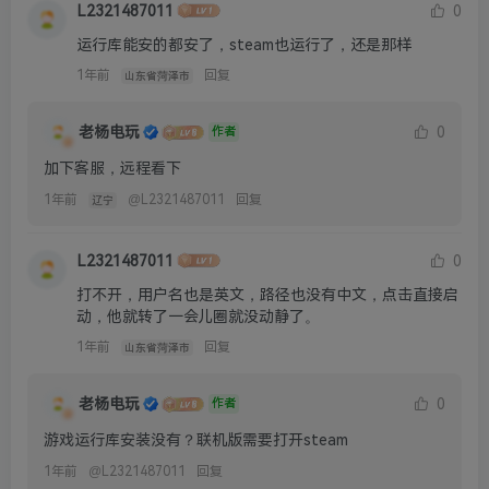
L2321487011
0
运行库能安的都安了，steam也运行了，还是那样
1年前
回复
山东省菏泽市
老杨电玩
0
作者
加下客服，远程看下
1年前
@
L2321487011
回复
辽宁
L2321487011
0
打不开，用户名也是英文，路径也没有中文，点击直接启
动，他就转了一会儿圈就没动静了。
1年前
回复
山东省菏泽市
老杨电玩
0
作者
游戏运行库安装没有？联机版需要打开steam
1年前
@
L2321487011
回复