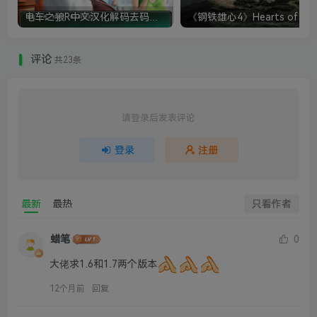
电车之狼R中文汉化解码去码硬盘完整破解版+MOD特典+全CG存档+攻略|修复卡顿
评论
共23条
请登录后发表评论
登录
注册
最新
最热
只看作者
蜡笔
0
大佬求1.6和1.7两个版本
12个月前
回复