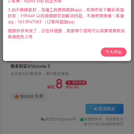
2.收藏：ssyou.top 防止失联
首页
全部游戏
正文
23
2945
9
3.由于微信被封，沟通工具使用最群app，应用市场下载后添加
维多利亚3/Victoria 3
好友：Y9FA49 以后用最群交流解决问题。不再使用微信！客服
qq：1613947583 （订单问题加qq）
链接好多失效了，正在补链接，需要哪个游戏可以留言或者联系
老杨电玩
客服优先上传
关注
私信
27天前更新
个人中心
付费资源
维多利亚3/Victoria 3
此内容为付费资源，请付费后查看
8
限时特惠
36
鲜花
鲜花
免费
赞助会员
登录购买
微信支付加yem695
充值到账号，用余额支付
支付成功后请刷新网页