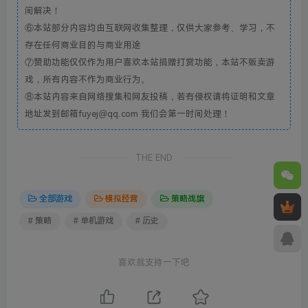
间解决！
⑥本站部分内容均由互联网收集整理，仅供大家参考、学习，不
存在任何商业目的与商业用途
⑦赞助功能仅仅作为用户喜欢本站捐赠打赏功能，本站不贩卖游
戏，所有内容不作为商业行为。
⑧本站内容来自网络搜集和网友投稿，若有侵权请将证明和文章
地址发到邮箱fuyej@qq.com 我们会第一时间处理！
THE END
全部游戏
模拟经营
策略战旗
# 策略
# 单机游戏
# 历史
喜欢就支持一下吧