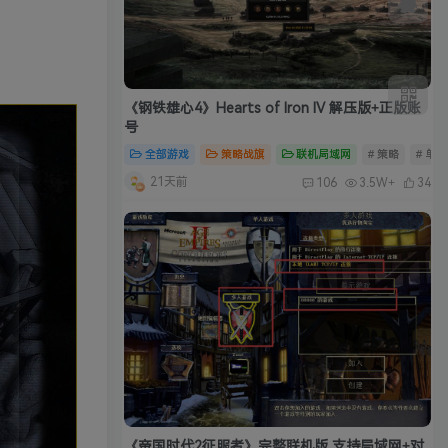
《钢铁雄心4》Hearts of Iron IV 解压版+正版账
号
全部游戏
策略战旗
联机局域网
# 策略
# 单
21天前
106
3.5W+
34
《帝国时代2征服者》完整联机版 支持局域网+对