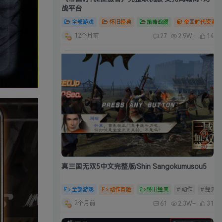
战平台
全部游戏
怀旧经典
策略战旗
帝国时代资源合
12个月前
27
2.9W+
14
真三国无双5中文完整版/Shin Sangokumusou5
全部游戏
动作冒险
怀旧经典
# 动作
# 经典
2个月前
61
2.3W+
31