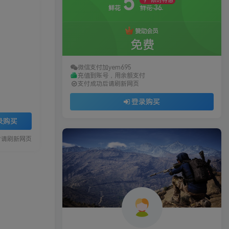
5
限时特惠
36
鲜花
鲜花
赞助会员
免费
微信支付加yem695
充值到账号，用余额支付
支付成功后请刷新网页
登录购买
录购买
后请刷新网页