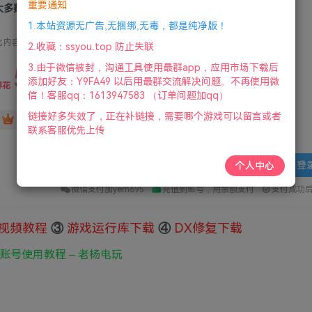
重要通知
大多数/Nobody 正版账号
1.本站资源无广告,无捆绑,无毒，都是纯净版！
此内容为付费资源，请付费后查看
2.收藏：ssyou.top 防止失联
5
3.由于微信被封，沟通工具使用最群app，应用市场下载后
限时特惠
添加好友：Y9FA49 以后用最群交流解决问题。不再使用微
36
鲜花
鲜花
信！客服qq：1613947583 （订单问题加qq）
链接好多失效了，正在补链接，需要哪个游戏可以留言或者
免费
赞助会员
联系客服优先上传
登
个人中心
微信支付加yem695
充值到账号，用余额支付
支付成功
视频教程
③
游戏运行库下载
④
DX修复下载
线账号使用教程 – 老杨电玩