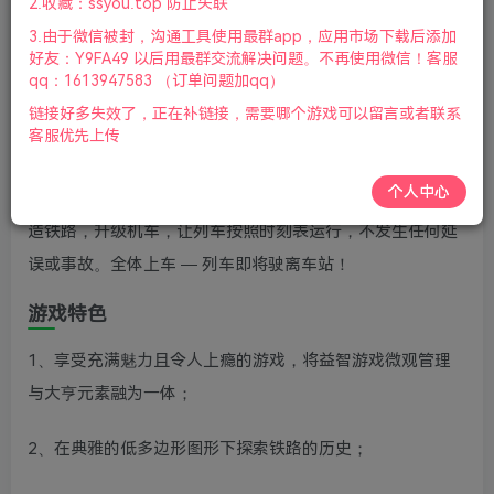
2.收藏：ssyou.top 防止失联
07月15号更新
3.由于微信被封，沟通工具使用最群app，应用市场下载后添加
好友：Y9FA49 以后用最群交流解决问题。不再使用微信！客服
游戏视频预览：
点击查看
qq：1613947583 （订单问题加qq）
游戏介绍
链接好多失效了，正在补链接，需要哪个游戏可以留言或者联系
客服优先上传
火车山谷2是一款列车大亨益智游戏。将你的铁路公司从工
个人中心
业革命时代带到未来，并满足山谷中城市和工业的需求。建
造铁路，升级机车，让列车按照时刻表运行，不发生任何延
误或事故。全体上车 — 列车即将驶离车站！
游戏特色
1、享受充满魅力且令人上瘾的游戏，将益智游戏微观管理
与大亨元素融为一体；
2、在典雅的低多边形图形下探索铁路的历史；