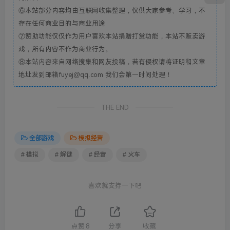
⑥本站部分内容均由互联网收集整理，仅供大家参考、学习，不
存在任何商业目的与商业用途
⑦赞助功能仅仅作为用户喜欢本站捐赠打赏功能，本站不贩卖游
戏，所有内容不作为商业行为。
⑧本站内容来自网络搜集和网友投稿，若有侵权请将证明和文章
地址发到邮箱fuyej@qq.com 我们会第一时间处理！
THE END
全部游戏
模拟经营
# 模拟
# 解谜
# 经营
# 火车
喜欢就支持一下吧
点赞
8
分享
收藏