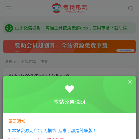
需要什么游戏请联系客服，若链接失效请联系客服，百度网盘边上的激活码也是解压密码
本站资源来自网络搜集，如有侵权，请联系删除：fuyej@qq.com 附上证书和内容链接
由于微信被封，沟通工具使用最群app，应用市场下载后添加好友：Y9FA49 以后用最群交流解决问题。不再使用微信！
需要什么游戏请联系客服，若链接失效请联系客服，百度网盘边上的激活码也是解压密码
首页
全部游戏
正文
火车山谷2/Train Valley 2
老杨电玩
关注
私信
8个月前更新
本站公告说明
0
108
8
①
下载安装教程
②
下载安装视频教程
③
游戏运行
库下载
④
DX修复下载
重要通知
1.本站资源无广告,无捆绑,无毒，都是纯净版！
版本介绍：v20230715|容量1.2GB|官方简体中文|2023年