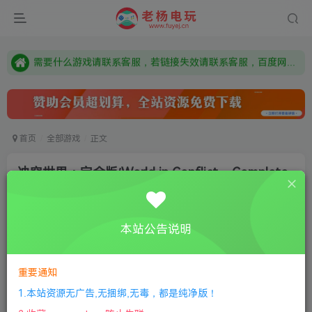
本站资源来自网络搜集，如有侵权，请联系删除：fuyej@qq.com 附上证书和内容链接
由于微信被封，沟通工具使用最群app，应用市场下载后添加好友：Y9FA49 以后用最群交流解决问题。不再使用微信！
需要什么游戏请联系客服，若链接失效请联系客服，百度网盘边上的激活码也是解压密码
首页
全部游戏
正文
冲突世界：完全版/World in Conflict – Complete
Edition 联机版
老杨电玩
关注
私信
本站公告说明
4个月前更新
0
409
12
付费资源
重要通知
冲突世界：完全版/World in Conflict – Complete Edition 联机版
1.本站资源无广告,无捆绑,无毒，都是纯净版！
此内容为付费资源，请付费后查看