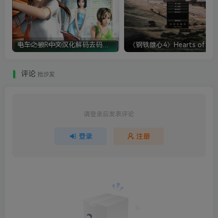
电车之狼R中文汉化解码去码硬盘完整破解版+MOD特典+全CG存档+攻略|修复卡顿
评论
抢沙发
请登录后发表评论
登录
注册