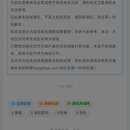
④若您需要商业运营或用于其他商业活动，请您购买正版授权并
合法使用。
⑤如果本站有侵犯、不妥之处的资源，请联系我们。将会第一时
间解决！
⑥本站部分内容均由互联网收集整理，仅供大家参考、学习，不
存在任何商业目的与商业用途
⑦赞助功能仅仅作为用户喜欢本站捐赠打赏功能，本站不贩卖游
戏，所有内容不作为商业行为。
⑧本站内容来自网络搜集和网友投稿，若有侵权请将证明和文章
地址发到邮箱fuyej@qq.com 我们会第一时间处理！
THE END
全部游戏
策略战旗
联机局域网
# 策略
# 单机游戏
# 经典
# 战争