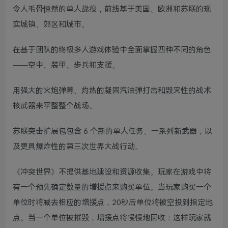
令人毛骨悚然的单人战役，前线基于美国、欧洲和苏联的现
实城镇、郊区和城市。
在基于团队的终极多人游戏体验中全面掌握四种不同的角色
——空中、装甲、步兵和支援。
用强大的火炮弹幕、灼热的凝固汽油弹打击和毁灭性的战术
核武器来平整整个战场。
苏联突击扩展包包含 6 个新的单人任务、一系列新武器，以
及更具爆炸性的第三次世界大战行动。
《冲突世界》不提供基地建设和资源收集。玩家在游戏中将
有一个预先确定数量的增援点来购买单位。当玩家购买一个
单位时将减去相应的增援点，20秒后单位将被空投到指定地
点。当一个单位被摧毁，增援点将慢慢地回收：这样玩家就