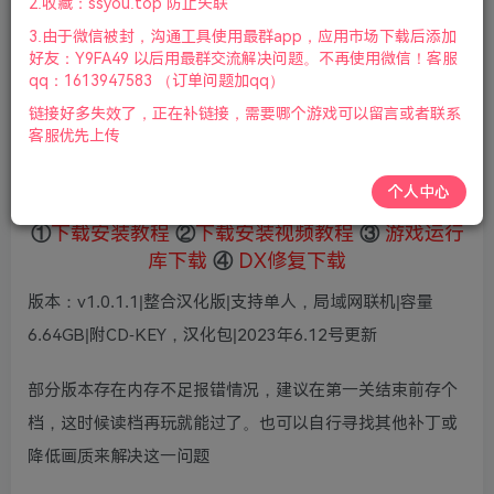
2.收藏：ssyou.top 防止失联
8
限时特惠
3.由于微信被封，沟通工具使用最群app，应用市场下载后添加
36
鲜花
鲜花
好友：Y9FA49 以后用最群交流解决问题。不再使用微信！客服
免费
赞助会员
qq：1613947583 （订单问题加qq）
链接好多失效了，正在补链接，需要哪个游戏可以留言或者联系
登录购买
客服优先上传
微信支付加yem695
充值到账号，用余额支付
支付成功后请刷新网页
个人中心
①
下载安装教程
②
下载安装视频教程
③
游戏运行
库下载
④
DX修复下载
版本：v1.0.1.1|整合汉化版|支持单人，局域网联机|容量
6.64GB|附CD-KEY，汉化包|2023年6.12号更新
部分版本存在内存不足报错情况，建议在第一关结束前存个
档，这时候读档再玩就能过了。也可以自行寻找其他补丁或
降低画质来解决这一问题