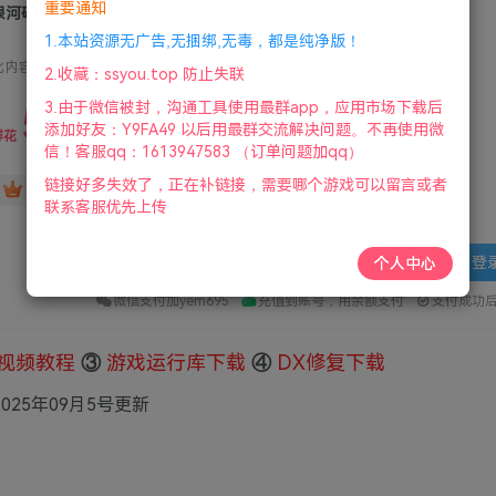
重要通知
银河破裂者/The Riftbreaker 联机版
1.本站资源无广告,无捆绑,无毒，都是纯净版！
此内容为付费资源，请付费后查看
2.收藏：ssyou.top 防止失联
5
3.由于微信被封，沟通工具使用最群app，应用市场下载后
限时特惠
添加好友：Y9FA49 以后用最群交流解决问题。不再使用微
36
鲜花
鲜花
信！客服qq：1613947583 （订单问题加qq）
链接好多失效了，正在补链接，需要哪个游戏可以留言或者
免费
赞助会员
联系客服优先上传
登
个人中心
微信支付加yem695
充值到账号，用余额支付
支付成功
视频教程
③
游戏运行库下载
④
DX修复下载
2025年09月5号更新