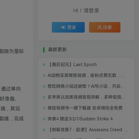
HI！请登录
登录
注册
最新更新
裂隙为星际
【最后纪元】Last Epoch
AI动物买菜做饭视频，吸粉点赞无数，喂饭级操作教程
想吃网络小说这碗饭？AI写小说，开启写作新思路，轻松入行
，通过单向
玄学类认知类视频变现讲解，多种变现思路
好准备。
微信视频号一键下载器 安卓端完全免费
环境，其完
裂缝，完成
突袭4 赠送3/2/1/Sudden Strike 4
【刺客信条7：起源】Assassins Creed: Origins