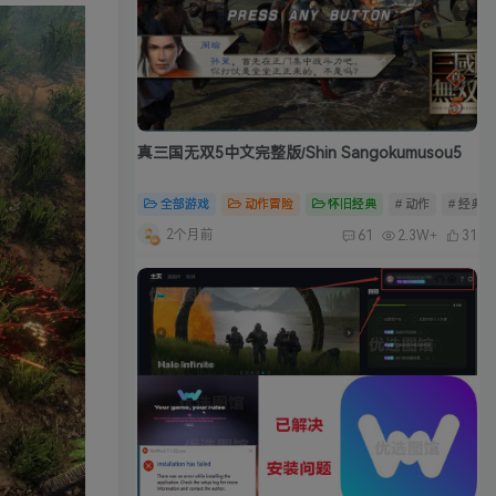
真三国无双5中文完整版/Shin Sangokumusou5
全部游戏
动作冒险
怀旧经典
# 动作
# 经典
2个月前
61
2.3W+
31