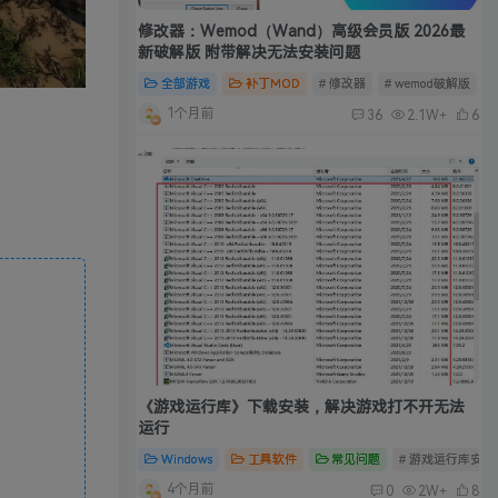
修改器：Wemod（Wand）高级会员版 2026最
新破解版 附带解决无法安装问题
全部游戏
补丁MOD
# 修改器
# wemod破解版
#
1个月前
36
2.1W+
6
《游戏运行库》下载安装，解决游戏打不开无法
运行
Windows
工具软件
常见问题
# 游戏运行库安装
4个月前
0
2W+
8