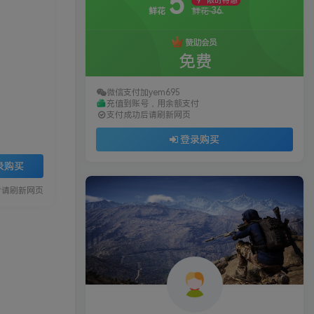
5
限时特惠
36
鲜花
鲜花
赞助会员
免费
微信支付加yem695
充值到账号，用余额支付
支付成功后请刷新网页
登录购买
录购买
后请刷新网页