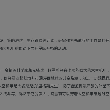
设、策略塔防、生存冒险等元素，玩家作为先遣兵的工作是打开
强大机甲的帮助下展开星际开拓的活动。
作为一名精英科学家兼先锋兵，阿雪莉将穿上功能强大的太空机甲
里，他将建造起基地并打通穿回地球的时空裂缝，为进一步殖民做
太空机甲是大名鼎鼎的“里格斯先生”，除了能抵御最严酷的外星
入战斗等。得益于它的强大，阿雪莉可以穿着太空机甲穿越时空