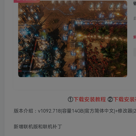
①
下载安装教程
②
下载安装
版本介绍：v1092.718|容量14GB|官方简体中文|+修改器|
新增联机版和联机补丁