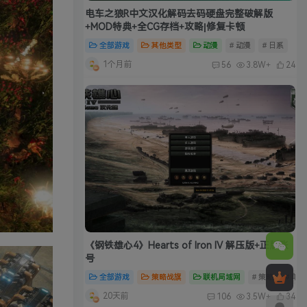
电车之狼R中文汉化解码去码硬盘完整破解版
+MOD特典+全CG存档+攻略|修复卡顿
全部游戏
其他类型
动漫
# 动漫
# 日系
1个月前
56
3.8W+
24
《钢铁雄心4》Hearts of Iron IV 解压版+正版账
号
全部游戏
策略战旗
联机局域网
# 策略
# 单
20天前
106
3.5W+
34