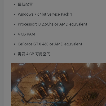
最低配置
Windows 7 64bit Service Pack 1
Processor: i3 2.6Ghz or AMD equivalent
4 GB RAM
GeForce GTX 460 or AMD equivalent
需要 4 GB 可用空间