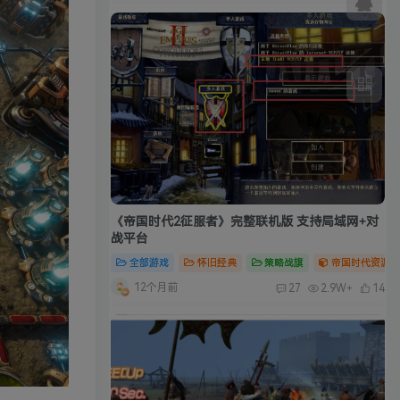
《帝国时代2征服者》完整联机版 支持局域网+对
战平台
全部游戏
怀旧经典
策略战旗
帝国时代资源合
12个月前
27
2.9W+
14