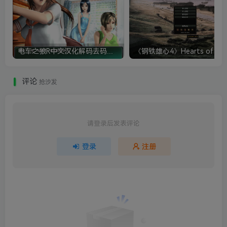
电车之狼R中文汉化解码去码硬盘完整破解版+MOD特典+全CG存档+攻略|修复卡顿
评论
抢沙发
请登录后发表评论
登录
注册