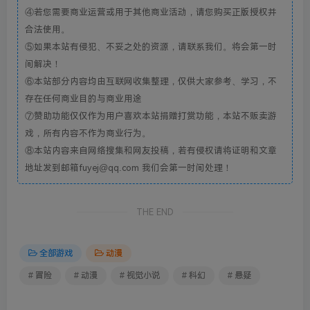
④若您需要商业运营或用于其他商业活动，请您购买正版授权并
合法使用。
⑤如果本站有侵犯、不妥之处的资源，请联系我们。将会第一时
间解决！
⑥本站部分内容均由互联网收集整理，仅供大家参考、学习，不
存在任何商业目的与商业用途
⑦赞助功能仅仅作为用户喜欢本站捐赠打赏功能，本站不贩卖游
戏，所有内容不作为商业行为。
⑧本站内容来自网络搜集和网友投稿，若有侵权请将证明和文章
地址发到邮箱fuyej@qq.com 我们会第一时间处理！
THE END
全部游戏
动漫
# 冒险
# 动漫
# 视觉小说
# 科幻
# 悬疑