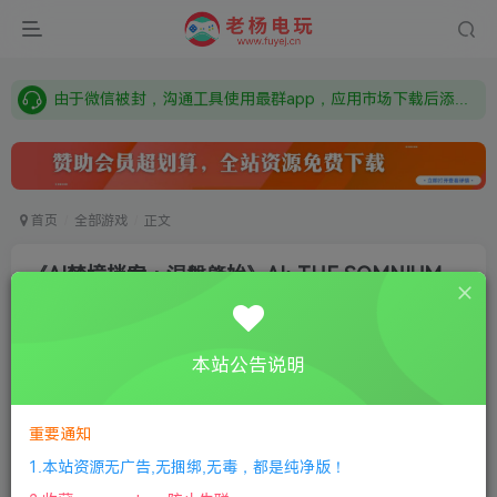
需要什么游戏请联系客服，若链接失效请联系客服，百度网盘边上的激活码也是解压密码
本站资源来自网络搜集，如有侵权，请联系删除：fuyej@qq.com 附上证书和内容链接
由于微信被封，沟通工具使用最群app，应用市场下载后添加好友：Y9FA49 以后用最群交流解决问题。不再使用微信！
需要什么游戏请联系客服，若链接失效请联系客服，百度网盘边上的激活码也是解压密码
首页
全部游戏
正文
《AI梦境档案：涅槃肇始》AI: THE SOMNIUM
FILES – nirvanA Init
老杨电玩
关注
私信
本站公告说明
8个月前更新
0
157
6
①
下载安装教程
②
下载安装视频教程
③
游戏运行
重要通知
库下载
④
DX修复下载
1.本站资源无广告,无捆绑,无毒，都是纯净版！