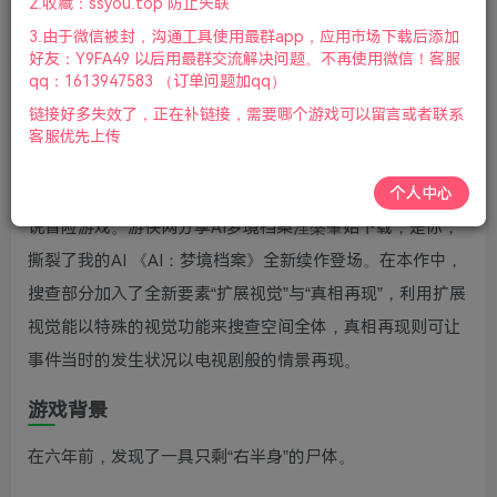
2.收藏：ssyou.top 防止失联
版本介绍：中文版|容量14.1GB|官方简体中文|支持键盘.鼠
3.由于微信被封，沟通工具使用最群app，应用市场下载后添加
标.手柄|2022年6月25号更新
好友：Y9FA49 以后用最群交流解决问题。不再使用微信！客服
qq：1613947583 （订单问题加qq）
游戏视频预览：
点击查看
链接好多失效了，正在补链接，需要哪个游戏可以留言或者联系
客服优先上传
游戏介绍
个人中心
AI:梦境档案 涅槃肇始是一款超现实科幻未来推理动漫互动小
说冒险游戏。游侠网分享AI梦境档案涅槃肇始下载，是你，
撕裂了我的AI 《AI：梦境档案》全新续作登场。在本作中，
搜查部分加入了全新要素“扩展视觉”与“真相再现”，利用扩展
视觉能以特殊的视觉功能来搜查空间全体，真相再现则可让
事件当时的发生状况以电视剧般的情景再现。
游戏背景
在六年前，发现了一具只剩“右半身”的尸体。