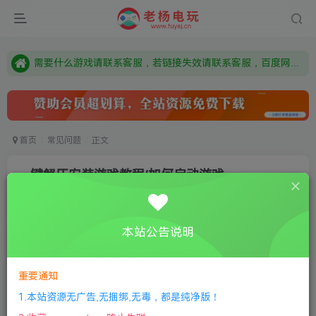
由于微信被封，沟通工具使用最群app，应用市场下载后添加好友：Y9FA49 以后用最群交流解决问题。不再使用微信！
需要什么游戏请联系客服，若链接失效请联系客服，百度网盘边上的激活码也是解压密码
本站资源来自网络搜集，如有侵权，请联系删除：fuyej@qq.com 附上证书和内容链接
由于微信被封，沟通工具使用最群app，应用市场下载后添加好友：Y9FA49 以后用最群交流解决问题。不再使用微信！
需要什么游戏请联系客服，若链接失效请联系客服，百度网盘边上的激活码也是解压密码
首页
常见问题
正文
一键解压安装游戏教程/如何启动游戏
老杨电玩
关注
私信
3年前更新
本站公告说明
0
2492
13
①
下载安装教程
②
下载安装视频教程
③
游戏运行
库下载
④
DX修复下载
重要通知
1.本站资源无广告,无捆绑,无毒，都是纯净版！
安装解压前请退出杀毒卫士等防护软件！