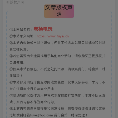
©
版权声明
文章版权声
明
老杨电玩
①本网站名称：
②本站永久网址：
https://www.fuyej.cn
③本站内容转载自其它媒体，但并不代表本站赞同其观点和对其
真实性负责。
④若您需要商业运营或用于其他商业活动，请您购买正版授权并
合法使用。
⑤如果本站有侵犯、不妥之处的资源，请联系我们。将会第一时
间解决！
⑥本站部分内容均由互联网收集整理，仅供大家参考、学习，不
存在任何商业目的与商业用途
⑦赞助功能仅仅作为用户喜欢本站捐赠打赏功能，本站不贩卖游
戏，所有内容不作为商业行为。
⑧本站内容来自网络搜集和网友投稿，若有侵权请将证明和文章
地址发到邮箱fuyej@qq.com 我们会第一时间处理！