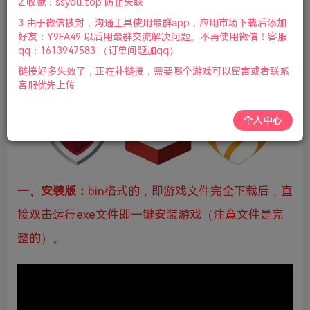
2.收藏：ssyou.top 防止失联
如电脑安装了
迈克菲
或
联想电脑管家组件
或
火绒安全
，
3.由于微信被封，沟通工具使用最群app，应用市场下载后添加
好友：Y9FA49 以后用最群交流解决问题。不再使用微信！客服
360
，
电脑管家
的，则请务必卸载后再安装解压！电脑右下
qq：1613947583 （订单问题加qq）
角任务栏会显示如下图标
链接好多失效了，正在补链接，需要哪个游戏可以留言或者联系
客服优先上传
个人中心
一、安装版：
bin格式的，即游戏文件完全下载后，直
接双击运行exe文件即一键安装游戏（注意文件是完
整的）。