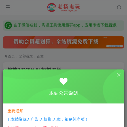
本站资源来自网络搜集，如有侵权，请联系删除：fuyej@qq.com 附上证书和内容链接
由于微信被封，沟通工具使用最群app，应用市场下载后添加好友：Y9FA49 以后用最群交流解决问题。不再使用微信！
需要什么游戏请联系客服，若链接失效请联系客服，百度网盘边上的激活码也是解压密码
首页
全部游戏
正文
战神3/GOW III 模拟器版
老杨电玩
关注
私信
6个月前更新
本站公告说明
0
410
6
付费资源
重要通知
战神3/GOW III 模拟器版
此内容为付费资源，请付费后查看
1.本站资源无广告,无捆绑,无毒，都是纯净版！
限时特惠