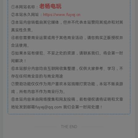
老杨电玩
①本网站名称：
②本站永久网址：
https://www.fuyej.cn
③本站内容转载自其它媒体，但并不代表本站赞同其观点和对其
真实性负责。
④若您需要商业运营或用于其他商业活动，请您购买正版授权并
合法使用。
⑤如果本站有侵犯、不妥之处的资源，请联系我们。将会第一时
间解决！
⑥本站部分内容均由互联网收集整理，仅供大家参考、学习，不
存在任何商业目的与商业用途
⑦赞助功能仅仅作为用户喜欢本站捐赠打赏功能，本站不贩卖游
戏，所有内容不作为商业行为。
⑧本站内容来自网络搜集和网友投稿，若有侵权请将证明和文章
地址发到邮箱fuyej@qq.com 我们会第一时间处理！
THE END