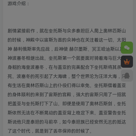
游戏介绍：
剧情紧接前作，就在奎托斯与众多泰坦巨人爬上奥林匹斯山
的时候，神殿中以宙斯为首的众神也在关注着这一切。太阳
神 赫利俄斯率先应战，后神使 赫尔墨斯、冥王哈迪斯以及海
神波塞冬相继出战。奎托斯第一个就要面对骑着海马巨大化
身躯的海皇波塞冬，在与盖亚的完美配合下奎托斯将其杀
死。波塞冬的死引起了大海啸，整个世界沦为汪洋大海，只
有生活在奥林匹斯山上的仆役们得以幸免。奎托斯借着盖亚
的身体顺利的来到了宙斯的宫殿，强大的宙斯只用了一招就
把盖亚与奎托斯打下了山。即便是使用了奥林匹斯剑，奎托
斯依然无法在不断晃动的盖亚背上稳定下来。盖亚警告奎托
斯说他只是泰坦的马前卒，如今泰坦族已经安然无恙的抵达
了这个时代，就是到了丢卒保帅的时候了。