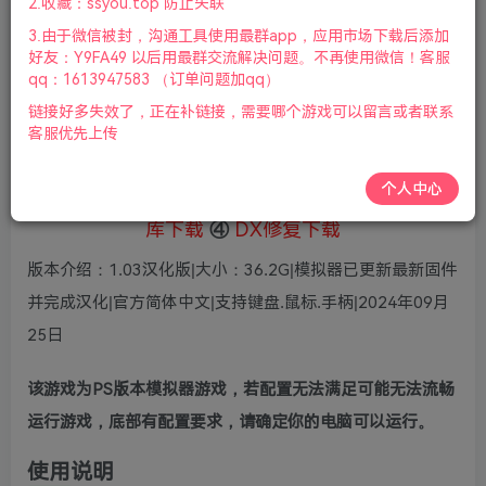
5
2.收藏：ssyou.top 防止失联
36
鲜花
鲜花
3.由于微信被封，沟通工具使用最群app，应用市场下载后添加
免费
赞助会员
好友：Y9FA49 以后用最群交流解决问题。不再使用微信！客服
qq：1613947583 （订单问题加qq）
登录购买
链接好多失效了，正在补链接，需要哪个游戏可以留言或者联系
微信支付加yem695
充值到账号，用余额支付
客服优先上传
支付成功后请刷新网页
个人中心
①
下载安装教程
②
下载安装视频教程
③
游戏运行
库下载
④
DX修复下载
版本介绍：1.03汉化版|大小：36.2G|模拟器已更新最新固件
并完成汉化|官方简体中文|支持键盘.鼠标.手柄|2024年09月
25日
该游戏为PS版本模拟器游戏，若配置无法满足可能无法流畅
运行游戏，底部有配置要求，请确定你的电脑可以运行。
使用说明