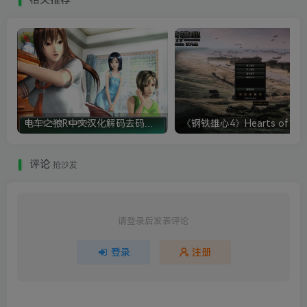
电车之狼R中文汉化解码去码硬盘完整破解版+MOD特典+全CG存档+攻略|修复卡顿
评论
抢沙发
请登录后发表评论
登录
注册