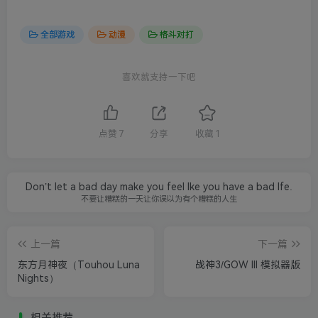
全部游戏
动漫
格斗对打
喜欢就支持一下吧
点赞
7
分享
收藏
1
Don’t let a bad day make you feel lke you have a bad lfe.
不要让糟糕的一天让你误以为有个糟糕的人生
上一篇
下一篇
东方月神夜（Touhou Luna
战神3/GOW III 模拟器版
Nights）
相关推荐