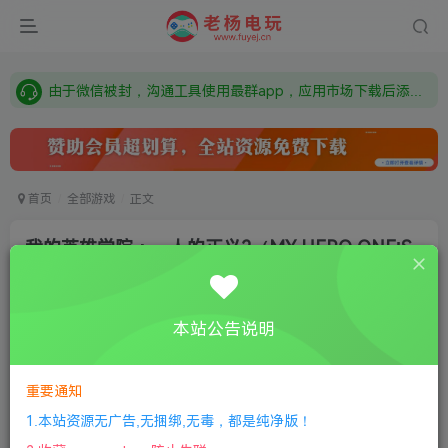
需要什么游戏请联系客服，若链接失效请联系客服，百度网盘边上的激活码也是解压密码
本站资源来自网络搜集，如有侵权，请联系删除：fuyej@qq.com 附上证书和内容链接
由于微信被封，沟通工具使用最群app，应用市场下载后添加好友：Y9FA49 以后用最群交流解决问题。不再使用微信！
需要什么游戏请联系客服，若链接失效请联系客服，百度网盘边上的激活码也是解压密码
首页
全部游戏
正文
我的英雄学院：一人的正义2（MY HERO ONE’S
JUSTICE 2）
老杨电玩
关注
私信
本站公告说明
8个月前更新
0
210
7
①
下载安装教程
②
下载安装视频教程
③
游戏运行
重要通知
库下载
④
DX修复下载
1.本站资源无广告,无捆绑,无毒，都是纯净版！