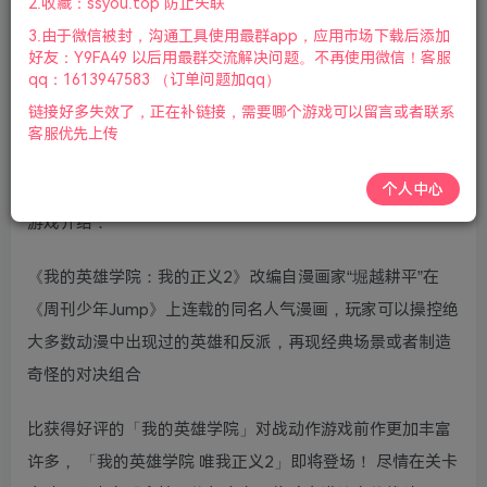
2.收藏：ssyou.top 防止失联
版本介绍：v20210604豪华版|容量12GB|集成升级档DLCs|
3.由于微信被封，沟通工具使用最群app，应用市场下载后添加
官方繁体中文|支持键盘.鼠标.手柄|赠多项修改器|赠我的英雄
好友：Y9FA49 以后用最群交流解决问题。不再使用微信！客服
学院一人的正义1代v20181114_含修改器存档|2021年11月
qq：1613947583 （订单问题加qq）
30号更新
链接好多失效了，正在补链接，需要哪个游戏可以留言或者联系
客服优先上传
游戏视频预览：
点击查看
个人中心
游戏介绍：
《我的英雄学院：我的正义2》改编自漫画家“堀越耕平”在
《周刊少年Jump》上连载的同名人气漫画，玩家可以操控绝
大多数动漫中出现过的英雄和反派，再现经典场景或者制造
奇怪的对决组合
比获得好评的「我的英雄学院」对战动作游戏前作更加丰富
许多， 「我的英雄学院 唯我正义2」即将登场！ 尽情在关卡