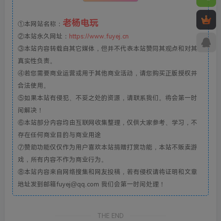
老杨电玩
①本网站名称：
②本站永久网址：
https://www.fuyej.cn
③本站内容转载自其它媒体，但并不代表本站赞同其观点和对其
真实性负责。
④若您需要商业运营或用于其他商业活动，请您购买正版授权并
合法使用。
⑤如果本站有侵犯、不妥之处的资源，请联系我们。将会第一时
间解决！
⑥本站部分内容均由互联网收集整理，仅供大家参考、学习，不
存在任何商业目的与商业用途
⑦赞助功能仅仅作为用户喜欢本站捐赠打赏功能，本站不贩卖游
戏，所有内容不作为商业行为。
⑧本站内容来自网络搜集和网友投稿，若有侵权请将证明和文章
地址发到邮箱fuyej@qq.com 我们会第一时间处理！
THE END