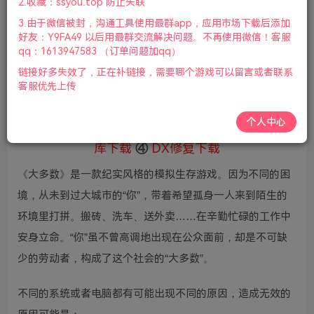
20
2.收藏：ssyou.top 防止失联
积分
3.由于微信被封，沟通工具使用最群app，应用市场下载后添加
免费
赞助会员
好友：Y9FA49 以后用最群交流解决问题。不再使用微信！客服
qq：1613947583 （订单问题加qq）
登录购买
链接好多失效了，正在补链接，需要哪个游戏可以留言或者联系
微信支付加yem695
充值到账号，用余额支付
客服优先上传
支付成功后请刷新网页
个人中心
①
下载安装教程
②
下载安装视频教程
③
游戏运行
库下载
④
DX修复下载
《大多数》是一款纪实风格的模拟生存游戏。因为不同的困
境，从未到过大城市的“你”，带着希望孤身一人来到陌生的
环境里打拼。搬砖、洗车、送外卖……在辛勤忙碌的工作中
安身立命。“你”虽不曾高调地出现在公众面前，却是不可缺
少的劳动者，构成了这个社会的“大多数”。
不同的系统或者电脑都有可能出现不同的原因，造成无效的