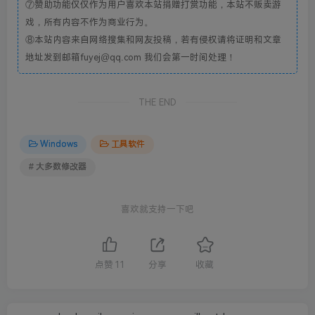
⑦赞助功能仅仅作为用户喜欢本站捐赠打赏功能，本站不贩卖游
戏，所有内容不作为商业行为。
⑧本站内容来自网络搜集和网友投稿，若有侵权请将证明和文章
地址发到邮箱fuyej@qq.com 我们会第一时间处理！
THE END
Windows
工具软件
# 大多数修改器
喜欢就支持一下吧
点赞
11
分享
收藏