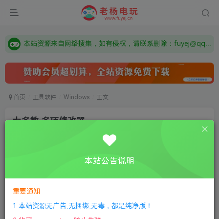
由于微信被封，沟通工具使用最群app，应用市场下载后添加好友：Y9FA49 以后用最群交流解决问题。不再使用微信！
需要什么游戏请联系客服，若链接失效请联系客服，百度网盘边上的激活码也是解压密码
本站资源来自网络搜集，如有侵权，请联系删除：fuyej@qq.com 附上证书和内容链接
由于微信被封，沟通工具使用最群app，应用市场下载后添加好友：Y9FA49 以后用最群交流解决问题。不再使用微信！
需要什么游戏请联系客服，若链接失效请联系客服，百度网盘边上的激活码也是解压密码
首页
工具软件
Windows
正文
大多数 多项修改器
老杨电玩
关注
私信
3年前更新
本站公告说明
0
202
11
付费资源
重要通知
大多数 多项修改器
此内容为付费资源，请付费后查看
1.本站资源无广告,无捆绑,无毒，都是纯净版！