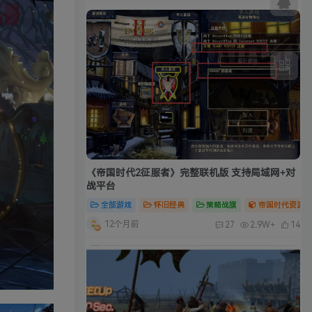
《帝国时代2征服者》完整联机版 支持局域网+对
战平台
全部游戏
怀旧经典
策略战旗
帝国时代资源合
12个月前
27
2.9W+
14