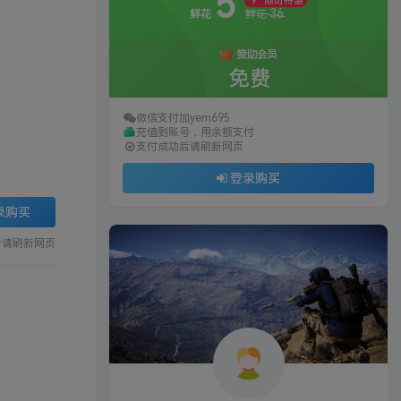
5
限时特惠
36
鲜花
鲜花
赞助会员
免费
微信支付加yem695
充值到账号，用余额支付
支付成功后请刷新网页
登录购买
录购买
后请刷新网页