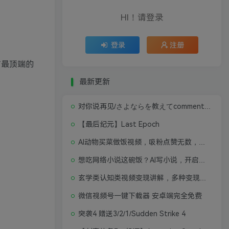
HI！请登录
！
登录
注册
，与最顶端的
最新更新
对你说再见/さよならを教えてcomment te dire adieu 修复版无闪退中文硬盘版
！
【最后纪元】Last Epoch
AI动物买菜做饭视频，吸粉点赞无数，喂饭级操作教程
想吃网络小说这碗饭？AI写小说，开启写作新思路，轻松入行
玄学类认知类视频变现讲解，多种变现思路
微信视频号一键下载器 安卓端完全免费
突袭4 赠送3/2/1/Sudden Strike 4