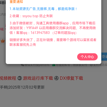
重要通知
罪恶装备：斗争/奋斗/GUILTY GEAR:STRIVE
1.本站资源无广告,无捆绑,无毒，都是纯净版！
此内容为付费资源，请付费后查看
2.收藏：ssyou.top 防止失联
5
3.由于微信被封，沟通工具使用最群app，应用市场下载后
限时特惠
添加好友：Y9FA49 以后用最群交流解决问题。不再使用微
36
鲜花
鲜花
信！客服qq：1613947583 （订单问题加qq）
链接好多失效了，正在补链接，需要哪个游戏可以留言或者
免费
赞助会员
联系客服优先上传
登
个人中心
微信支付加yem695
充值到账号，用余额支付
支付成功
视频教程
③
游戏运行库下载
④
DX修复下载
手柄|2025年12月02号更新