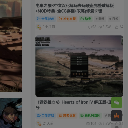
电车之狼R中文汉化解码去码硬盘完整破解版
+MOD特典+全CG存档+攻略|修复卡顿
全部游戏
其他类型
动漫
# 动漫
# 日系
1个月前
56
3.8W+
24
《钢铁雄心4》Hearts of Iron IV 解压版+正版账
号
全部游戏
策略战旗
联机局域网
# 策略
# 单
21天前
106
3.5W+
34