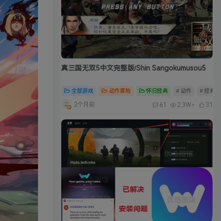
真三国无双5中文完整版/Shin Sangokumusou5
全部游戏
动作冒险
怀旧经典
# 动作
# 经典
2个月前
61
2.3W+
31