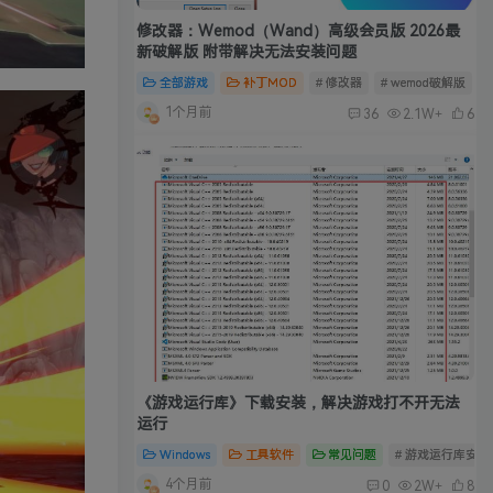
修改器：Wemod（Wand）高级会员版 2026最
新破解版 附带解决无法安装问题
全部游戏
补丁MOD
# 修改器
# wemod破解版
#
1个月前
36
2.1W+
6
《游戏运行库》下载安装，解决游戏打不开无法
运行
Windows
工具软件
常见问题
# 游戏运行库安装
4个月前
0
2W+
8