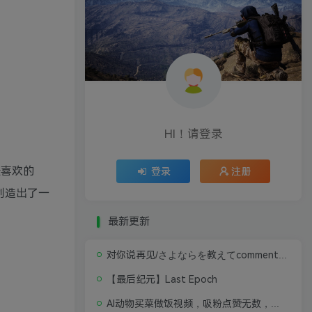
HI！请登录
最喜欢的
登录
注册
创造出了一
最新更新
对你说再见/さよならを教えてcomment te dire adieu 修复版无闪退中文硬盘版
【最后纪元】Last Epoch
AI动物买菜做饭视频，吸粉点赞无数，喂饭级操作教程