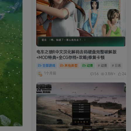
电车之狼R中文汉化解码去码硬盘完整破解版
+MOD特典+全CG存档+攻略|修复卡顿
全部游戏
其他类型
动漫
# 动漫
# 日系
1个月前
56
3.8W+
24