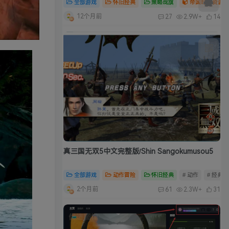
全部游戏
怀旧经典
策略战旗
帝国时代资源合
12个月前
27
2.9W+
14
真三国无双5中文完整版/Shin Sangokumusou5
全部游戏
动作冒险
怀旧经典
# 动作
# 经典
2个月前
61
2.3W+
31