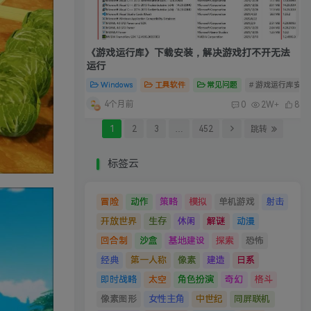
《游戏运行库》下载安装，解决游戏打不开无法
运行
Windows
工具软件
常见问题
# 游戏运行库安装
4个月前
0
2W+
8
1
2
3
…
452
跳转
标签云
冒险
动作
策略
模拟
单机游戏
射击
开放世界
生存
休闲
解谜
动漫
回合制
沙盒
基地建设
探索
恐怖
经典
第一人称
像素
建造
日系
即时战略
太空
角色扮演
奇幻
格斗
像素图形
女性主角
中世纪
同屏联机