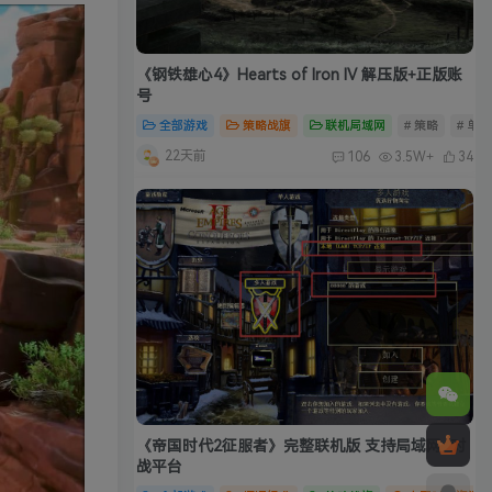
《钢铁雄心4》Hearts of Iron IV 解压版+正版账
号
全部游戏
策略战旗
联机局域网
# 策略
# 单
22天前
106
3.5W+
34
《帝国时代2征服者》完整联机版 支持局域网+对
战平台