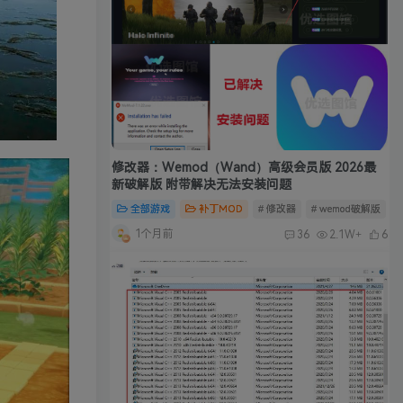
修改器：Wemod（Wand）高级会员版 2026最
新破解版 附带解决无法安装问题
全部游戏
补丁MOD
# 修改器
# wemod破解版
#
1个月前
36
2.1W+
6