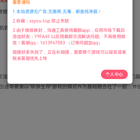
重要通知
|支持键盘.鼠标.手柄|赠多项修改器|2024年12月24号更新
1.本站资源无广告,无捆绑,无毒，都是纯净版！
2.收藏：ssyou.top 防止失联
软件，用ip进游戏。
3.由于微信被封，沟通工具使用最群app，应用市场下载后
添加好友：Y9FA49 以后用最群交流解决问题。不再使用微
信！客服qq：1613947583 （订单问题加qq）
链接好多失效了，正在补链接，需要哪个游戏可以留言或者
联系客服优先上传
个人中心
们融合（缝合，括号内删除）起来做出的全新的游戏。 将我们
创造等要素以”砍杀生存”游戏的模式作为基础融合在了一起，并