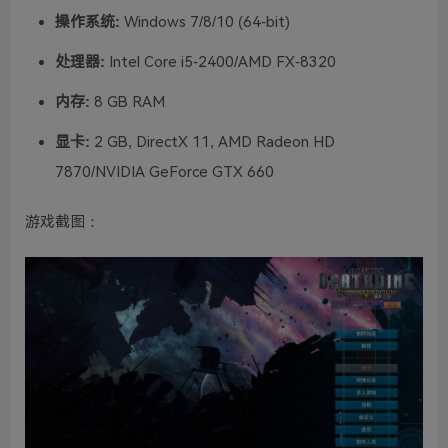
操作系统:
Windows 7/8/10 (64-bit)
处理器:
Intel Core i5-2400/AMD FX-8320
内存:
8 GB RAM
显卡:
2 GB, DirectX 11, AMD Radeon HD
7870/NVIDIA GeForce GTX 660
游戏截图：