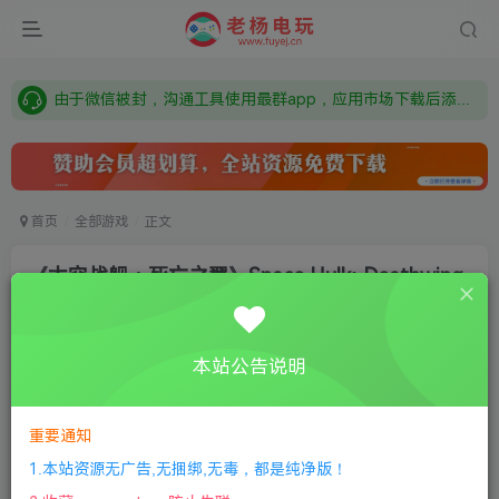
需要什么游戏请联系客服，若链接失效请联系客服，百度网盘边上的激活码也是解压密码
本站资源来自网络搜集，如有侵权，请联系删除：fuyej@qq.com 附上证书和内容链接
由于微信被封，沟通工具使用最群app，应用市场下载后添加好友：Y9FA49 以后用最群交流解决问题。不再使用微信！
需要什么游戏请联系客服，若链接失效请联系客服，百度网盘边上的激活码也是解压密码
首页
全部游戏
正文
《太空战舰：死亡之翼》Space Hulk: Deathwing
老杨电玩
关注
私信
8个月前更新
本站公告说明
0
265
12
①
下载安装教程
②
下载安装视频教程
③
游戏运行
库下载
④
DX修复下载
重要通知
1.本站资源无广告,无捆绑,无毒，都是纯净版！
版本介绍：v2.44增强终极版|容量30GB|官方简体中文|支持