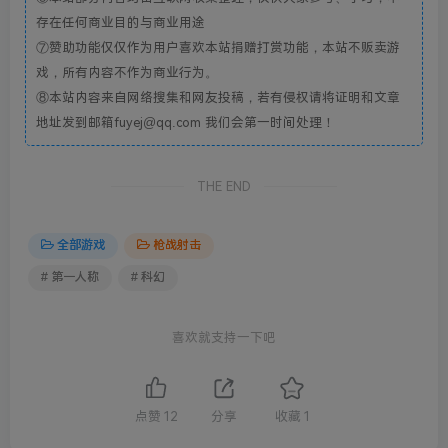
存在任何商业目的与商业用途
⑦赞助功能仅仅作为用户喜欢本站捐赠打赏功能，本站不贩卖游
戏，所有内容不作为商业行为。
⑧本站内容来自网络搜集和网友投稿，若有侵权请将证明和文章
地址发到邮箱fuyej@qq.com 我们会第一时间处理！
THE END
全部游戏
枪战射击
# 第一人称
# 科幻
喜欢就支持一下吧
点赞
12
分享
收藏
1