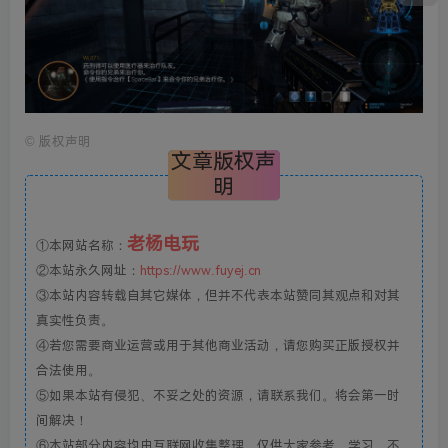
©
版权声明
文章版权声
明
老杨电玩
①本网站名称：
②本站永久网址：
https://www.fuyej.cn
③本站内容转载自其它媒体，但并不代表本站赞同其观点和对其
真实性负责。
④若您需要商业运营或用于其他商业活动，请您购买正版授权并
合法使用。
⑤如果本站有侵犯、不妥之处的资源，请联系我们。将会第一时
间解决！
⑥本站部分内容均由互联网收集整理，仅供大家参考、学习，不