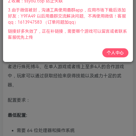
2.收藏：ssyou.top 防止失联
键盘.鼠标.手柄|2022年03月11号更新
3.由于微信被封，沟通工具使用最群app，应用市场下载后添加
好友：Y9FA49 以后用最群交流解决问题。不再使用微信！客服
游戏视频预览：
点击查看
qq：1613947583 （订单问题加qq）
链接好多失效了，正在补链接，需要哪个游戏可以留言或者联系
游戏介绍：
客服优先上传
《太空弃舰：死亡之翼威力加强版》是《战锤40K》宇宙中
个人中心
FPS游戏的终极版。 作为一名星际战士，玩家将与基因窃取
者进行殊死搏斗。在单人游戏或者线上至多4人的合作游戏
中，玩家可以通过获取经验来获得技能以及威力十足的武
器。
配置要求：
最低配置:
需要 64 位处理器和操作系统