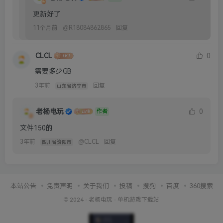
更新好了
11个月前
@
R18084862865
回复
CLCL
0
需要多少GB
3年前
回复
山东省济宁市
老杨电玩
0
作者
文件150的
3年前
@
CLCL
回复
四川省资阳市
本站公告
免责声明
关于我们
投稿
搜狗
百度
360搜索
© 2024 ·
老杨电玩
·
单机游戏下载站