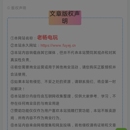
©
版权声明
文章版权声
明
老杨电玩
①本网站名称：
②本站永久网址：
https://www.fuyej.cn
③本站内容转载自其它媒体，但并不代表本站赞同其观点和对其
真实性负责。
④若您需要商业运营或用于其他商业活动，请您购买正版授权并
合法使用。
⑤如果本站有侵犯、不妥之处的资源，请联系我们。将会第一时
间解决！
⑥本站部分内容均由互联网收集整理，仅供大家参考、学习，不
存在任何商业目的与商业用途
⑦赞助功能仅仅作为用户喜欢本站捐赠打赏功能，本站不贩卖游
戏，所有内容不作为商业行为。
⑧本站内容来自网络搜集和网友投稿，若有侵权请将证明和文章