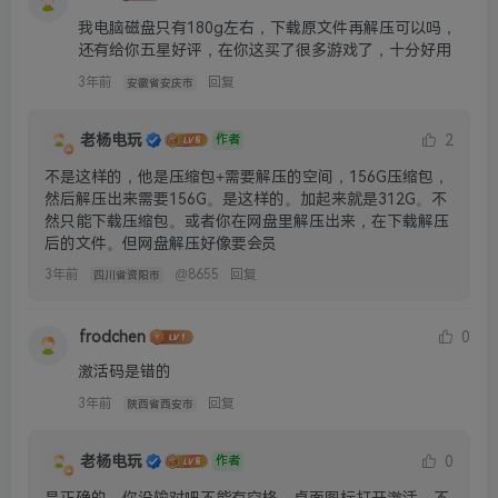
我电脑磁盘只有180g左右，下载原文件再解压可以吗，
还有给你五星好评，在你这买了很多游戏了，十分好用
3年前
回复
安徽省安庆市
老杨电玩
2
作者
不是这样的，他是压缩包+需要解压的空间，156G压缩包，
然后解压出来需要156G。是这样的。加起来就是312G。不
然只能下载压缩包。或者你在网盘里解压出来，在下载解压
后的文件。但网盘解压好像要会员
3年前
@
8655
回复
四川省资阳市
frodchen
0
激活码是错的
3年前
回复
陕西省西安市
老杨电玩
0
作者
是正确的，你没输对吧不能有空格。桌面图标打开激活。不