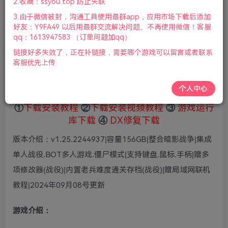
2.收藏：ssyou.top 防止失联
5
限时特惠
3.由于微信被封，沟通工具使用最群app，应用市场下载后添加
36
鲜花
鲜花
好友：Y9FA49 以后用最群交流解决问题。不再使用微信！客服
免费
赞助会员
qq：1613947583 （订单问题加qq）
链接好多失效了，正在补链接，需要哪个游戏可以留言或者联系
登录购买
客服优先上传
微信支付加yem695
充值到账号，用余额支付
支付成功后请刷新网页
个人中心
①
下载安装教程
②
下载安装视频教程
③
游戏运行
库下载
④
DX修复下载
版本介绍：v1.25.2244937|容量156GB|整合暗影战争|集成
单人战役.BOT多人游戏.僵尸模式|支持键盘.鼠标.手柄|赠多
项修改器(战役)|内置老兵难度通关存档(战役)|赠局域网联机
教程|2024年09月08号更新
游戏介绍：