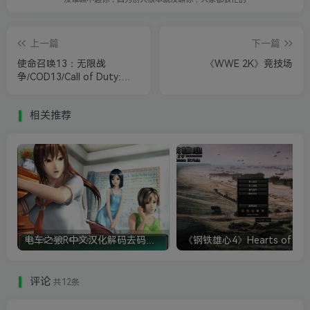
上一篇
下一篇
使命召唤13：无限战
《WWE 2K》竞技场
争/COD13/Call of Duty:
Infinite Warfare
相关推荐
电车之狼R中文汉化解码去码硬盘完整破解版+MOD特典+全CG存档+攻略|修复卡顿
评论
共12条