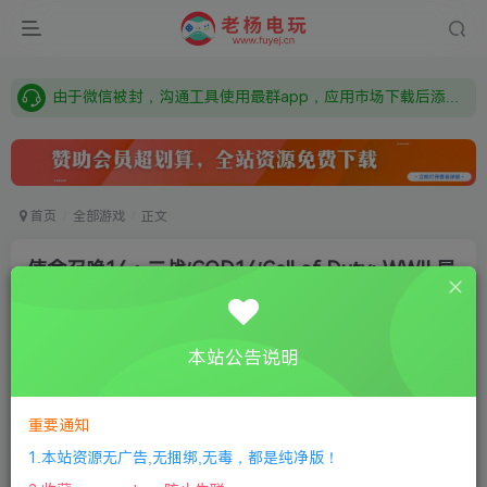
需要什么游戏请联系客服，若链接失效请联系客服，百度网盘边上的激活码也是解压密码
本站资源来自网络搜集，如有侵权，请联系删除：fuyej@qq.com 附上证书和内容链接
由于微信被封，沟通工具使用最群app，应用市场下载后添加好友：Y9FA49 以后用最群交流解决问题。不再使用微信！
需要什么游戏请联系客服，若链接失效请联系客服，百度网盘边上的激活码也是解压密码
首页
全部游戏
正文
使命召唤14：二战/COD14/Call of Duty: WWII 局
域网联机
老杨电玩
关注
私信
本站公告说明
6个月前更新
12
4065
18
付费资源
重要通知
使命召唤14：二战/COD14/Call of Duty: WWII 局域网联机
1.本站资源无广告,无捆绑,无毒，都是纯净版！
此内容为付费资源，请付费后查看