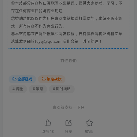
⑥本站部分内容均由互联网收集整理，仅供大家参考、学习，不
存在任何商业目的与商业用途
⑦赞助功能仅仅作为用户喜欢本站捐赠打赏功能，本站不贩卖游
戏，所有内容不作为商业行为。
⑧本站内容来自网络搜集和网友投稿，若有侵权请将证明和文章
地址发到邮箱fuyej@qq.com 我们会第一时间处理！
THE END
全部游戏
策略战旗
# 冒险
# 策略
# 即时战略
喜欢就支持一下吧
点赞
10
分享
收藏