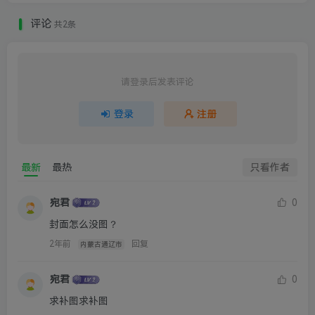
评论
共2条
请登录后发表评论
登录
注册
最新
最热
只看作者
宛君
0
封面怎么没图？
2年前
回复
内蒙古通辽市
宛君
0
求补图求补图