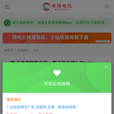
需要什么游戏请联系客服，若链接失效请联系客服，百度网盘边上的激活码也是解压密码
本站资源来自网络搜集，如有侵权，请联系删除：fuyej@qq.com 附上证书和内容链接
由于微信被封，沟通工具使用最群app，应用市场下载后添加好友：Y9FA49 以后用最群交流解决问题。不再使用微信！
需要什么游戏请联系客服，若链接失效请联系客服，百度网盘边上的激活码也是解压密码
首页
全部游戏
正文
《影子战术将军之刃：爱子的选择》Shadow
Tactics: Blades of the Shogun
老杨电玩
关注
私信
本站公告说明
8个月前更新
2
222
10
①
下载安装教程
②
下载安装视频教程
③
游戏运行
重要通知
库下载
④
DX修复下载
1.本站资源无广告,无捆绑,无毒，都是纯净版！