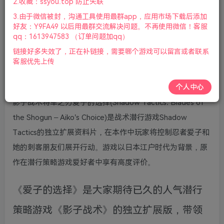
2.收藏：ssyou.top 防止失联
版本介绍：v3.2.25|容量12GB|官方简体中文
3.由于微信被封，沟通工具使用最群app，应用市场下载后添加
版|+[爱子的选择]DLC|赠多项修改器|赠解锁
好友：Y9FA49 以后用最群交流解决问题。不再使用微信！客服
qq：1613947583 （订单问题加qq）
通关存档|2023年09月19号更新
链接好多失效了，正在补链接，需要哪个游戏可以留言或者联系
客服优先上传
游戏介绍：
个人中心
影子战术将军之刃爱子的选择(Shadow Tactics: Blades of
the Shogun – Aiko’s Choice)是战术潜行游戏Shadow
Tactics的独立扩展资料片，在本作中玩家将控制忍者爱子和
她的刺客朋友们展开行动。游戏以日本江户时代为背景，原
作在潜行策略游戏爱好者中享有高度评价。
《爱子的选择》是大家期待已久的人气潜行
策略游戏《影子战术》的独立扩展版，带领