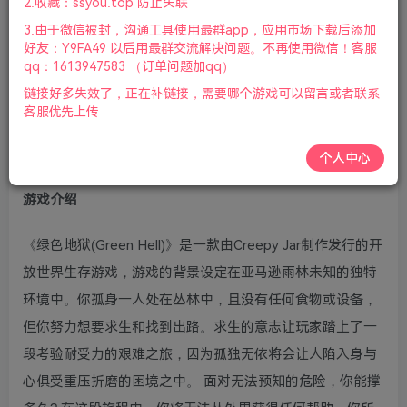
2.收藏：ssyou.top 防止失联
08月15号更新
3.由于微信被封，沟通工具使用最群app，应用市场下载后添加
好友：Y9FA49 以后用最群交流解决问题。不再使用微信！客服
游戏视频预览：
点击查看
qq：1613947583 （订单问题加qq）
链接好多失效了，正在补链接，需要哪个游戏可以留言或者联系
中文设置：
客服优先上传
https://jingyan.baidu.com/article/e9fb46e13fe7b37521f7
6615.html
个人中心
游戏介绍
《绿色地狱(Green Hell)》是一款由Creepy Jar制作发行的开
放世界生存游戏，游戏的背景设定在亚马逊雨林未知的独特
环境中。你孤身一人处在丛林中，且没有任何食物或设备，
但你努力想要求生和找到出路。求生的意志让玩家踏上了一
段考验耐受力的艰难之旅，因为孤独无依将会让人陷入身与
心俱受重压折磨的困境之中。 面对无法预知的危险，你能撑