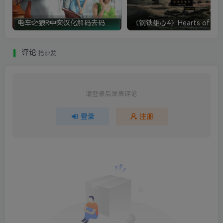
电车之狼R中文汉化解码去码硬盘完整破解版+MOD特典+全CG存档+攻略|修复卡顿
评论
抢沙发
请登录后发表评论
登录
注册