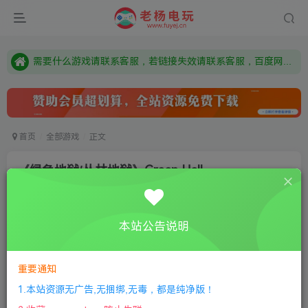
本站资源来自网络搜集，如有侵权，请联系删除：fuyej@qq.com 附上证书和内容链接
由于微信被封，沟通工具使用最群app，应用市场下载后添加好友：Y9FA49 以后用最群交流解决问题。不再使用微信！
需要什么游戏请联系客服，若链接失效请联系客服，百度网盘边上的激活码也是解压密码
首页
全部游戏
正文
《绿色地狱/丛林地狱》Green Hell
唐兜嗯了
关注
私信
8个月前更新
本站公告说明
0
695
8
①
下载安装教程
②
下载安装视频教程
③
游戏运行
库下载
④
DX修复下载
重要通知
1.本站资源无广告,无捆绑,无毒，都是纯净版！
版本介绍：v2.9.3|容量10GB|官方简体中文|+修改器|2025年