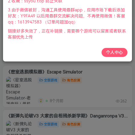
2.收藏：ssyou.top 防止失联
3.由于微信被封，沟通工具使用最群app，应用市场下载后添加
3个月前
287
好友：Y9FA49 以后用最群交流解决问题。不再使用微信！客服
qq：1613947583 （订单问题加qq）
达芬奇密室2/达芬奇之家2/达芬奇的房子2/The House of Da Vinci 2
链接好多失效了，正在补链接，需要哪个游戏可以留言或者联系
全部游戏
角色扮演
客服优先上传
个人中心
4个月前
179
《密室逃脱模拟器》Escape Simulator
全部游戏
角色扮演
8个月前
262
《新弹丸论破V3 大家的自相残杀新学期》Danganronpa V3: Killing Harmony
全部游戏
角色扮演