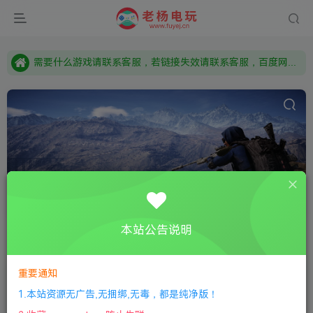
本站资源来自网络搜集，如有侵权，请联系删除：fuyej@qq.com 附上证书和内容链接
由于微信被封，沟通工具使用最群app，应用市场下载后添加好友：Y9FA49 以后用最群交流解决问题。不再使用微信！
需要什么游戏请联系客服，若链接失效请联系客服，百度网盘边上的激活码也是解压密码
悬疑
共15篇
本站公告说明
排序
更新
浏览
点赞
评论
随机
重要通知
【大逆转裁判：编年史】The Great Ace Attorney Chronicles
1.本站资源无广告,无捆绑,无毒，都是纯净版！
全部游戏
策略战旗