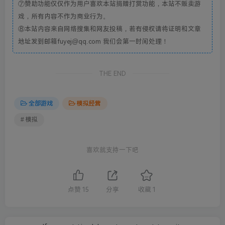
⑦赞助功能仅仅作为用户喜欢本站捐赠打赏功能，本站不贩卖游
戏，所有内容不作为商业行为。
⑧本站内容来自网络搜集和网友投稿，若有侵权请将证明和文章
地址发到邮箱fuyej@qq.com 我们会第一时间处理！
THE END
全部游戏
模拟经营
# 模拟
喜欢就支持一下吧
点赞
15
分享
收藏
1