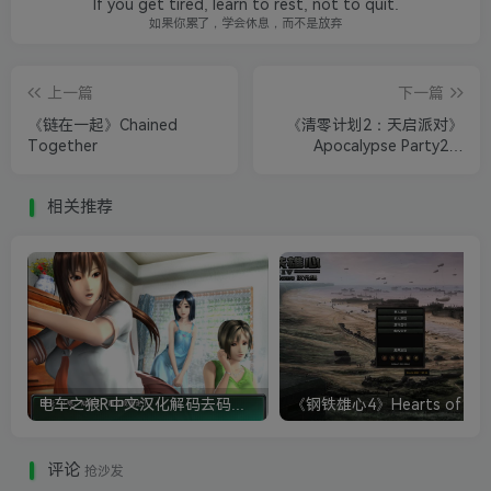
If you get tired, learn to rest, not to quit.
如果你累了，学会休息，而不是放弃
上一篇
下一篇
《链在一起》Chained
《清零计划2：天启派对》
Together
Apocalypse Party2：
Apocalypse Party
相关推荐
电车之狼R中文汉化解码去码硬盘完整破解版+MOD特典+全CG存档+攻略|修复卡顿
评论
抢沙发