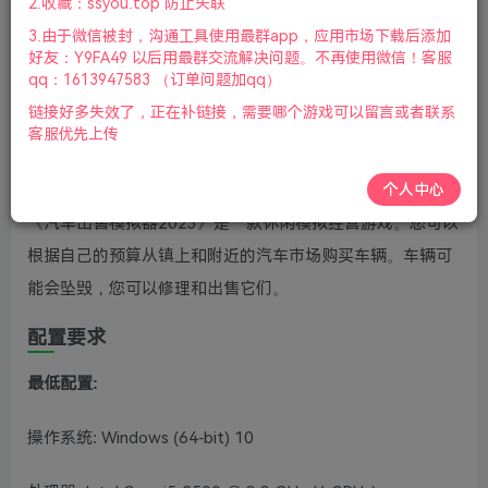
2.收藏：ssyou.top 防止失联
版本：v1.0|容量7GB|官方简体中文|2024年11月03号更新
3.由于微信被封，沟通工具使用最群app，应用市场下载后添加
好友：Y9FA49 以后用最群交流解决问题。不再使用微信！客服
激活码 145256
qq：1613947583 （订单问题加qq）
链接好多失效了，正在补链接，需要哪个游戏可以留言或者联系
度盘
https://pan.baidu.com/s/1s2j4_Vjqg1_0ye9IK-3V0g
客服优先上传
天翼云
https://cloud.189.cn/t/BRV7fqAbqmqe
个人中心
《汽车出售模拟器2023》是一款休闲模拟经营游戏。您可以
根据自己的预算从镇上和附近的汽车市场购买车辆。车辆可
能会坠毁，您可以修理和出售它们。
配置要求
最低配置:
操作系统: Windows (64-bit) 10