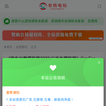
本站资源来自网络搜集，如有侵权，请联系删除：fuyej@qq.com 附上证书和内容链接
由于微信被封，沟通工具使用最群app，应用市场下载后添加好友：Y9FA49 以后用最群交流解决问题。不再使用微信！
需要什么游戏请联系客服，若链接失效请联系客服，百度网盘边上的激活码也是解压密码
首页
全部游戏
正文
《汽车出售模拟器2023/二手车模拟器》Car For
Sale Simulator 2023
老杨电玩
关注
私信
本站公告说明
8个月前更新
0
299
15
①
下载安装教程
②
下载安装视频教程
③
游戏运行
重要通知
库下载
④
DX修复下载
1.本站资源无广告,无捆绑,无毒，都是纯净版！