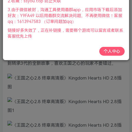
2.收藏：ssyou.top 防止失联
版本：v1.0.0|容量35GB|官方原版英文|支持键盘.鼠标.手
3.由于微信被封，沟通工具使用最群app，应用市场下载后添加
柄|2024年06月16号更新
好友：Y9FA49 以后用最群交流解决问题。不再使用微信！客服
qq：1613947583 （订单问题加qq）
游戏介绍
链接好多失效了，正在补链接，需要哪个游戏可以留言或者联系
客服优先上传
王国之心HD2.8合集是Square Enix制作发行的日系角色扮演
游戏王国之心系列作品，合集包含了连接到王国之心3的三
个人中心
部作品。从系列起源的动画电影，到梦降深处的高清重制，
到转承3代的全新故事，喜欢王国之心的玩家不要错过。