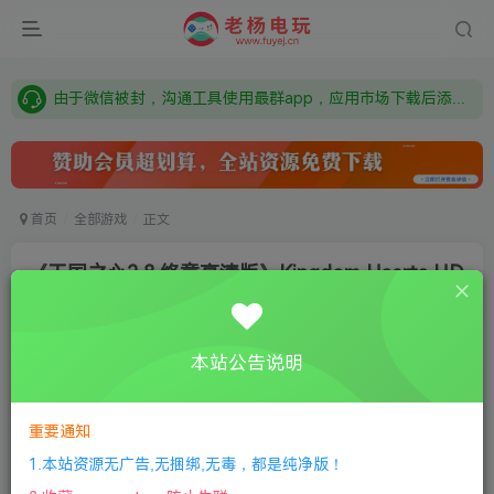
需要什么游戏请联系客服，若链接失效请联系客服，百度网盘边上的激活码也是解压密码
本站资源来自网络搜集，如有侵权，请联系删除：fuyej@qq.com 附上证书和内容链接
由于微信被封，沟通工具使用最群app，应用市场下载后添加好友：Y9FA49 以后用最群交流解决问题。不再使用微信！
需要什么游戏请联系客服，若链接失效请联系客服，百度网盘边上的激活码也是解压密码
首页
全部游戏
正文
《王国之心2.8 终章高清版》Kingdom Hearts HD
2.8
老杨电玩
关注
私信
本站公告说明
8个月前更新
0
104
13
①
下载安装教程
②
下载安装视频教程
③
游戏运行
重要通知
库下载
④
DX修复下载
1.本站资源无广告,无捆绑,无毒，都是纯净版！