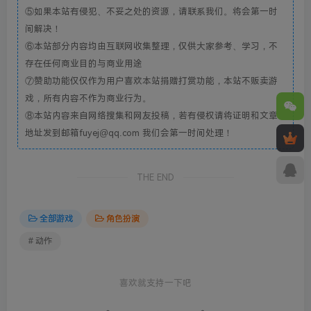
⑤如果本站有侵犯、不妥之处的资源，请联系我们。将会第一时
间解决！
⑥本站部分内容均由互联网收集整理，仅供大家参考、学习，不
存在任何商业目的与商业用途
⑦赞助功能仅仅作为用户喜欢本站捐赠打赏功能，本站不贩卖游
戏，所有内容不作为商业行为。
⑧本站内容来自网络搜集和网友投稿，若有侵权请将证明和文章
地址发到邮箱fuyej@qq.com 我们会第一时间处理！
THE END
全部游戏
角色扮演
# 动作
喜欢就支持一下吧