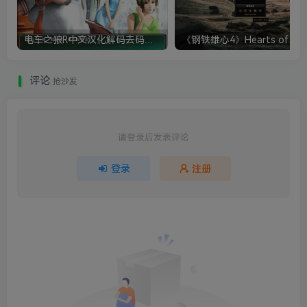
电车之狼R中文汉化解码去码硬盘完整破解版+MOD特典+全CG存档+攻略|修复卡顿
评论
抢沙发
请登录后发表评论
登录
注册