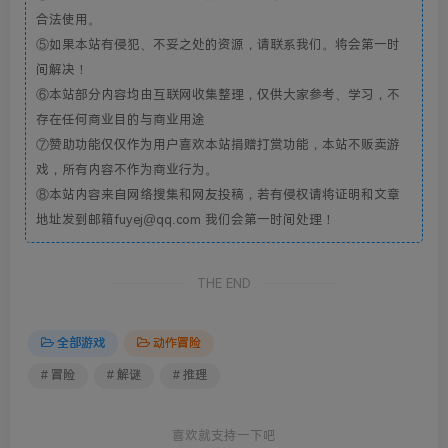
合法使用。
⑤如果本站有侵犯、不妥之处的资源，请联系我们。将会第一时
间解决！
⑥本站部分内容均由互联网收集整理，仅供大家参考、学习，不
存在任何商业目的与商业用途
⑦赞助功能仅仅作为用户喜欢本站捐赠打赏功能，本站不贩卖游
戏，所有内容不作为商业行为。
⑧本站内容来自网络搜集和网友投稿，若有侵权请将证明和文章
地址发到邮箱fuyej@qq.com 我们会第一时间处理！
THE END
全部游戏
动作冒险
# 冒险
# 解谜
# 推理
喜欢就支持一下吧