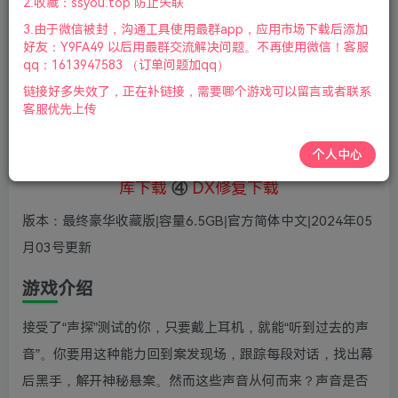
5
2.收藏：ssyou.top 防止失联
36
鲜花
鲜花
3.由于微信被封，沟通工具使用最群app，应用市场下载后添加
免费
赞助会员
好友：Y9FA49 以后用最群交流解决问题。不再使用微信！客服
qq：1613947583 （订单问题加qq）
登录购买
链接好多失效了，正在补链接，需要哪个游戏可以留言或者联系
微信支付加yem695
充值到账号，用余额支付
客服优先上传
支付成功后请刷新网页
个人中心
①
下载安装教程
②
下载安装视频教程
③
游戏运行
库下载
④
DX修复下载
版本：最终豪华收藏版|容量6.5GB|官方简体中文|2024年05
月03号更新
游戏介绍
接受了“声探”测试的你，只要戴上耳机，就能“听到过去的声
音”。你要用这种能力回到案发现场，跟踪每段对话，找出幕
后黑手，解开神秘悬案。然而这些声音从何而来？声音是否