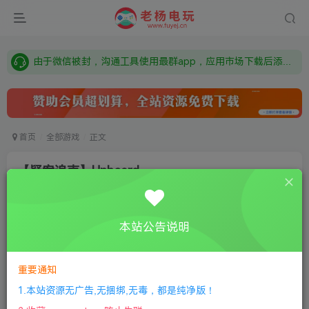
需要什么游戏请联系客服，若链接失效请联系客服，百度网盘边上的激活码也是解压密码
本站资源来自网络搜集，如有侵权，请联系删除：fuyej@qq.com 附上证书和内容链接
由于微信被封，沟通工具使用最群app，应用市场下载后添加好友：Y9FA49 以后用最群交流解决问题。不再使用微信！
需要什么游戏请联系客服，若链接失效请联系客服，百度网盘边上的激活码也是解压密码
首页
全部游戏
正文
【疑案追声】Unheard
老杨电玩
关注
私信
2个月前更新
本站公告说明
0
121
5
付费资源
重要通知
【疑案追声】Unheard
此内容为付费资源，请付费后查看
1.本站资源无广告,无捆绑,无毒，都是纯净版！
限时特惠