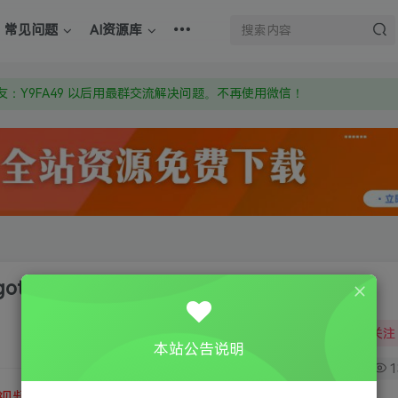
上的激活码也是解压密码
常见问题
AI资源库
om 附上证书和内容链接
：Y9FA49 以后用最群交流解决问题。不再使用微信！
上的激活码也是解压密码
otten Oath）
关注
本站公告说明
0
1
视频教程
③
游戏运行库下载
④
DX修复下载