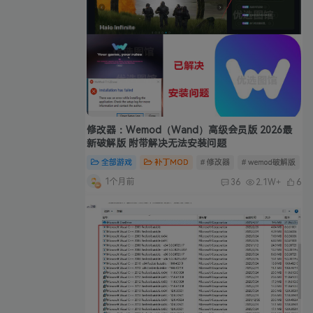
修改器：Wemod（Wand）高级会员版 2026最
新破解版 附带解决无法安装问题
全部游戏
补丁MOD
# 修改器
# wemod破解版
#
1个月前
36
2.1W+
6