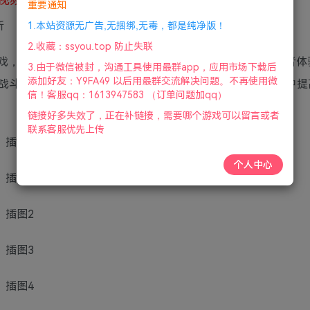
重要通知
新
1.本站资源无广告,无捆绑,无毒，都是纯净版！
2.收藏：ssyou.top 防止失联
游戏，玩家将以第三人称视角化身为瑟莱德十二神选中的觉醒者体
3.由于微信被封，沟通工具使用最群app，应用市场下载后
添加好友：Y9FA49 以后用最群交流解决问题。不再使用微
战斗的主动权都握在玩家手上，在不断的战斗与死亡的过程中提
信！客服qq：1613947583 （订单问题加qq）
链接好多失效了，正在补链接，需要哪个游戏可以留言或者
联系客服优先上传
个人中心