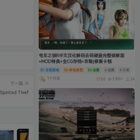
电车之狼R中文汉化解码去码硬盘完整破解版
+MOD特典+全CG存档+攻略|修复卡顿
全部游戏
其他类型
动漫
# 动漫
# 日系
1个月前
56
3.8W+
24
下一篇
rited Thief