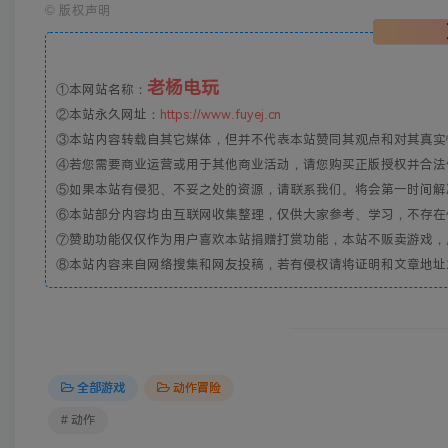
©
版权声明
老杨电玩
①本网站名称：
②本站永久网址：
https://www.fuyej.cn
③本站内容转载自其它媒体，但并不代表本站赞同其观点和对其真实
④若您需要商业运营或用于其他商业活动，请您购买正版授权并合法
⑤如果本站有侵犯、不妥之处的资源，请联系我们。将会第一时间解
⑥本站部分内容均由互联网收集整理，仅供大家参考、学习，不存在
⑦赞助功能仅仅作为用户喜欢本站捐赠打赏功能，本站不贩卖游戏，
⑧本站内容来自网络搜集和网友投稿，若有侵权请将证明和文章地址发到邮
全部游戏
动作冒险
# 动作