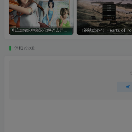
电车之狼R中文汉化解码去码硬盘完整破解版+MOD特典+全CG存档+攻略|修复卡顿
评论
抢沙发