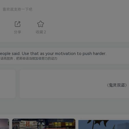
喜欢就支持一下吧
1
分享
收藏
2
eople said. Use that as your motivation to push harder.
的话而放弃，把那些话当做加倍努力的动力
《鬼灵双盗》Spi