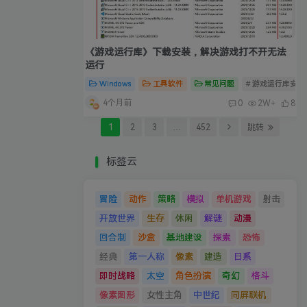
《游戏运行库》下载安装，解决游戏打不开无法
运行
Windows
工具软件
常见问题
# 游戏运行库安装
4个月前
0
2W+
8
1
2
3
…
452
跳转
标签云
冒险
动作
策略
模拟
单机游戏
射击
开放世界
生存
休闲
解谜
动漫
回合制
沙盒
基地建设
探索
恐怖
经典
第一人称
像素
建造
日系
即时战略
太空
角色扮演
奇幻
格斗
像素图形
女性主角
中世纪
同屏联机