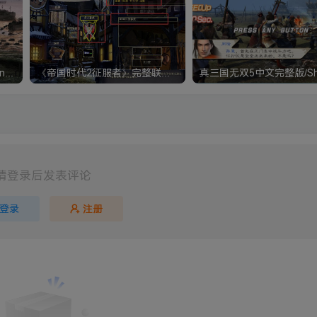
《钢铁雄心4》Hearts of Iron IV 解压版+正版账号
《帝国时代2征服者》完整联机版 支持局域网+对战平台
请登录后发表评论
登录
注册