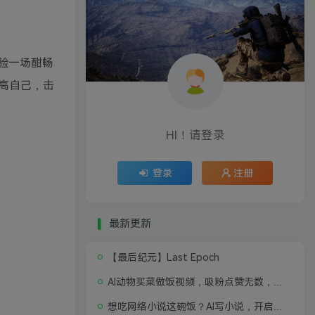
验一场酣畅
高自己，击
HI！请登录
登录
注册
最新更新
【最后纪元】Last Epoch
AI动物买菜做饭视频，吸粉点赞无数，喂饭级操作教程
想吃网络小说这碗饭？AI写小说，开启写作新思路，轻松入行