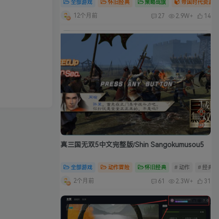
全部游戏
怀旧经典
策略战旗
帝国时代资源合
12个月前
27
2.9W+
14
真三国无双5中文完整版/Shin Sangokumusou5
全部游戏
动作冒险
怀旧经典
# 动作
# 经典
2个月前
61
2.3W+
31