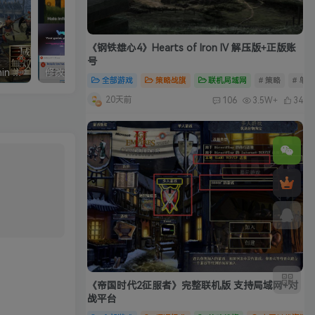
《钢铁雄心4》Hearts of Iron IV 解压版+正版账
号
真三国无双5中文完整版/Shin Sangokumusou5
修改器：Wemod（Wand）高级会员版 2026最新破解版 附带解决无法安装问题
全部游戏
策略战旗
联机局域网
# 策略
# 单
20天前
106
3.5W+
34
《帝国时代2征服者》完整联机版 支持局域网+对
战平台