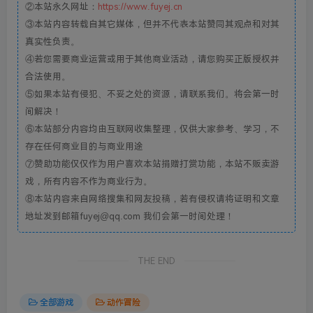
②本站永久网址：
https://www.fuyej.cn
③本站内容转载自其它媒体，但并不代表本站赞同其观点和对其
真实性负责。
④若您需要商业运营或用于其他商业活动，请您购买正版授权并
合法使用。
⑤如果本站有侵犯、不妥之处的资源，请联系我们。将会第一时
间解决！
⑥本站部分内容均由互联网收集整理，仅供大家参考、学习，不
存在任何商业目的与商业用途
⑦赞助功能仅仅作为用户喜欢本站捐赠打赏功能，本站不贩卖游
戏，所有内容不作为商业行为。
⑧本站内容来自网络搜集和网友投稿，若有侵权请将证明和文章
地址发到邮箱fuyej@qq.com 我们会第一时间处理！
THE END
全部游戏
动作冒险