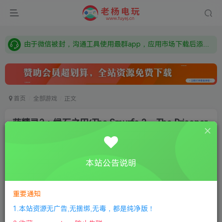
需要什么游戏请联系客服，若链接失效请联系客服，百度网盘边上的激活码也是解压密码
本站资源来自网络搜集，如有侵权，请联系删除：fuyej@qq.com 附上证书和内容链接
由于微信被封，沟通工具使用最群app，应用市场下载后添加好友：Y9FA49 以后用最群交流解决问题。不再使用微信！
需要什么游戏请联系客服，若链接失效请联系客服，百度网盘边上的激活码也是解压密码
首页
全部游戏
正文
蓝精灵2：绿石之囚(The Smurfs 2 – The Prisoner
of the Green Stone)
老杨电玩
关注
私信
本站公告说明
8个月前更新
0
176
11
①
下载安装教程
②
下载安装视频教程
③
游戏运行
重要通知
库下载
④
DX修复下载
1.本站资源无广告,无捆绑,无毒，都是纯净版！