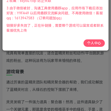
2.收藏：ssyou.top 防止失联
版本：v1.02.06|容量9GB|官方简体中文|2023年11月03号
3.由于微信被封，沟通工具使用最群app，应用市场下载后添加
更新
好友：Y9FA49 以后用最群交流解决问题。不再使用微信！客服
qq：1613947583 （订单问题加qq）
游戏介绍
链接好多失效了，正在补链接，需要哪个游戏可以留言或者联系
客服优先上传
蓝精灵2绿石之囚(The Smurfs 2 – The Prisoner of the
Green Stone)是背景设定在一个美丽的世界中，以尊重原著
个人中心
的新情节为主。老杨电玩网分享蓝精灵2绿石之囚下载，游
戏具有简单直接的玩法，适合蓝精灵粉丝和动作/平台跳跃游
戏的粉丝。这种玩法将为玩家带来愉悦的体验。
游戏背景
通过厉害的蓝精灵团队和精灵聚合器的帮助，我们成功解放
了蓝精灵村庄，从绿石的控制下摆脱了束缚。
灵灵发明了一件强力道具：聚合器！然而，这件道具缺少了
一个关键元素，那就是贪婪的格格巫手中的绿石。于是，灵