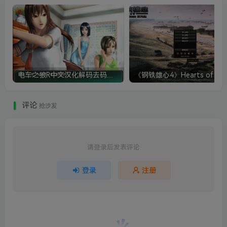
电车之狼R中文汉化解码去码硬盘完整破解版+MOD特典+全CG存档+攻略|修复卡顿
评论
抢沙发
请登录后发表评论
登录
注册